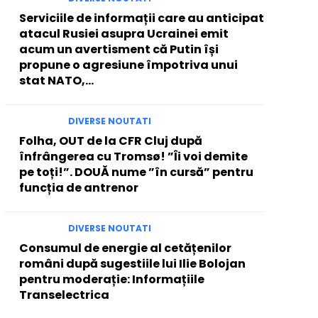
Serviciile de informații care au anticipat
atacul Rusiei asupra Ucrainei emit
acum un avertisment că Putin își
propune o agresiune împotriva unui
stat NATO,...
DIVERSE NOUTATI
Folha, OUT de la CFR Cluj după
înfrângerea cu Tromsø! ”Îi voi demite
pe toți!”. DOUĂ nume ”în cursă” pentru
funcția de antrenor
DIVERSE NOUTATI
Consumul de energie al cetățenilor
români după sugestiile lui Ilie Bolojan
pentru moderație: Informațiile
Transelectrica