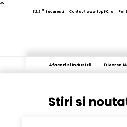
C
32.2
București
Contact www.top90.ro
Poli
Afaceri si Industrii
Diverse N
Stiri si nout