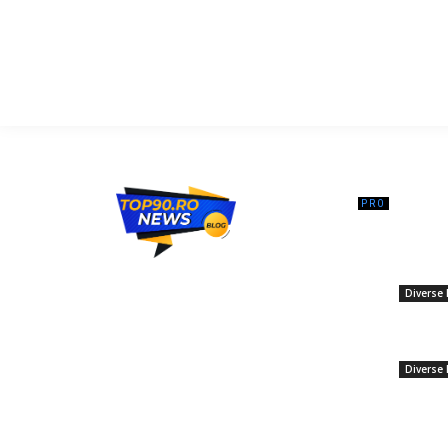
━ Ar
Călin Ge
suspenda
Top90.ro un site de știri / blog de noutăți,
„abuziv
dedicat diseminării de informații și
Diverse 
actualități. Acesta oferă articole, reportaje
și analize pe teme diverse, de la
Emmanue
evenimente curente la subiecte specifice
meciul f
de interes. Este un spațiu digital pentru
Diverse 
informare și educație. Contactati-ne
oricand la adresa: contact@top90.ro
Care sunt
preferă 
Contact www.top90.ro
aeropor