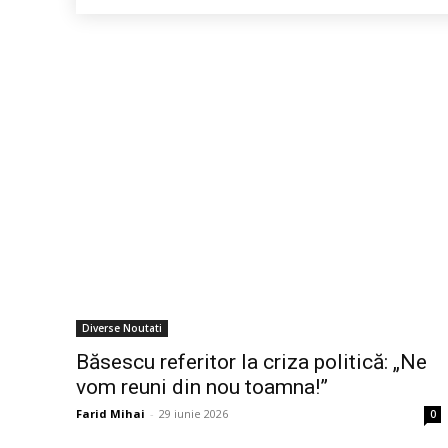
Diverse Noutati
Băsescu referitor la criza politică: „Ne
vom reuni din nou toamna!”
Farid Mihai
-
29 iunie 2026
0