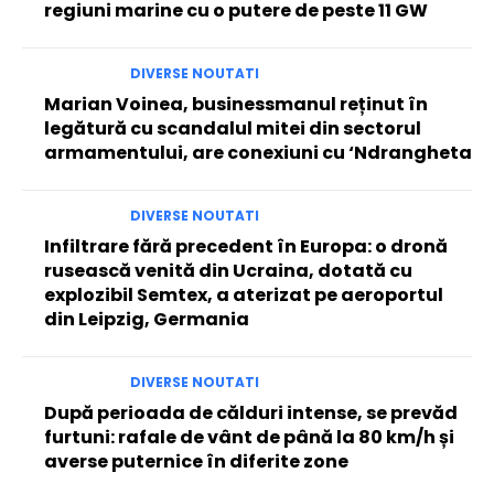
regiuni marine cu o putere de peste 11 GW
DIVERSE NOUTATI
Marian Voinea, businessmanul reținut în
legătură cu scandalul mitei din sectorul
armamentului, are conexiuni cu ‘Ndrangheta
DIVERSE NOUTATI
Infiltrare fără precedent în Europa: o dronă
rusească venită din Ucraina, dotată cu
explozibil Semtex, a aterizat pe aeroportul
din Leipzig, Germania
DIVERSE NOUTATI
După perioada de călduri intense, se prevăd
furtuni: rafale de vânt de până la 80 km/h și
averse puternice în diferite zone