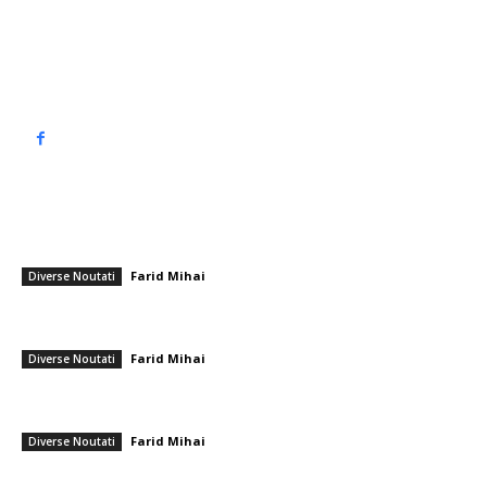
Politica de cookies (GDPR)
Politică de confidențialitate
━ Articole populare
Demisie neașteptată după Hermannstadt – Farul: „Este timpul să fac
un pas înapoi!”
Farid Mihai
-
10 aprilie 2026
Diverse Noutati
Sorin Grindeanu sfidează Coaliția: „Continuu cu prim-ministru Ilie
Bolojan?”. PSD va hotărî privind menținerii în Guvern împreună cu USR.
Farid Mihai
-
25 februarie 2026
Diverse Noutati
Mesajul din partea lui Volodimir Zelenski către Nicușor Dan cu ocazia
Zilei Naționale a României
Farid Mihai
-
1 decembrie 2025
Diverse Noutati