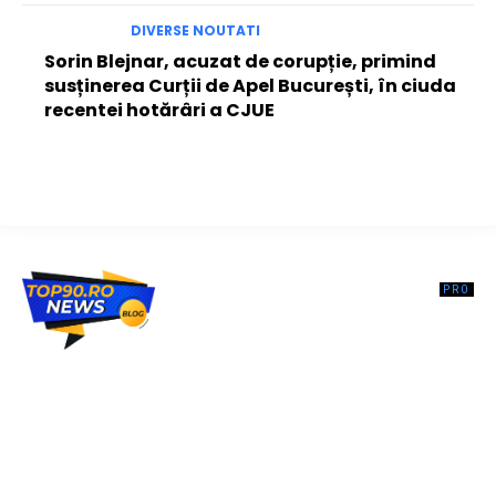
DIVERSE NOUTATI
Sorin Blejnar, acuzat de corupție, primind
susținerea Curții de Apel București, în ciuda
recentei hotărâri a CJUE
Top90.ro un site de știri / blog de noutăți, dedicat diseminării de
informații și actualități. Acesta oferă articole, reportaje și analize pe
teme diverse, de la evenimente curente la subiecte specifice de
interes. Este un spațiu digital pentru informare și educație.
Contactati-ne oricand la adresa: contact@top90.ro
Contact www.top90.ro