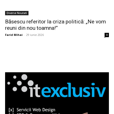
Diverse Noutati
Băsescu referitor la criza politică: „Ne vom
reuni din nou toamna!”
Farid Mihai
-
29 iunie 2026
0