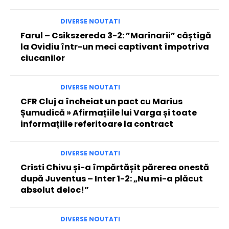
DIVERSE NOUTATI
Farul – Csikszereda 3-2: ”Marinarii” câștigă
la Ovidiu într-un meci captivant împotriva
ciucanilor
DIVERSE NOUTATI
CFR Cluj a încheiat un pact cu Marius
Șumudică » Afirmațiile lui Varga și toate
informațiile referitoare la contract
DIVERSE NOUTATI
Cristi Chivu și-a împărtășit părerea onestă
după Juventus – Inter 1-2: „Nu mi-a plăcut
absolut deloc!”
DIVERSE NOUTATI