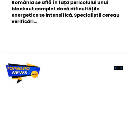
România se află în fața pericolului unui
blackout complet dacă dificultățile
energetice se intensifică. Specialiștii cereau
verificări…
Top90.ro un site de știri / blog de noutăți, dedicat diseminării de
informații și actualități. Acesta oferă articole, reportaje și analize pe
teme diverse, de la evenimente curente la subiecte specifice de
interes. Este un spațiu digital pentru informare și educație.
Contactati-ne oricand la adresa: contact@top90.ro
Contact www.top90.ro
Politica de cookies (GDPR)