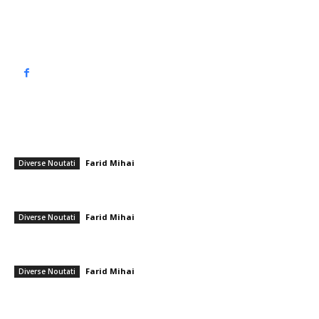
Politică de confidențialitate
━ Articole populare
Tribunalul București a oprit decizia PNL de a convoca Congresul
Extraordinar pentru alegerea noii echipe Bolojan.
Farid Mihai
-
1 iulie 2026
Diverse Noutati
11 membri NATO, printre care și România, sunt implicați într-o achiziție
comună de aeronave de monitorizare Saab…
Farid Mihai
-
7 iulie 2026
Diverse Noutati
Furtuni pe întreg teritoriul național: avertizare portocalie și galbenă
pentru furtuni și căderi de grindină, informează ANM.
Farid Mihai
-
2 iulie 2026
Diverse Noutati
━ Ultimele stiri