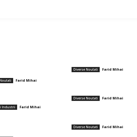
ticole populare
━ Ultimele stiri
ea PSD din județele Prahova și
Ambulanță agresoare cu topoare într
a exprimă critici la adresa
localitate din Cluj, după ce un videocl
ului Mediului privind criza apei
TikTok a afirmat că „se fură…
: Conducta de aducțiune, avariată de
Farid Mihai
-
9 aug
Diverse Noutati
..
Farul – Csikszereda 3-2: ”Marinarii” c
Farid Mihai
-
Noutati
brie 2025
Ovidiu într-un meci captivant împotriv
ciucanilor
ața electronicelor second hand a
Farid Mihai
-
8 aug
Diverse Noutati
și de ce are sens să cumperi din ea
Farid Mihai
-
i Industrii
CFR Cluj a încheiat un pact cu Marius
2026
Șumudică » Afirmațiile lui Varga și to
informațiile referitoare la contract
rump, reproșuri la adresa NATO
ipsa de suport în disputa din Iran: „Nu
Farid Mihai
-
8 aug
Diverse Noutati
 nevoie de ajutorul țărilor NATO”