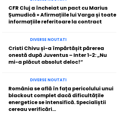
CFR Cluj a încheiat un pact cu Marius
Șumudică » Afirmațiile lui Varga și toate
informațiile referitoare la contract
DIVERSE NOUTATI
Cristi Chivu și-a împărtășit părerea
onestă după Juventus – Inter 1-2: „Nu
mi-a plăcut absolut deloc!”
DIVERSE NOUTATI
România se află în fața pericolului unui
blackout complet dacă dificultățile
energetice se intensifică. Specialiștii
cereau verificări…