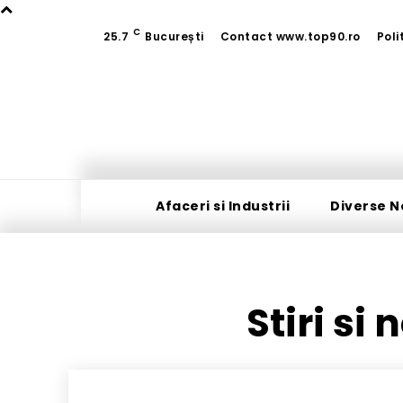
C
25.7
București
Contact www.top90.ro
Poli
Afaceri si Industrii
Diverse N
Stiri si