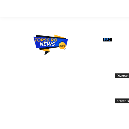
━ Ar
Conducer
Dâmboviț
Top90.ro un site de știri / blog de noutăți,
Minister
dedicat diseminării de informații și
potabile
actualități. Acesta oferă articole, reportaje
mai bine.
și analize pe teme diverse, de la
Diverse 
evenimente curente la subiecte specifice
30 noiem
de interes. Este un spațiu digital pentru
De ce pi
informare și educație. Contactati-ne
crescut 
oricand la adresa: contact@top90.ro
Afaceri s
28 iunie 
Contact www.top90.ro
Donald T
Politica de cookies (GDPR)
pentru l
Politică de confidențialitate
mai avem