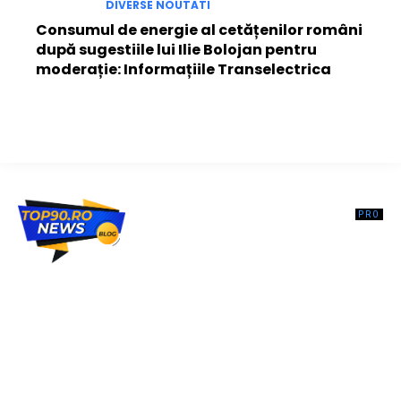
DIVERSE NOUTATI
Consumul de energie al cetățenilor români
după sugestiile lui Ilie Bolojan pentru
moderație: Informațiile Transelectrica
Top90.ro un site de știri / blog de noutăți, dedicat diseminării de
informații și actualități. Acesta oferă articole, reportaje și analize pe
teme diverse, de la evenimente curente la subiecte specifice de
interes. Este un spațiu digital pentru informare și educație.
Contactati-ne oricand la adresa: contact@top90.ro
Contact www.top90.ro
Politica de cookies (GDPR)