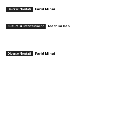
centralelor pe cărbune: „România nu poate…
Farid Mihai
-
7 august 2026
Diverse Noutati
Care sunt cele mai apreciate flori pentru un buchet de pensionare?
Ioachim Dan
-
7 august 2026
Cultura si Entertainment
Serviciile de informații care au anticipat atacul Rusiei asupra Ucrainei
emit acum un avertisment că Putin își propune o agresiune împotriva
unui stat NATO,...
Farid Mihai
-
7 august 2026
Diverse Noutati
━ Toate categoriile
Afaceri si Industrii
Arta si istorie
Auto
Beauty
Constructii
Cultura si Entertainment