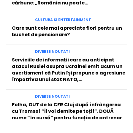
cărbune: „România nu poate…
CULTURA SI ENTERTAINMENT
Care sunt cele mai apreciate flori pentru un
buchet de pensionare?
DIVERSE NOUTATI
Serviciile de informații care au anticipat
atacul Rusiei asupra Ucrainei emit acum un
avertisment că Putin își propune o agresiune
împotriva unui stat NATO,...
DIVERSE NOUTATI
Folha, OUT de la CFR Cluj după înfrângerea
cu Tromsø! ”Îi voi demite pe toți!”. DOUĂ
nume ”în cursă” pentru funcția de antrenor