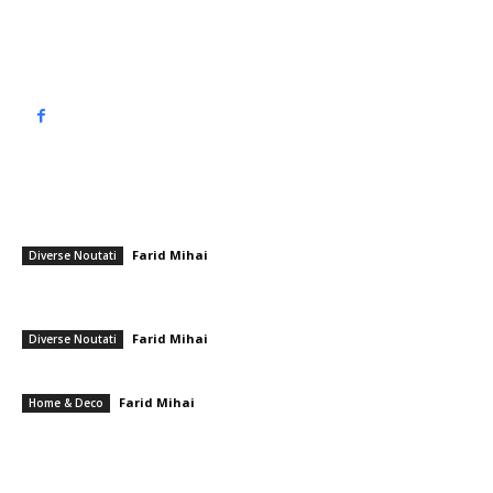
Politică de confidențialitate
━ Articole populare
Florin Maxim a răspuns după partida Farul – Corvinul 2-0: „Nu suntem
proști! Ne-am fi meritat și noi o linie”
Farid Mihai
-
25 iulie 2026
Diverse Noutati
Dominic Fritz: „Rețea de extracție în jurul lui Adrian Veștea” la Brașov,
potrivit afirmațiilor…
Farid Mihai
-
14 iunie 2026
Diverse Noutati
Accente decorative inspirate din natură
Farid Mihai
-
12 august 2025
Home & Deco
━ Ultimele stiri
PSD cere lui Bolojan să sprijine la Bruxelles reactivarea funcționării