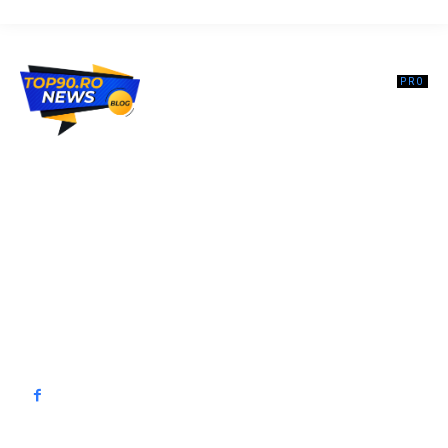
Top90.ro un site de știri / blog de noutăți, dedicat diseminării de
informații și actualități. Acesta oferă articole, reportaje și analize pe
teme diverse, de la evenimente curente la subiecte specifice de
interes. Este un spațiu digital pentru informare și educație.
Contactati-ne oricand la adresa: contact@top90.ro
Contact www.top90.ro
Politica de cookies (GDPR)
Politică de confidențialitate