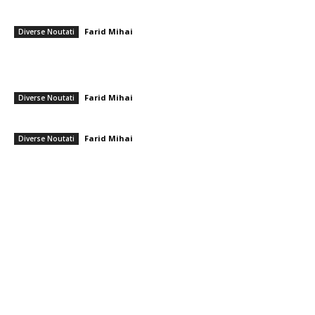
România se află în fața pericolului unui blackout complet dacă
dificultățile energetice se intensifică. Specialiștii cereau verificări…
Farid Mihai
-
8 august 2026
Diverse Noutati
Nicușor Dan, în urma hotărârii Moody’s: „Menținerea ratingului
României se datorează muncii depuse de instituții, populație și
sectorul privat”
Farid Mihai
-
7 august 2026
Diverse Noutati
Gigi Becali a parafat în Scoția
Farid Mihai
-
7 august 2026
Diverse Noutati
━ Toate categoriile
Afaceri si Industrii
Arta si istorie
Auto
Beauty
Constructii
Cultura si Entertainment