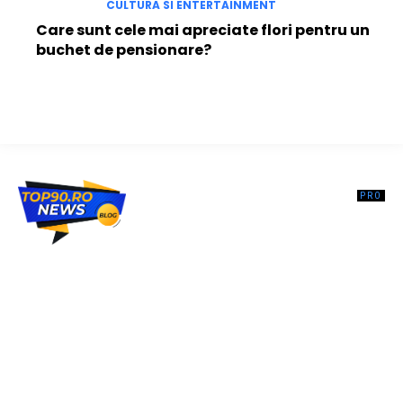
CULTURA SI ENTERTAINMENT
Care sunt cele mai apreciate flori pentru un
buchet de pensionare?
Top90.ro un site de știri / blog de noutăți, dedicat diseminării de
informații și actualități. Acesta oferă articole, reportaje și analize pe
teme diverse, de la evenimente curente la subiecte specifice de
interes. Este un spațiu digital pentru informare și educație.
Contactati-ne oricand la adresa: contact@top90.ro
Contact www.top90.ro
Politica de cookies (GDPR)