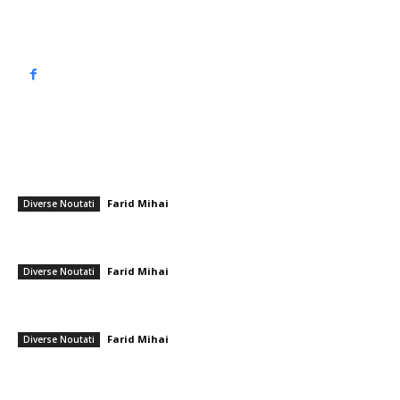
Politică de confidențialitate
━ Articole populare
Guvernul a hotărât ca cetățenii români să nu mai aibă parte de prima zi
compensată a concediului medical, această decizie fiind indicată de
Ministrul...
Farid Mihai
-
30 decembrie 2025
Diverse Noutati
Italienii l-au enervat pe Cristi Chivu cu o întrebare după partida cu AC
Milan! Reacția românului
Farid Mihai
-
23 noiembrie 2025
Diverse Noutati
Nicușor Dan declară: „Vom avea o administrație minoritară”. Când se
preconizează ca partidele să propună soluții?
Farid Mihai
-
24 iunie 2026
Diverse Noutati
━ Ultimele stiri