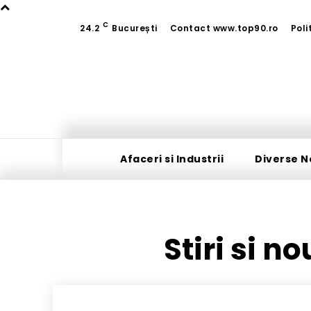
C
24.2
București
Contact www.top90.ro
Poli
Afaceri si Industrii
Diverse N
Stiri si n