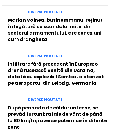
DIVERSE NOUTATI
Marian Voinea, businessmanul reținut
în legătură cu scandalul mitei din
sectorul armamentului, are conexiuni
cu ‘Ndrangheta
DIVERSE NOUTATI
Infiltrare fără precedent în Europa: o
dronă rusească venită din Ucraina,
dotată cu explozibil Semtex, a aterizat
pe aeroportul din Leipzig, Germania
DIVERSE NOUTATI
După perioada de călduri intense, se
prevăd furtuni: rafale de vânt de până
la 80 km/h și averse puternice în diferite
zone