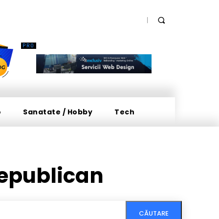
o
Sanatate / Hobby
Tech
Republican
CĂUTARE