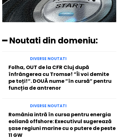
━ Noutati din domeniu:
DIVERSE NOUTATI
Folha, OUT de la CFR Cluj după
înfrângerea cu Tromsø! ”Îi voi demite
pe toți!”. DOUĂ nume ”în cursă” pentru
funcția de antrenor
DIVERSE NOUTATI
România intră în cursa pentru energia
eoliană offshore: Executivul sugerează
șase regiuni marine cu o putere de peste
11 GW