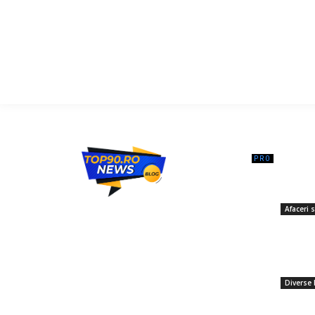
━ Ar
Pot închi
mentenan
Top90.ro un site de știri / blog de noutăți,
Afaceri s
dedicat diseminării de informații și
23 marti
actualități. Acesta oferă articole, reportaje
Antrenoru
și analize pe teme diverse, de la
despre M
evenimente curente la subiecte specifice
va întâln
de interes. Este un spațiu digital pentru
informare și educație. Contactati-ne
Diverse 
20 noiem
oricand la adresa: contact@top90.ro
Prelimin