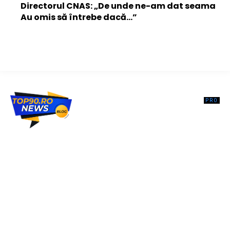
Directorul CNAS: „De unde ne-am dat seama
Au omis să întrebe dacă…”
Top90.ro un site de știri / blog de noutăți, dedicat diseminării de
informații și actualități. Acesta oferă articole, reportaje și analize pe
teme diverse, de la evenimente curente la subiecte specifice de
interes. Este un spațiu digital pentru informare și educație.
Contactati-ne oricand la adresa: contact@top90.ro
Contact www.top90.ro
Politica de cookies (GDPR)
Politică de confidențialitate