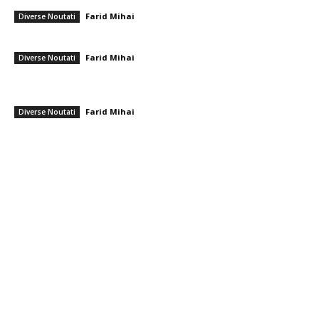
Farid Mihai
-
10 august 2026
Diverse Noutati
Sepsi – FCSB: Partida de finalizare a rundei din Superligă
Farid Mihai
-
10 august 2026
Diverse Noutati
Realizare deosebită! Ștefania Uță, campioană mondială U20 la 400 m
cu obstacole
Farid Mihai
-
9 august 2026
Diverse Noutati
━ Toate categoriile
Afaceri si Industrii
Arta si istorie
Auto
Beauty
Constructii
Cultura si Entertainment