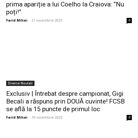
prima apariție a lui Coelho la Craiova: ”Nu
poți!”
Farid Mihai
-
21 noiembrie 2025
0
Diverse Noutati
Exclusiv | Întrebat despre campionat, Gigi
Becali a răspuns prin DOUĂ cuvinte! FCSB
se află la 15 puncte de primul loc
Farid Mihai
-
10 noiembrie 2025
0