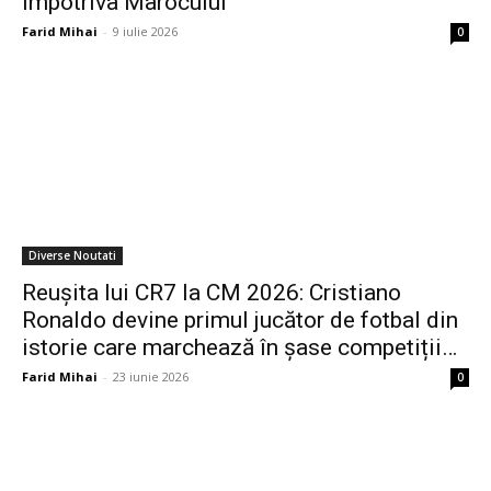
împotriva Marocului
Farid Mihai
-
9 iulie 2026
0
Diverse Noutati
Reușita lui CR7 la CM 2026: Cristiano
Ronaldo devine primul jucător de fotbal din
istorie care marchează în șase competiții…
Farid Mihai
-
23 iunie 2026
0