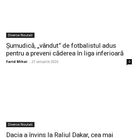
Diverse Noutati
Șumudică, „vândut” de fotbalistul adus
pentru a preveni căderea în liga inferioară
Farid Mihai
-
21 ianuarie 2026
0
Diverse Noutati
Dacia a învins la Raliul Dakar, cea mai