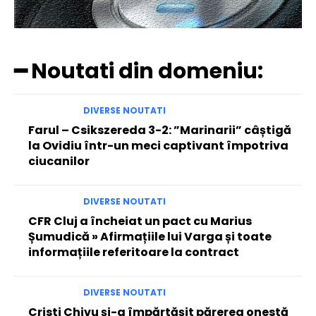
━ Noutati din domeniu:
DIVERSE NOUTATI
Farul – Csikszereda 3-2: ”Marinarii” câștigă
la Ovidiu într-un meci captivant împotriva
ciucanilor
DIVERSE NOUTATI
CFR Cluj a încheiat un pact cu Marius
Șumudică » Afirmațiile lui Varga și toate
informațiile referitoare la contract
DIVERSE NOUTATI
Cristi Chivu și-a împărtășit părerea onestă