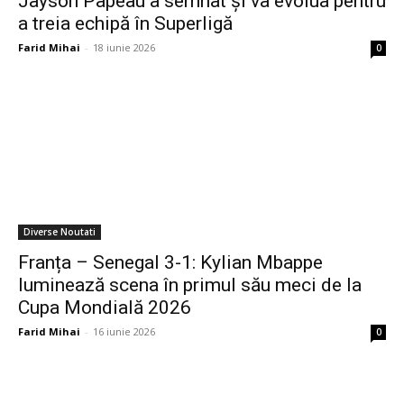
Jayson Papeau a semnat și va evolua pentru
a treia echipă în Superligă
Farid Mihai
-
18 iunie 2026
0
Diverse Noutati
Franța – Senegal 3-1: Kylian Mbappe
luminează scena în primul său meci de la
Cupa Mondială 2026
Farid Mihai
-
16 iunie 2026
0