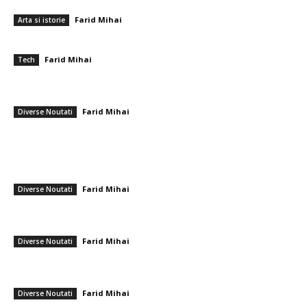
Gertrude Stein – vocea avangardei literare și culturale
Farid Mihai
-
12 august 2025
Arta si istorie
SSD-urile NVMe – un salt uriaș față de unitățile tradiționale
Farid Mihai
-
13 august 2025
Tech
Tineri care sustrag milioane de dolari cu un simplu click: Mărturii ale ex-
hackerilor despre atacurile cibernetice semnificative.
Farid Mihai
-
15 decembrie 2025
Diverse Noutati
━ Ultimele stiri
Farul – Csikszereda 3-2: ”Marinarii” câștigă la Ovidiu într-un meci
captivant împotriva ciucanilor
Farid Mihai
-
8 august 2026
Diverse Noutati
CFR Cluj a încheiat un pact cu Marius Șumudică » Afirmațiile lui Varga și
toate informațiile referitoare la contract
Farid Mihai
-
8 august 2026
Diverse Noutati
Cristi Chivu și-a împărtășit părerea onestă după Juventus – Inter 1-2:
„Nu mi-a plăcut absolut deloc!”
Farid Mihai
-
8 august 2026
Diverse Noutati