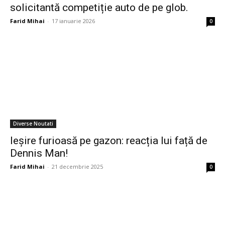
solicitantă competiție auto de pe glob.
Farid Mihai
-
17 ianuarie 2026
0
Diverse Noutati
Ieșire furioasă pe gazon: reacția lui față de
Dennis Man!
Farid Mihai
-
21 decembrie 2025
0