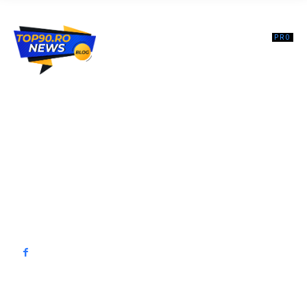
Top90.ro un site de știri / blog de noutăți, dedicat diseminării de
informații și actualități. Acesta oferă articole, reportaje și analize pe
teme diverse, de la evenimente curente la subiecte specifice de
interes. Este un spațiu digital pentru informare și educație.
Contactati-ne oricand la adresa: contact@top90.ro
Contact www.top90.ro
Politica de cookies (GDPR)
Politică de confidențialitate
━ Articole populare