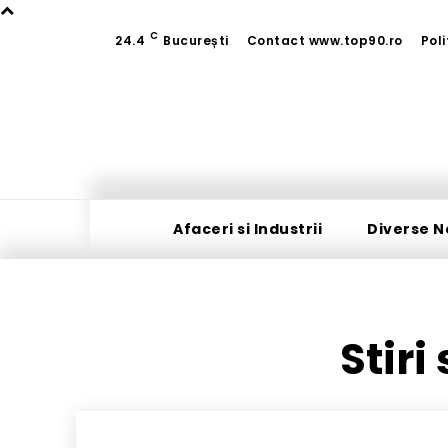
C
24.4
București
Contact www.top90.ro
Pol
Afaceri si Industrii
Diverse N
Stiri