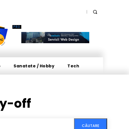
o
Sanatate / Hobby
Tech
y-off
CĂUTARE