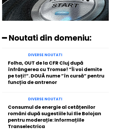
━ Noutati din domeniu:
DIVERSE NOUTATI
Folha, OUT de la CFR Cluj după
înfrângerea cu Tromsø! ”Îi voi demite
pe toți!”. DOUĂ nume ”în cursă” pentru
funcția de antrenor
DIVERSE NOUTATI
Consumul de energie al cetățenilor
români după sugestiile lui Ilie Bolojan
pentru moderație: Informațiile
Transelectrica