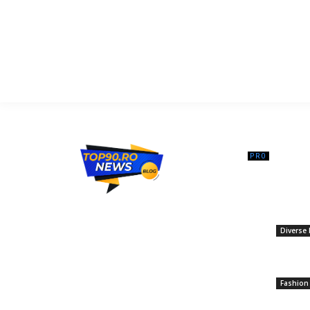
━ Ar
Corina M
particip
Top90.ro un site de știri / blog de noutăți,
„Dacă în
dedicat diseminării de informații și
gândiți-
actualități. Acesta oferă articole, reportaje
Diverse 
și analize pe teme diverse, de la
evenimente curente la subiecte specifice
Care sun
de interes. Este un spațiu digital pentru
high-end 
informare și educație. Contactati-ne
Fashion
oricand la adresa: contact@top90.ro
Traian B