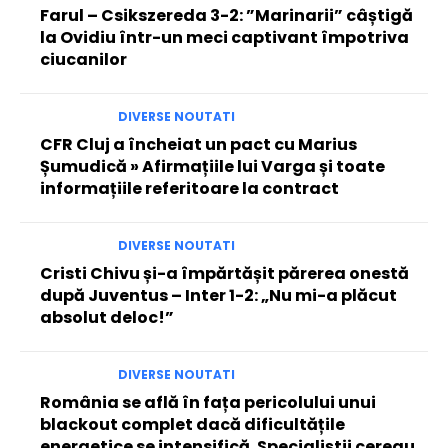
Farul – Csikszereda 3-2: ”Marinarii” câștigă
la Ovidiu într-un meci captivant împotriva
ciucanilor
DIVERSE NOUTATI
CFR Cluj a încheiat un pact cu Marius
Șumudică » Afirmațiile lui Varga și toate
informațiile referitoare la contract
DIVERSE NOUTATI
Cristi Chivu și-a împărtășit părerea onestă
după Juventus – Inter 1-2: „Nu mi-a plăcut
absolut deloc!”
DIVERSE NOUTATI
România se află în fața pericolului unui
blackout complet dacă dificultățile
energetice se intensifică. Specialiștii cereau