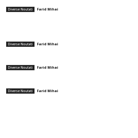
îndepărtat pe Khamenei. Este Putin preocupat că ar putea fi…
Farid Mihai
-
5 martie 2026
Diverse Noutati
━ Ultimele stiri
Farul – Csikszereda 3-2: ”Marinarii” câștigă la Ovidiu într-un meci
captivant împotriva ciucanilor
Farid Mihai
-
8 august 2026
Diverse Noutati
CFR Cluj a încheiat un pact cu Marius Șumudică » Afirmațiile lui Varga și
toate informațiile referitoare la contract
Farid Mihai
-
8 august 2026
Diverse Noutati
Cristi Chivu și-a împărtășit părerea onestă după Juventus – Inter 1-2:
„Nu mi-a plăcut absolut deloc!”
Farid Mihai
-
8 august 2026
Diverse Noutati
━ Toate categoriile
Afaceri si Industrii
Arta si istorie
Auto