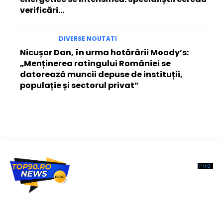
verificări…
DIVERSE NOUTATI
Nicușor Dan, în urma hotărârii Moody’s:
„Menținerea ratingului României se
datorează muncii depuse de instituții,
populație și sectorul privat”
Top90.ro un site de știri / blog de noutăți, dedicat diseminării de
informații și actualități. Acesta oferă articole, reportaje și analize pe
teme diverse, de la evenimente curente la subiecte specifice de