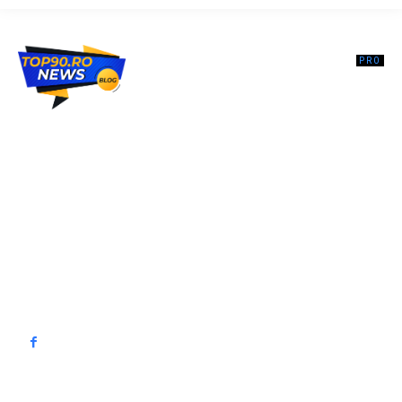
Top90.ro un site de știri / blog de noutăți, dedicat diseminării de
informații și actualități. Acesta oferă articole, reportaje și analize pe
teme diverse, de la evenimente curente la subiecte specifice de
interes. Este un spațiu digital pentru informare și educație.
Contactati-ne oricand la adresa: contact@top90.ro
Contact www.top90.ro
Politica de cookies (GDPR)
Politică de confidențialitate
━ Articole populare