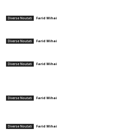
Haos complet la FC Botoșani – Rapid! Două verificări VAR, două
cartonașe roșii și un penalty concretizat după opt minute
Farid Mihai
-
27 iulie 2026
Diverse Noutati
Șoc! Hermannstadt se exaltă din noul sezon de Liga a 2-a cu o zi
înainte de debut și se DESFIINȚEAZĂ
Farid Mihai
-
31 iulie 2026
Diverse Noutati
Țara unde benzina costă doar 10 bani! Tarifele combustibilului la nivel
global.
Farid Mihai
-
25 aprilie 2026
Diverse Noutati
━ Ultimele stiri
Marian Voinea, businessmanul reținut în legătură cu scandalul mitei din
sectorul armamentului, are conexiuni cu ‘Ndrangheta
Farid Mihai
-
6 august 2026
Diverse Noutati
Infiltrare fără precedent în Europa: o dronă rusească venită din Ucraina,
dotată cu explozibil Semtex, a aterizat pe aeroportul din Leipzig,
Germania
Farid Mihai
-
5 august 2026
Diverse Noutati