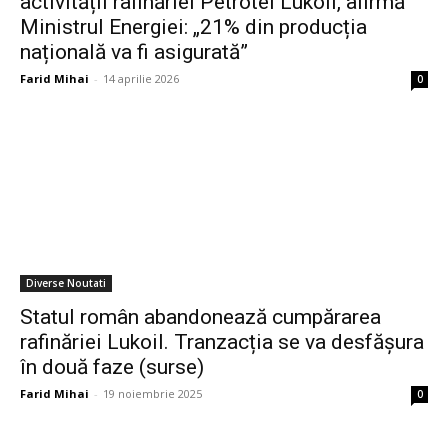
activității rafinăriei Petrotel Lukoil, afirmă
Ministrul Energiei: „21% din producția
națională va fi asigurată”
Farid Mihai
-
14 aprilie 2026
0
Diverse Noutati
Statul român abandonează cumpărarea
rafinăriei Lukoil. Tranzacția se va desfășura
în două faze (surse)
Farid Mihai
-
19 noiembrie 2025
0