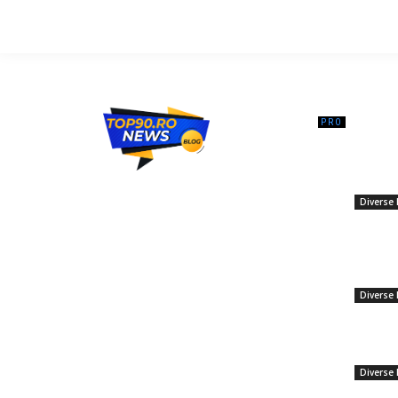
━ Ar
Nicușor 
remarcaț
Top90.ro un site de știri / blog de noutăți,
prezenți 
dedicat diseminării de informații și
Diverse 
actualități. Acesta oferă articole, reportaje
18 febru
și analize pe teme diverse, de la
Mihai To
evenimente curente la subiecte specifice
Goal for
de interes. Este un spațiu digital pentru
Feyenoo
informare și educație. Contactati-ne
Diverse 
oricand la adresa: contact@top90.ro
11 decem
Contact www.top90.ro
Încă o î
» Soresc
Politica de cookies (GDPR)
Diverse 
Politică de confidențialitate