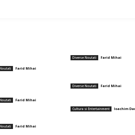
ticole populare
━ Ultimele stiri
Dan și colaboratorii săi au fost
Gigi Becali a parafat în Scoția
i la Consiliul pentru Pace. Lista celor
Farid Mihai
-
7 aug
Diverse Noutati
la întâlnirea lui Trump.
PSD cere lui Bolojan să sprijine la Bru
Farid Mihai
-
Noutati
arie 2026
reactivarea funcționării centralelor pe
cărbune: „România nu poate…
ma’s Response Following His First
Farid Mihai
-
7 aug
Diverse Noutati
 FCSB in the Exciting 4-3 Win Over
rd
Care sunt cele mai apreciate flori pen
Farid Mihai
-
Noutati
buchet de pensionare?
brie 2025
Ioachim Da
Cultura si Entertainment
nfrângere pentru Mirel Rădoi în Turcia
7 august 2026
u furnizează o pasă decisivă
Farid Mihai
-
16 mai 2026
Noutati