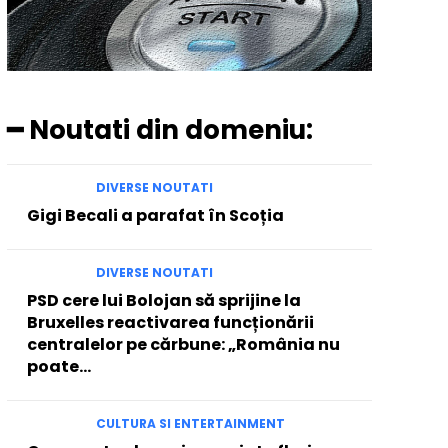
━ Noutati din domeniu:
DIVERSE NOUTATI
Gigi Becali a parafat în Scoția
DIVERSE NOUTATI
PSD cere lui Bolojan să sprijine la
Bruxelles reactivarea funcționării
centralelor pe cărbune: „România nu
poate…
CULTURA SI ENTERTAINMENT