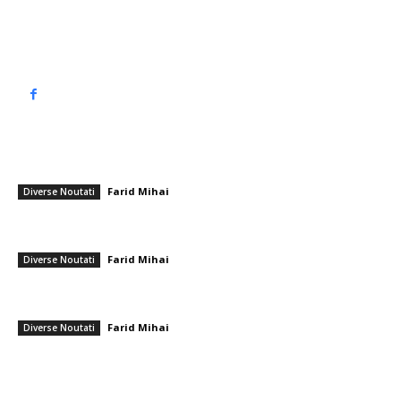
Politică de confidențialitate
━ Articole populare
Un suflet mic și impur
Farid Mihai
-
28 ianuarie 2026
Diverse Noutati
Ambasadorul României la NATO, în urma interceptării rachetei iraniene:
Alegerea de a ospăta sistemul de la…
Farid Mihai
-
6 martie 2026
Diverse Noutati
Reacția hotărâtă a lui Emil Săndoi după umilința suferită de Craiova
împotriva lui Dinamo: „Erori enorme”
Farid Mihai
-
26 iulie 2026
Diverse Noutati
━ Ultimele stiri
PSD cere lui Bolojan să sprijine la Bruxelles reactivarea funcționării