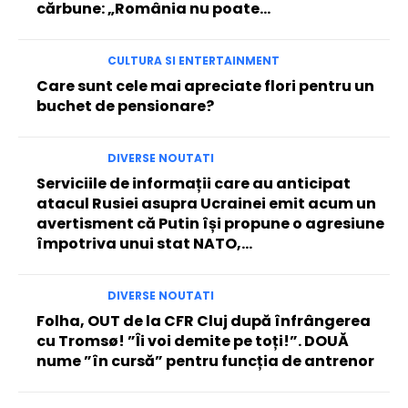
cărbune: „România nu poate…
CULTURA SI ENTERTAINMENT
Care sunt cele mai apreciate flori pentru un
buchet de pensionare?
DIVERSE NOUTATI
Serviciile de informații care au anticipat
atacul Rusiei asupra Ucrainei emit acum un
avertisment că Putin își propune o agresiune
împotriva unui stat NATO,...
DIVERSE NOUTATI
Folha, OUT de la CFR Cluj după înfrângerea
cu Tromsø! ”Îi voi demite pe toți!”. DOUĂ
nume ”în cursă” pentru funcția de antrenor