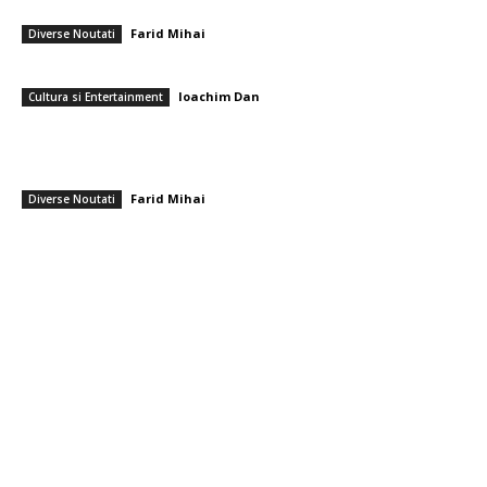
centralelor pe cărbune: „România nu poate…
Farid Mihai
-
7 august 2026
Diverse Noutati
Care sunt cele mai apreciate flori pentru un buchet de pensionare?
Ioachim Dan
-
7 august 2026
Cultura si Entertainment
Serviciile de informații care au anticipat atacul Rusiei asupra Ucrainei
emit acum un avertisment că Putin își propune o agresiune împotriva
unui stat NATO,...
Farid Mihai
-
7 august 2026
Diverse Noutati
━ Toate categoriile
Afaceri si Industrii
Arta si istorie
Auto
Beauty
Constructii
Cultura si Entertainment