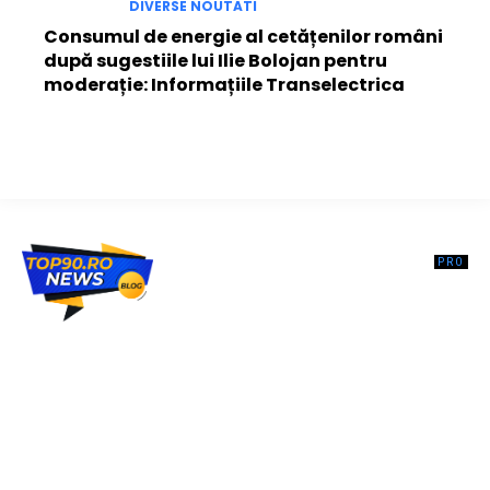
DIVERSE NOUTATI
Consumul de energie al cetățenilor români
după sugestiile lui Ilie Bolojan pentru
moderație: Informațiile Transelectrica
Top90.ro un site de știri / blog de noutăți, dedicat diseminării de
informații și actualități. Acesta oferă articole, reportaje și analize pe
teme diverse, de la evenimente curente la subiecte specifice de
interes. Este un spațiu digital pentru informare și educație.
Contactati-ne oricand la adresa: contact@top90.ro
Contact www.top90.ro
Politica de cookies (GDPR)