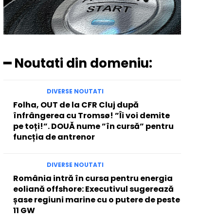
━ Noutati din domeniu:
DIVERSE NOUTATI
Folha, OUT de la CFR Cluj după
înfrângerea cu Tromsø! ”Îi voi demite
pe toți!”. DOUĂ nume ”în cursă” pentru
funcția de antrenor
DIVERSE NOUTATI
România intră în cursa pentru energia
eoliană offshore: Executivul sugerează
șase regiuni marine cu o putere de peste
11 GW