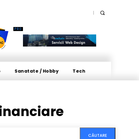
o
Sanatate / Hobby
Tech
financiare
CĂUTARE