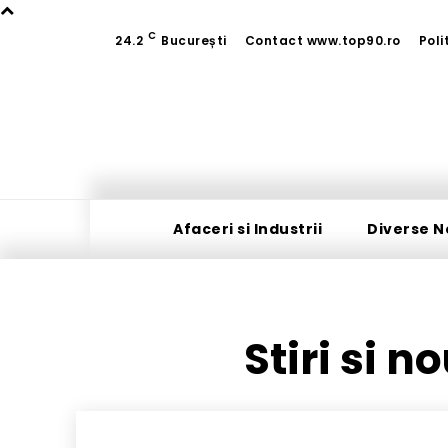
C
24.2
București
Contact www.top90.ro
Poli
Afaceri si Industrii
Diverse N
Stiri si n