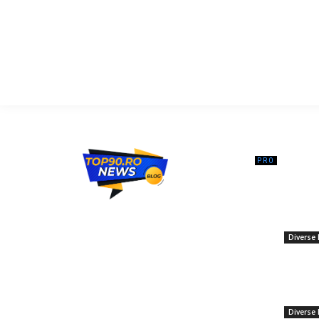
━ Ar
Iarnă ne
confrunt
Top90.ro un site de știri / blog de noutăți,
sunt îng
dedicat diseminării de informații și
echipelo
actualități. Acesta oferă articole, reportaje
Diverse 
și analize pe teme diverse, de la
2 februar
evenimente curente la subiecte specifice
Ziua Eur
de interes. Este un spațiu digital pentru
pentru 
informare și educație. Contactati-ne
la…
oricand la adresa: contact@top90.ro
Diverse 