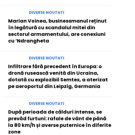
DIVERSE NOUTATI
Marian Voinea, businessmanul reținut
în legătură cu scandalul mitei din
sectorul armamentului, are conexiuni
cu ‘Ndrangheta
DIVERSE NOUTATI
Infiltrare fără precedent în Europa: o
dronă rusească venită din Ucraina,
dotată cu explozibil Semtex, a aterizat
pe aeroportul din Leipzig, Germania
DIVERSE NOUTATI
După perioada de călduri intense, se
prevăd furtuni: rafale de vânt de până
la 80 km/h și averse puternice în diferite
zone