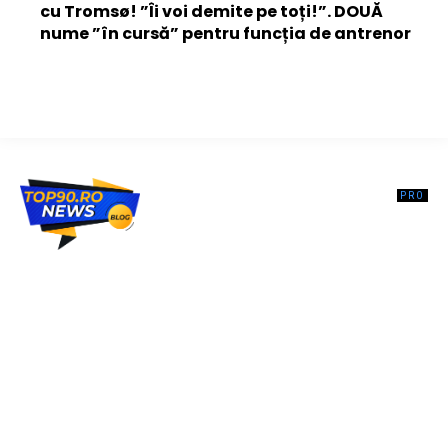
cu Tromsø! ”Îi voi demite pe toți!”. DOUĂ
nume ”în cursă” pentru funcția de antrenor
Top90.ro un site de știri / blog de noutăți, dedicat diseminării de
informații și actualități. Acesta oferă articole, reportaje și analize pe
teme diverse, de la evenimente curente la subiecte specifice de
interes. Este un spațiu digital pentru informare și educație.
Contactati-ne oricand la adresa: contact@top90.ro
Contact www.top90.ro
Politica de cookies (GDPR)
Politică de confidențialitate