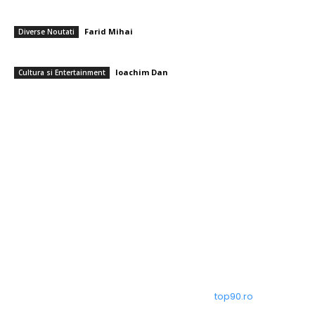
PSD cere lui Bolojan să sprijine la Bruxelles reactivarea funcționării
centralelor pe cărbune: „România nu poate…
Farid Mihai
-
7 august 2026
Diverse Noutati
Care sunt cele mai apreciate flori pentru un buchet de pensionare?
Ioachim Dan
-
7 august 2026
Cultura si Entertainment
━ Toate categoriile
Afaceri si Industrii
Arta si istorie
Auto
Beauty
Constructii
Cultura si Entertainment
© Acest site este creat si administrat de
top90.ro
. Toate
drepturile rezervate.