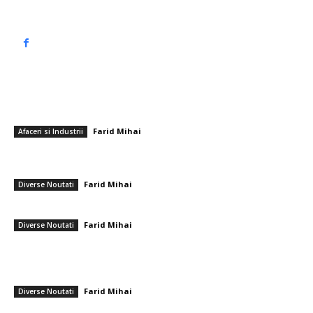
━ Articole populare
De ce piața electronicelor second hand a crescut și de ce are sens să
cumperi din ea
Farid Mihai
-
28 iunie 2026
Afaceri si Industrii
Guvernul Tomac: Numele neașteptat pentru Ministerul Apărării. Trei
consilieri ai președintelui, adăugați în lista miniștrilor.
Farid Mihai
-
8 iunie 2026
Diverse Noutati
CFR Cluj își dezvăluie noul tehnician: „Bem-vindo”
Farid Mihai
-
15 iunie 2026
Diverse Noutati
━ Ultimele stiri
Gigi Becali a parafat în Scoția
Farid Mihai
-
7 august 2026
Diverse Noutati