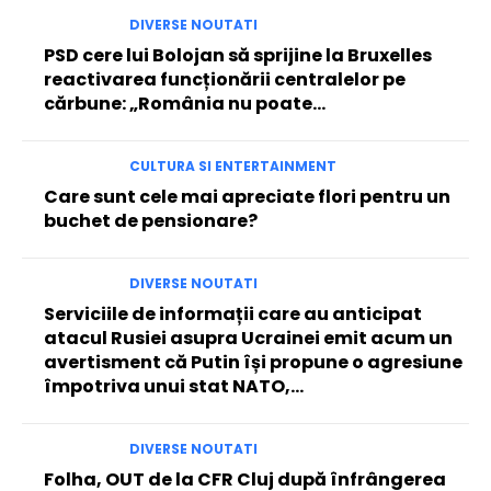
DIVERSE NOUTATI
PSD cere lui Bolojan să sprijine la Bruxelles
reactivarea funcționării centralelor pe
cărbune: „România nu poate…
CULTURA SI ENTERTAINMENT
Care sunt cele mai apreciate flori pentru un
buchet de pensionare?
DIVERSE NOUTATI
Serviciile de informații care au anticipat
atacul Rusiei asupra Ucrainei emit acum un
avertisment că Putin își propune o agresiune
împotriva unui stat NATO,...
DIVERSE NOUTATI
Folha, OUT de la CFR Cluj după înfrângerea