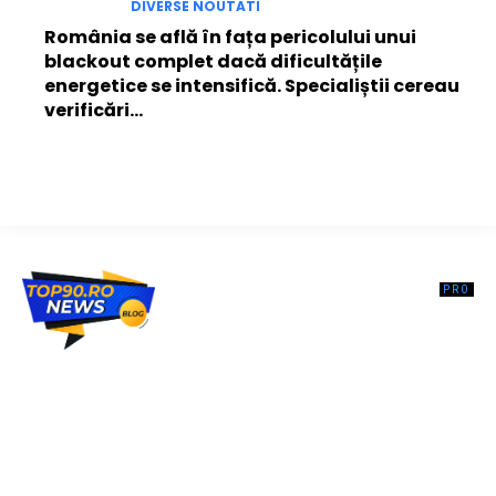
DIVERSE NOUTATI
România se află în fața pericolului unui
blackout complet dacă dificultățile
energetice se intensifică. Specialiștii cereau
verificări…
Top90.ro un site de știri / blog de noutăți, dedicat diseminării de
informații și actualități. Acesta oferă articole, reportaje și analize pe
teme diverse, de la evenimente curente la subiecte specifice de
interes. Este un spațiu digital pentru informare și educație.
Contactati-ne oricand la adresa: contact@top90.ro
Contact www.top90.ro