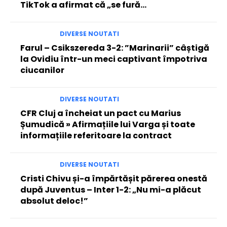
TikTok a afirmat că „se fură…
DIVERSE NOUTATI
Farul – Csikszereda 3-2: ”Marinarii” câștigă
la Ovidiu într-un meci captivant împotriva
ciucanilor
DIVERSE NOUTATI
CFR Cluj a încheiat un pact cu Marius
Șumudică » Afirmațiile lui Varga și toate
informațiile referitoare la contract
DIVERSE NOUTATI
Cristi Chivu și-a împărtășit părerea onestă
după Juventus – Inter 1-2: „Nu mi-a plăcut
absolut deloc!”