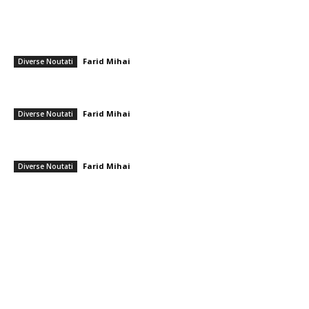
━ Ultimele stiri
Ambulanță agresoare cu topoare într-o localitate din Cluj, după ce un
videoclip TikTok a afirmat că „se fură…
Farid Mihai
-
9 august 2026
Diverse Noutati
Farul – Csikszereda 3-2: ”Marinarii” câștigă la Ovidiu într-un meci
captivant împotriva ciucanilor
Farid Mihai
-
8 august 2026
Diverse Noutati
CFR Cluj a încheiat un pact cu Marius Șumudică » Afirmațiile lui Varga și
toate informațiile referitoare la contract
Farid Mihai
-
8 august 2026
Diverse Noutati
━ Toate categoriile
Afaceri si Industrii
Arta si istorie
Auto
Beauty
Constructii