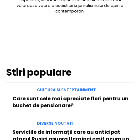
valoroase voci ale eseisticii și jurnalismului de opinie
contemporan.
Facebook
Twitter
Pinterest
WhatsApp
Stiri populare
CULTURA SI ENTERTAINMENT
Care sunt cele mai apreciate flori pentru un
buchet de pensionare?
DIVERSE NOUTATI
Serviciile de informații care au anticipat
atacul Rusiei asupra Ucrainei emit acum un