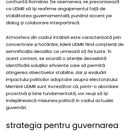
confruntă România. De asemenea, se preconizează
ca UDMR să își reafirme angajamentul față de
stabilitatea guvernamentală, punând accent pe
dialog și colaborare interpartinică.
Atmosfera din cadrul întâlnirii este caracterizată prin
concentrare și hotărâre, liderii UDMR fiind conștienți de
semnificația deciziilor ce urmează să fie luate. În
acest context, se acordă o atenție deosebită
identificării soluțiilor eficiente care să permită
atingerea obiectivelor stabilite, dar și evaluării
impactului politicilor adoptate asupra electoratului.
Membrii UDMR sunt încrezători că, printr-o abordare
proactivă și bine fundamentată, vor reuși să își
îndeplinească misiunea politică în cadrul actualei
guvernări.
strategia pentru guvernarea