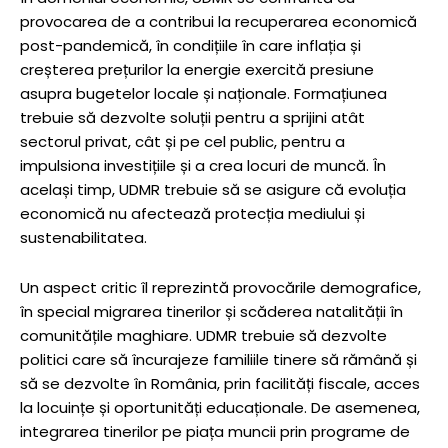
provocarea de a contribui la recuperarea economică
post-pandemică, în condițiile în care inflația și
creșterea prețurilor la energie exercită presiune
asupra bugetelor locale și naționale. Formațiunea
trebuie să dezvolte soluții pentru a sprijini atât
sectorul privat, cât și pe cel public, pentru a
impulsiona investițiile și a crea locuri de muncă. În
același timp, UDMR trebuie să se asigure că evoluția
economică nu afectează protecția mediului și
sustenabilitatea.
Un aspect critic îl reprezintă provocările demografice,
în special migrarea tinerilor și scăderea natalității în
comunitățile maghiare. UDMR trebuie să dezvolte
politici care să încurajeze familiile tinere să rămână și
să se dezvolte în România, prin facilități fiscale, acces
la locuințe și oportunități educaționale. De asemenea,
integrarea tinerilor pe piața muncii prin programe de