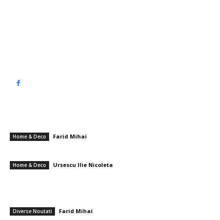
Contact www.top90.ro
Politica de cookies (GDPR)
Politică de confidențialitate
━ Articole populare
Produse casă și bucătărie: ghid complet pentru confort optim
Farid Mihai
-
27 mai 2026
Home & Deco
Top 10 plante pentru dormitor care aduc energie pozitivă
Ursescu Ilie Nicoleta
-
21 mai 2026
Home & Deco
Sindicatele contestă cu fermitate hotărârea Guvernului de a opri plata
primei zile de concediu medical: O limitare a dreptului la asistență
socială
Farid Mihai
-
31 decembrie 2025
Diverse Noutati