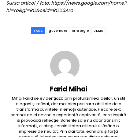
Sursa articol / foto: https://news.google.com/home?
hl=ro&gl=RO&ceid=RO%3Aro
TAGS
guvernare
strategie
UDMR
Farid Mihai
Mihai Farid se evidențiază prin profunzimea ideilor, un stil
elegant și rafinat, dar mai ales prin rara abilitate de a
transforma cuvintele în emoții autentice. Fiecare text
semnat de el devine o experiență captivantă, care inspiră
și provoacă reflecție. Scrierile sale nu doar transmit
informații, ci ating sensibilitatea cititorului, lăsând o
impresie de neuitat. Prin claritate, echilibru și forță
expresivă, Mihai se impune ca una dintre cele mai