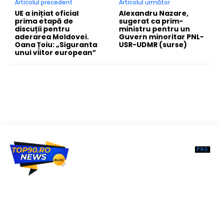
Articolul precedent
Articolul următor
UE a inițiat oficial
Alexandru Nazare,
prima etapă de
sugerat ca prim-
discuții pentru
ministru pentru un
aderarea Moldovei.
Guvern minoritar PNL-
Oana Țoiu: „Siguranta
USR-UDMR (surse)
unui viitor european”
Top90.ro un site de știri / blog de noutăți, dedicat diseminării de
informații și actualități. Acesta oferă articole, reportaje și analize pe
teme diverse, de la evenimente curente la subiecte specifice de
interes. Este un spațiu digital pentru informare și educație.
Contactati-ne oricand la adresa: contact@top90.ro