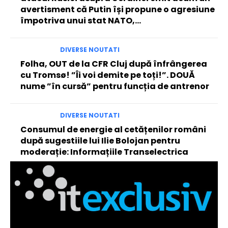
avertisment că Putin își propune o agresiune
împotriva unui stat NATO,...
DIVERSE NOUTATI
Folha, OUT de la CFR Cluj după înfrângerea
cu Tromsø! ”Îi voi demite pe toți!”. DOUĂ
nume ”în cursă” pentru funcția de antrenor
DIVERSE NOUTATI
Consumul de energie al cetățenilor români
după sugestiile lui Ilie Bolojan pentru
moderație: Informațiile Transelectrica