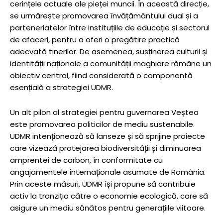
cerințele actuale ale pieței muncii. În această direcție,
se urmărește promovarea învățământului dual și a
parteneriatelor între instituțiile de educație și sectorul
de afaceri, pentru a oferi o pregătire practică
adecvată tinerilor. De asemenea, susținerea culturii și
identității naționale a comunității maghiare rămâne un
obiectiv central, fiind considerată o componentă
esențială a strategiei UDMR.
Un alt pilon al strategiei pentru guvernarea Veștea
este promovarea politicilor de mediu sustenabile.
UDMR intenționează să lanseze și să sprijine proiecte
care vizează protejarea biodiversității și diminuarea
amprentei de carbon, în conformitate cu
angajamentele internaționale asumate de România.
Prin aceste măsuri, UDMR își propune să contribuie
activ la tranziția către o economie ecologică, care să
asigure un mediu sănătos pentru generațiile viitoare.