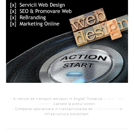
- Ai nevoie de transport aeroport in Anglia? Încearcă
Airport Taxi
London
. Calitate la prețul corect.
- Companie specializata in tranzactionarea de
Criptomonede
si
infrastructura blockchain.