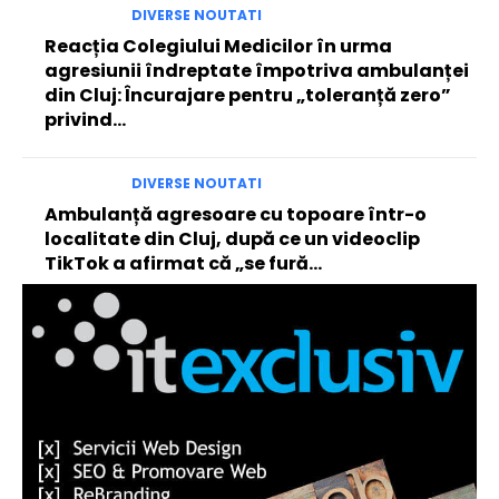
DIVERSE NOUTATI
Reacția Colegiului Medicilor în urma
agresiunii îndreptate împotriva ambulanței
din Cluj: Încurajare pentru „toleranță zero”
privind…
DIVERSE NOUTATI
Ambulanță agresoare cu topoare într-o
localitate din Cluj, după ce un videoclip
TikTok a afirmat că „se fură…