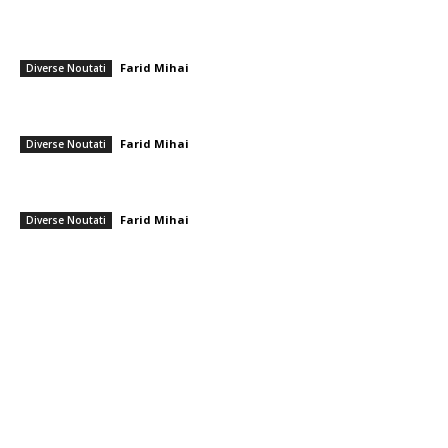
━ Ultimele stiri
Realizare deosebită! Ștefania Uță, campioană mondială U20 la 400 m
cu obstacole
Farid Mihai
-
9 august 2026
Diverse Noutati
Cum se irosesc resursele în sistemul sanitar. Directorul CNAS: „De
unde ne-am dat seama Au omis să întrebe dacă…”
Farid Mihai
-
9 august 2026
Diverse Noutati
Reacția Colegiului Medicilor în urma agresiunii îndreptate împotriva
ambulanței din Cluj: Încurajare pentru „toleranță zero” privind…
Farid Mihai
-
9 august 2026
Diverse Noutati
━ Toate categoriile
Afaceri si Industrii
Arta si istorie
Auto
Beauty
Constructii