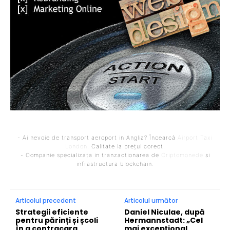
- Ai nevoie de transport aeroport in Anglia? Încearcă
Airport Taxi
London
. Calitate la prețul corect.
- Companie specializata in tranzactionarea de
Criptomonede
si
infrastructura blockchain.
Articolul precedent
Articolul următor
Strategii eficiente
Daniel Niculae, după
pentru părinți și școli
Hermannstadt: „Cel
în a contracara
mai excepțional