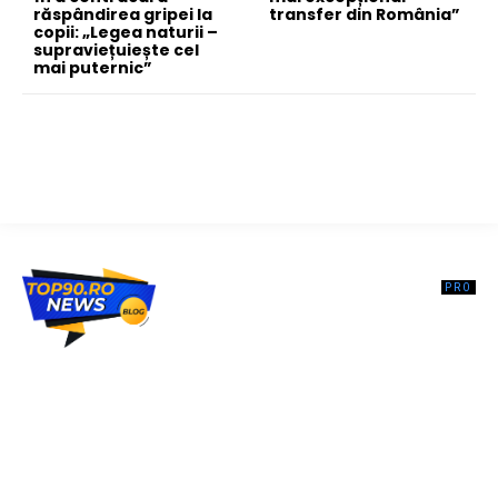
răspândirea gripei la
transfer din România”
copii: „Legea naturii –
supraviețuiește cel
mai puternic”
Top90.ro un site de știri / blog de noutăți, dedicat diseminării de
informații și actualități. Acesta oferă articole, reportaje și analize pe
teme diverse, de la evenimente curente la subiecte specifice de
interes. Este un spațiu digital pentru informare și educație.
Contactati-ne oricand la adresa: contact@top90.ro
Contact www.top90.ro