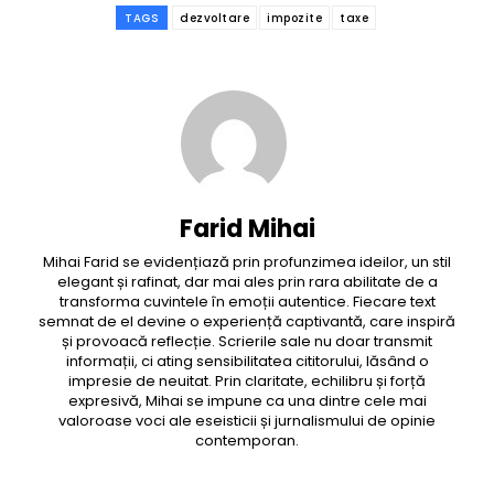
TAGS
dezvoltare
impozite
taxe
Farid Mihai
Mihai Farid se evidențiază prin profunzimea ideilor, un stil
elegant și rafinat, dar mai ales prin rara abilitate de a
transforma cuvintele în emoții autentice. Fiecare text
semnat de el devine o experiență captivantă, care inspiră
și provoacă reflecție. Scrierile sale nu doar transmit
informații, ci ating sensibilitatea cititorului, lăsând o
impresie de neuitat. Prin claritate, echilibru și forță
expresivă, Mihai se impune ca una dintre cele mai
valoroase voci ale eseisticii și jurnalismului de opinie
contemporan.