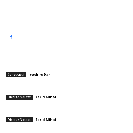
Politica de cookies (GDPR)
Politică de confidențialitate
━ Articole populare
Cum contribuie un model cu ochiuri dese la rezistența pardoselilor
industriale?
Ioachim Dan
-
2 septembrie 2025
Constructii
România se află în fața pericolului unui blackout complet dacă
dificultățile energetice se intensifică. Specialiștii cereau verificări…
Farid Mihai
-
8 august 2026
Diverse Noutati
Cei mai bine remunerați angajați din România sunt, de asemenea, cei
mai dezamăgiți, solicitând o majorare de salariu de 50%
Farid Mihai
-
28 iulie 2026
Diverse Noutati