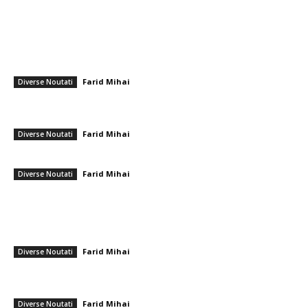
━ Articole populare
Eugen Tomac, după ce USR a anunțat că nu va susține guvernul: Mai
mult de 200 de parlamentari susțin inițiativa pe…
Farid Mihai
-
12 iunie 2026
Diverse Noutati
Ilie Bolojan, răspuns după ce România a intrat în recesiune tehnică:
„Este un cost preconizat”
Farid Mihai
-
13 februarie 2026
Diverse Noutati
Dubai Airport struck by Iranian drone. All flights halted.
Farid Mihai
-
28 februarie 2026
Diverse Noutati
━ Ultimele stiri
Farul – Csikszereda 3-2: ”Marinarii” câștigă la Ovidiu într-un meci
captivant împotriva ciucanilor
Farid Mihai
-
8 august 2026
Diverse Noutati
CFR Cluj a încheiat un pact cu Marius Șumudică » Afirmațiile lui Varga și
toate informațiile referitoare la contract
Farid Mihai
-
8 august 2026
Diverse Noutati