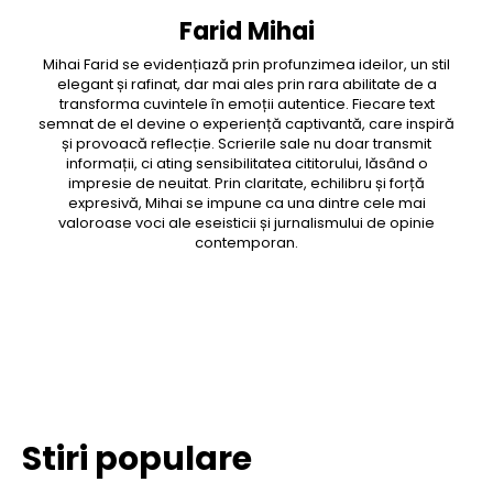
Farid Mihai
Mihai Farid se evidențiază prin profunzimea ideilor, un stil
elegant și rafinat, dar mai ales prin rara abilitate de a
transforma cuvintele în emoții autentice. Fiecare text
semnat de el devine o experiență captivantă, care inspiră
și provoacă reflecție. Scrierile sale nu doar transmit
informații, ci ating sensibilitatea cititorului, lăsând o
impresie de neuitat. Prin claritate, echilibru și forță
expresivă, Mihai se impune ca una dintre cele mai
valoroase voci ale eseisticii și jurnalismului de opinie
contemporan.
Facebook
Twitter
Pinterest
WhatsApp
Stiri populare