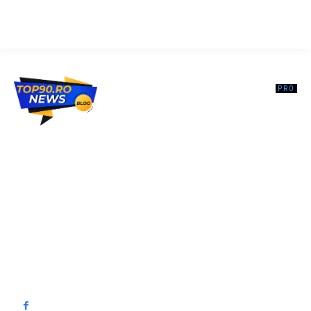
Top90.ro un site de știri / blog de noutăți, dedicat diseminării de
informații și actualități. Acesta oferă articole, reportaje și analize pe
teme diverse, de la evenimente curente la subiecte specifice de
interes. Este un spațiu digital pentru informare și educație.
Contactati-ne oricand la adresa: contact@top90.ro
Contact www.top90.ro
Politica de cookies (GDPR)
Politică de confidențialitate