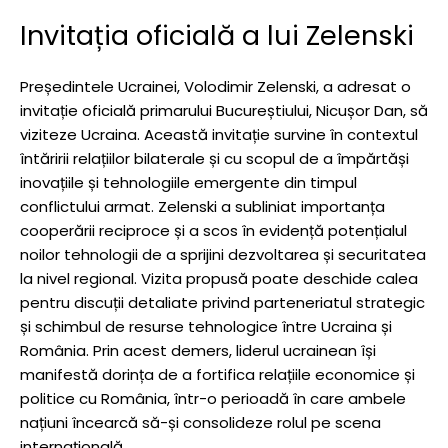
Invitația oficială a lui Zelenski
Președintele Ucrainei, Volodimir Zelenski, a adresat o
invitație oficială primarului Bucureștiului, Nicușor Dan, să
viziteze Ucraina. Această invitație survine în contextul
întăririi relațiilor bilaterale și cu scopul de a împărtăși
inovațiile și tehnologiile emergente din timpul
conflictului armat. Zelenski a subliniat importanța
cooperării reciproce și a scos în evidență potențialul
noilor tehnologii de a sprijini dezvoltarea și securitatea
la nivel regional. Vizita propusă poate deschide calea
pentru discuții detaliate privind parteneriatul strategic
și schimbul de resurse tehnologice între Ucraina și
România. Prin acest demers, liderul ucrainean își
manifestă dorința de a fortifica relațiile economice și
politice cu România, într-o perioadă în care ambele
națiuni încearcă să-și consolideze rolul pe scena
internațională.