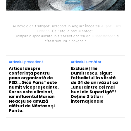
- Ai nevoie de transport aeroport in Anglia? Încearcă
Airport Taxi
London
. Calitate la prețul corect.
- Companie specializata in tranzactionarea de
Criptomonede
si
infrastructura blockchain.
Articolul precedent
Articolul următor
Articol despre
Exclusiv | Ilie
conferința pentru
Dumitrescu, sigur:
pace organizată de
fotbalistul în vârstă
PSD: „Gică Paris” este
de 34 de ani văzut ca
numit vicepreședinte,
„unul dintre cei mai
Soros este eliminat,
buni din SuperLigă”!
iar influentul Marian
Deține 3 titluri
Neacșu se amuză
internaționale
alături de Năstase și
Ponta.