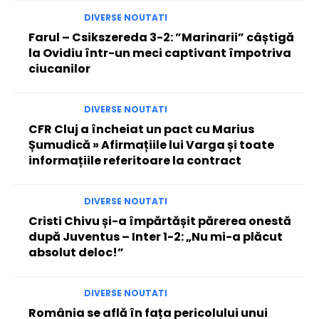
DIVERSE NOUTATI
Farul – Csikszereda 3-2: ”Marinarii” câștigă
la Ovidiu într-un meci captivant împotriva
ciucanilor
DIVERSE NOUTATI
CFR Cluj a încheiat un pact cu Marius
Șumudică » Afirmațiile lui Varga și toate
informațiile referitoare la contract
DIVERSE NOUTATI
Cristi Chivu și-a împărtășit părerea onestă
după Juventus – Inter 1-2: „Nu mi-a plăcut
absolut deloc!”
DIVERSE NOUTATI
România se află în fața pericolului unui