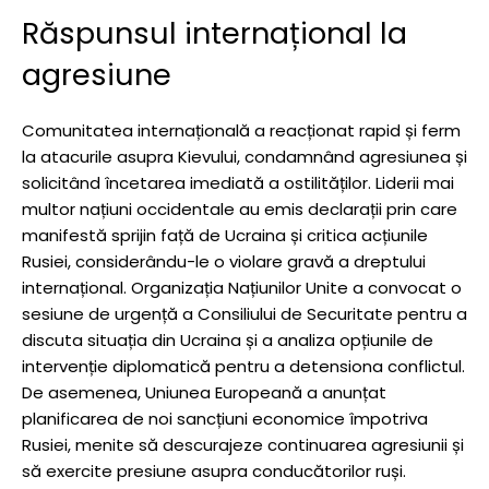
Răspunsul internațional la
agresiune
Comunitatea internațională a reacționat rapid și ferm
la atacurile asupra Kievului, condamnând agresiunea și
solicitând încetarea imediată a ostilităților. Liderii mai
multor națiuni occidentale au emis declarații prin care
manifestă sprijin față de Ucraina și critica acțiunile
Rusiei, considerându-le o violare gravă a dreptului
internațional. Organizația Națiunilor Unite a convocat o
sesiune de urgență a Consiliului de Securitate pentru a
discuta situația din Ucraina și a analiza opțiunile de
intervenție diplomatică pentru a detensiona conflictul.
De asemenea, Uniunea Europeană a anunțat
planificarea de noi sancțiuni economice împotriva
Rusiei, menite să descurajeze continuarea agresiunii și
să exercite presiune asupra conducătorilor ruși.