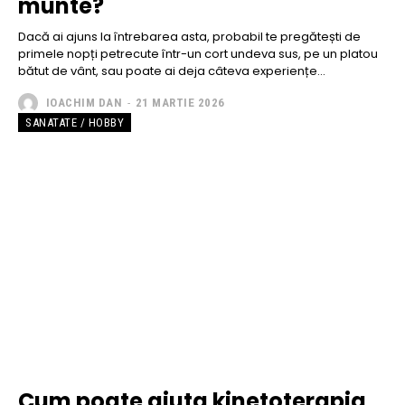
munte?
Dacă ai ajuns la întrebarea asta, probabil te pregătești de
primele nopți petrecute într-un cort undeva sus, pe un platou
bătut de vânt, sau poate ai deja câteva experiențe...
IOACHIM DAN
-
21 MARTIE 2026
SANATATE / HOBBY
Cum poate ajuta kinetoterapia