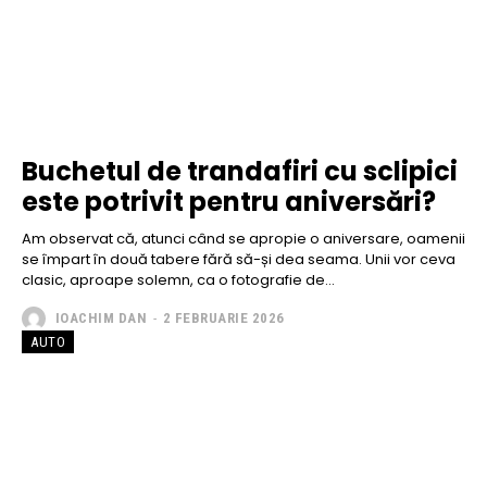
Buchetul de trandafiri cu sclipici
este potrivit pentru aniversări?
Am observat că, atunci când se apropie o aniversare, oamenii
se împart în două tabere fără să-și dea seama. Unii vor ceva
clasic, aproape solemn, ca o fotografie de...
IOACHIM DAN
-
2 FEBRUARIE 2026
AUTO