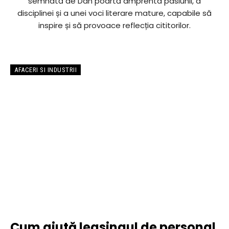
semnată de Dan poartă amprenta pasiunii, a
disciplinei și a unei voci literare mature, capabile să
inspire și să provoace reflecția cititorilor.
AFACERI SI INDUSTRII
Cum ajută leasingul de personal