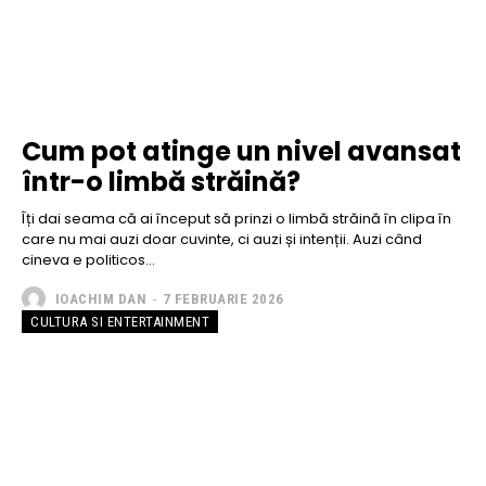
Cum pot atinge un nivel avansat
într-o limbă străină?
Îți dai seama că ai început să prinzi o limbă străină în clipa în
care nu mai auzi doar cuvinte, ci auzi și intenții. Auzi când
cineva e politicos...
IOACHIM DAN
-
7 FEBRUARIE 2026
CULTURA SI ENTERTAINMENT