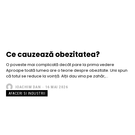
Ce cauzează obezitatea?
O poveste mai complicată decât pare la prima vedere
Aproape toată lumea are o teorie despre obezitate. Unii spun
că totul se reduce la voință. Alții dau vina pe zahăr,...
IOACHIM DAN
-
16 MAI 2026
AFACERI SI INDUSTRII