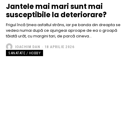
Jantele mai mari sunt mai
susceptibile la deteriorare?
Frigul încă ținea asfaltul strâns, iar pe banda din dreapta se
vedea numai după ce ajungeai aproape de ea o groapă
tăiată urât, cu margini tari, de parcă cineva...
IOACHIM DAN
-
18 APRILIE 2026
SANATATE / HOBBY