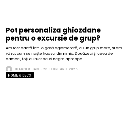
Pot personaliza ghiozdane
pentru o excursie de grup?
Am fost odată într-o gară aglomerată, cu un grup mare, și am
văzut cum se naște haosul din nimic. Douăzeci și ceva de
oameni, toți cu rucsacuri negre aproape...
IOACHIM DAN
-
26 FEBRUARIE 2026
HOME & DECO