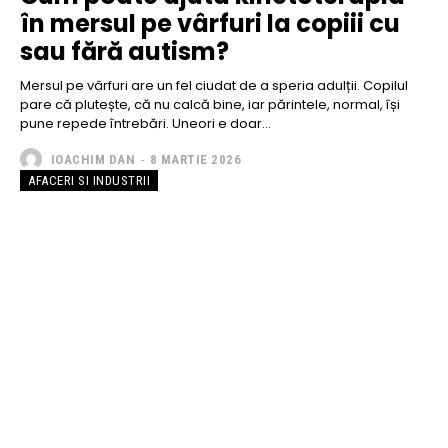
în mersul pe vârfuri la copiii cu
sau fără autism?
Mersul pe vârfuri are un fel ciudat de a speria adulții. Copilul
pare că plutește, că nu calcă bine, iar părintele, normal, își
pune repede întrebări. Uneori e doar...
IOACHIM DAN
-
8 MARTIE 2026
AFACERI SI INDUSTRII