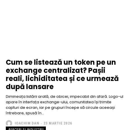
Cum se listează un token pe un
exchange centralizat? Pașii
reali, lichiditatea și ce urmează
după lansare
Dimineața listării arată, de obicei, impecabil din afară. Logo-ul
apare în interfața exchange-ului, comunitatea își trimite
capturi de ecran, iar pe grupuri începe să circule aceeași
întrebare, spusă în...
IOACHIM DAN
-
23 MARTIE 2026
AFACERI SI INDUSTRII