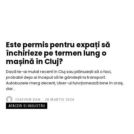
Este permis pentru expați să
închirieze pe termen lung o
mașină în Cluj?
Dacă te-ai mutat recent în Cluj sau plănuiești să o faci,
probabil deja ai început să te gândești la transport.
Autobuzele merg decent, Uber-ul funcționează bine în oraș,
dar...
IOACHIM DAN
-
28 MARTIE 2026
AFACERI SI INDUSTRII