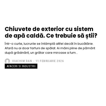
Chiuvete de exterior cu sistem
de apă caldă. Ce trebuie să știi?
Într-o curte, lucrurile se întâmplă altfel decât în bucătărie.
Afară nu ai doar farfurii de spălat. Ai mâini pline de pământ
după grădinărit, un grătar care miroase a fum...
IOACHIM DAN
-
11 FEBRUARIE 2026
AFACERI SI INDUSTRII