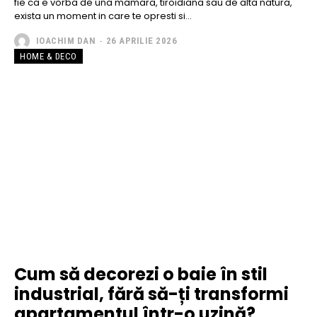
fie ca e vorba de una mamara, tiroidiana sau de alta natura,
exista un moment in care te opresti si...
IOACHIM DAN
-
26 APRILIE 2026
HOME & DECO
Cum să decorezi o baie în stil
industrial, fără să-ți transformi
apartamentul într-o uzină?