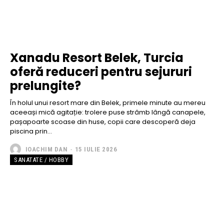
Xanadu Resort Belek, Turcia
oferă reduceri pentru sejururi
prelungite?
În holul unui resort mare din Belek, primele minute au mereu
aceeași mică agitație: trolere puse strâmb lângă canapele,
pașapoarte scoase din huse, copii care descoperă deja
piscina prin...
IOACHIM DAN
-
15 IULIE 2026
SANATATE / HOBBY