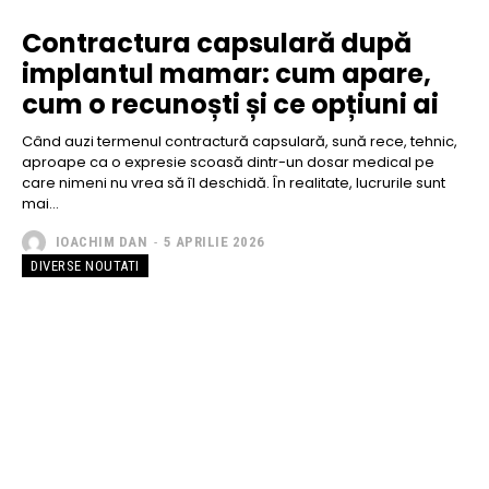
Contractura capsulară după
implantul mamar: cum apare,
cum o recunoști și ce opțiuni ai
Când auzi termenul contractură capsulară, sună rece, tehnic,
aproape ca o expresie scoasă dintr-un dosar medical pe
care nimeni nu vrea să îl deschidă. În realitate, lucrurile sunt
mai...
IOACHIM DAN
-
5 APRILIE 2026
DIVERSE NOUTATI