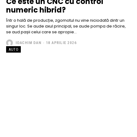
Ce este un CNC cu control
numeric hibrid?
Într o hală de producție, zgomotul nu vine niciodată dintr un
singur loc. Se aude axul principal, se aude pompa de răcire,
se aud pașii celui care se apropie...
IOACHIM DAN
-
18 APRILIE 2026
AUTO