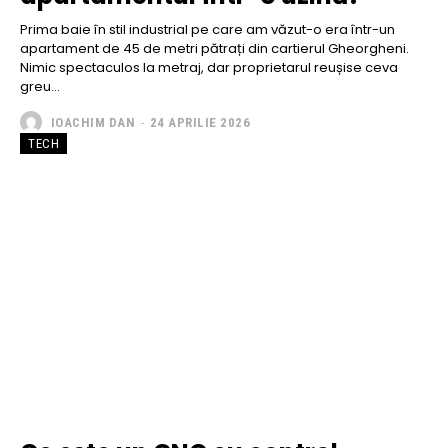
Prima baie în stil industrial pe care am văzut-o era într-un
apartament de 45 de metri pătrați din cartierul Gheorgheni.
Nimic spectaculos la metraj, dar proprietarul reușise ceva
greu...
IOACHIM DAN
-
24 APRILIE 2026
TECH