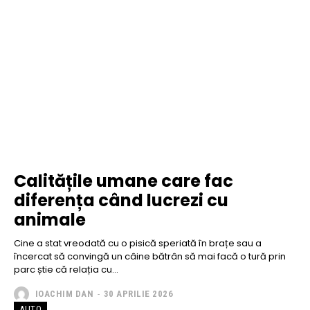
Calitățile umane care fac
diferența când lucrezi cu
animale
Cine a stat vreodată cu o pisică speriată în brațe sau a
încercat să convingă un câine bătrân să mai facă o tură prin
parc știe că relația cu...
IOACHIM DAN
-
30 APRILIE 2026
AUTO