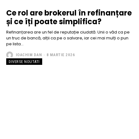
Ce rol are brokerul în refinanțare
și ce îți poate simplifica?
Refinanțarea are un fel de reputație ciudată. Unii o văd ca pe
un truc de bancă, alții ca pe o salvare, iar cei mai mulți o pun
pe lista...
IOACHIM DAN
-
8 MARTIE 2026
DIVERSE NOUTATI