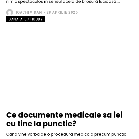
nimic spectaculos în sensul acela de broșură lucioasă....
IOACHIM DAN
-
28 APRILIE 2026
SANATATE / HOBBY
Ce documente medicale sa iei
cu tine la punctie?
Cand vine vorba de o procedura medicala precum punctia,