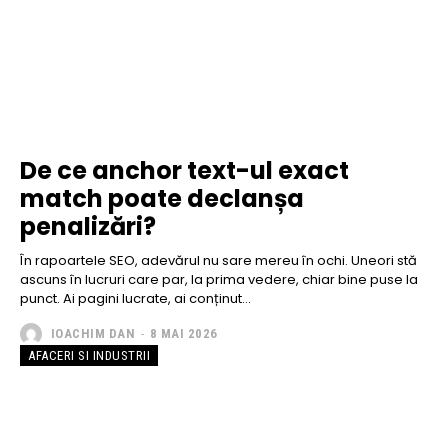
De ce anchor text-ul exact
match poate declanșa
penalizări?
În rapoartele SEO, adevărul nu sare mereu în ochi. Uneori stă
ascuns în lucruri care par, la prima vedere, chiar bine puse la
punct. Ai pagini lucrate, ai conținut...
IOACHIM DAN
-
8 MAI 2026
AFACERI SI INDUSTRII