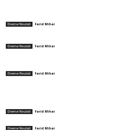
━ Articole populare
Atac masiv în Ucraina: Kievul bombardat cu drone, clădiri și vehicule în
flăcări. Rușii ar fi folosit o…
Farid Mihai
-
8 ianuarie 2026
Diverse Noutati
Cristian Tudor Popescu cu privire la conferința lui Nicușor Dan:
„Declarațiile președintelui sunt contradictorii”
Farid Mihai
-
12 noiembrie 2025
Diverse Noutati
Sistemul anti-dronă Merops al Statelor Unite a fost pe deplin
incorporat în apărarea antiaeriană a Armatei Române. Ce dispozitive
cuprinde?
Farid Mihai
-
24 iunie 2026
Diverse Noutati
━ Ultimele stiri
Nicușor Dan, în urma hotărârii Moody’s: „Menținerea ratingului
României se datorează muncii depuse de instituții, populație și
sectorul privat”
Farid Mihai
-
7 august 2026
Diverse Noutati
Gigi Becali a parafat în Scoția
Farid Mihai
-
7 august 2026
Diverse Noutati