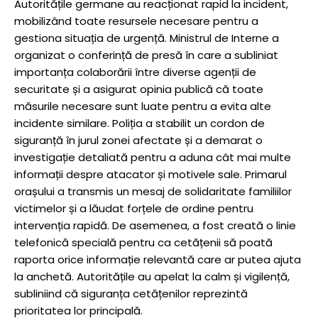
Autoritățile germane au reacționat rapid la incident,
mobilizând toate resursele necesare pentru a
gestiona situația de urgență. Ministrul de Interne a
organizat o conferință de presă în care a subliniat
importanța colaborării între diverse agenții de
securitate și a asigurat opinia publică că toate
măsurile necesare sunt luate pentru a evita alte
incidente similare. Poliția a stabilit un cordon de
siguranță în jurul zonei afectate și a demarat o
investigație detaliată pentru a aduna cât mai multe
informații despre atacator și motivele sale. Primarul
orașului a transmis un mesaj de solidaritate familiilor
victimelor și a lăudat forțele de ordine pentru
intervenția rapidă. De asemenea, a fost creată o linie
telefonică specială pentru ca cetățenii să poată
raporta orice informație relevantă care ar putea ajuta
la anchetă. Autoritățile au apelat la calm și vigilență,
subliniind că siguranța cetățenilor reprezintă
prioritatea lor principală.