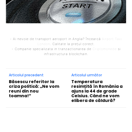
- Ai nevoie de transport aeroport in Anglia? Încearcă
Airport Taxi
London
. Calitate la prețul corect.
- Companie specializata in tranzactionarea de
Criptomonede
si
infrastructura blockchain.
Articolul precedent
Articolul următor
Băsescu referitor la
Temperatura
criza politică: „Ne vom
resimțită în România a
reuni din nou
ajuns la 44 de grade
toamna!”
Celsius. Când ne vom
elibera de căldură?