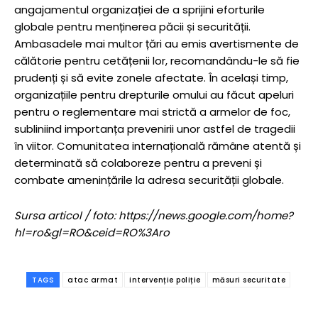
angajamentul organizației de a sprijini eforturile
globale pentru menținerea păcii și securității.
Ambasadele mai multor țări au emis avertismente de
călătorie pentru cetățenii lor, recomandându-le să fie
prudenți și să evite zonele afectate. În același timp,
organizațiile pentru drepturile omului au făcut apeluri
pentru o reglementare mai strictă a armelor de foc,
subliniind importanța prevenirii unor astfel de tragedii
în viitor. Comunitatea internațională rămâne atentă și
determinată să colaboreze pentru a preveni și
combate amenințările la adresa securității globale.
Sursa articol / foto: https://news.google.com/home?
hl=ro&gl=RO&ceid=RO%3Aro
TAGS
atac armat
intervenție poliție
măsuri securitate