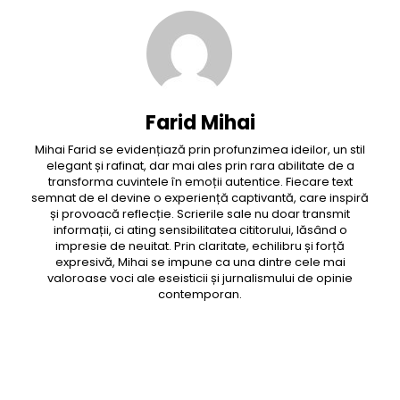
Farid Mihai
Mihai Farid se evidențiază prin profunzimea ideilor, un stil
elegant și rafinat, dar mai ales prin rara abilitate de a
transforma cuvintele în emoții autentice. Fiecare text
semnat de el devine o experiență captivantă, care inspiră
și provoacă reflecție. Scrierile sale nu doar transmit
informații, ci ating sensibilitatea cititorului, lăsând o
impresie de neuitat. Prin claritate, echilibru și forță
expresivă, Mihai se impune ca una dintre cele mai
valoroase voci ale eseisticii și jurnalismului de opinie
contemporan.
Facebook
Twitter
Pinterest
WhatsApp