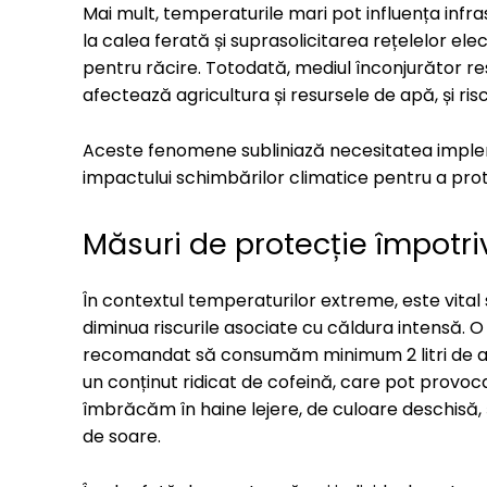
Mai mult, temperaturile mari pot influența infras
la calea ferată și suprasolicitarea rețelelor el
pentru răcire. Totodată, mediul înconjurător res
afectează agricultura și resursele de apă, și ris
Aceste fenomene subliniază necesitatea implem
impactului schimbărilor climatice pentru a protej
Măsuri de protecție împotri
În contextul temperaturilor extreme, este vita
diminua riscurile asociate cu căldura intensă. 
recomandat să consumăm minimum 2 litri de apă 
un conținut ridicat de cofeină, care pot provo
îmbrăcăm în haine lejere, de culoare deschisă, 
de soare.