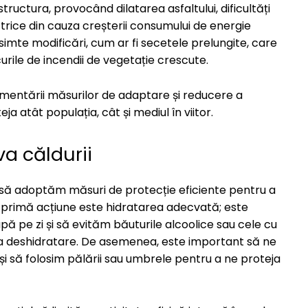
tructura, provocând dilatarea asfaltului, dificultăți
ectrice din cauza creșterii consumului de energie
imte modificări, cum ar fi secetele prelungite, care
curile de incendii de vegetație crescute.
entării măsurilor de adaptare și reducere a
a atât populația, cât și mediul în viitor.
va căldurii
l să adoptăm măsuri de protecție eficiente pentru a
O primă acțiune este hidratarea adecvată; este
pe zi și să evităm băuturile alcoolice sau cele cu
ca deshidratare. De asemenea, este important să ne
și să folosim pălării sau umbrele pentru a ne proteja