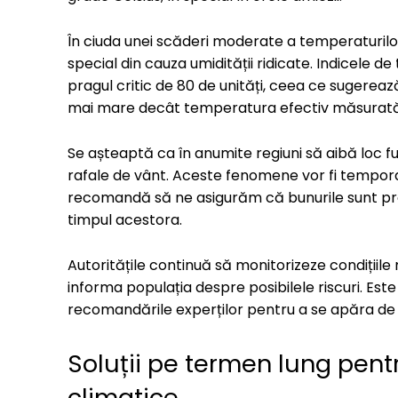
În ciuda unei scăderi moderate a temperaturilo
special din cauza umidității ridicate. Indicele
pragul critic de 80 de unități, ceea ce sugereaz
mai mare decât temperatura efectiv măsurată 
Se așteaptă ca în anumite regiuni să aibă loc fur
rafale de vânt. Aceste fenomene vor fi tempora
recomandă să ne asigurăm că bunurile sunt prot
timpul acestora.
Autoritățile continuă să monitorizeze condițiile
informa populația despre posibilele riscuri. Est
recomandările experților pentru a se apăra de 
Soluții pe termen lung pen
climatice