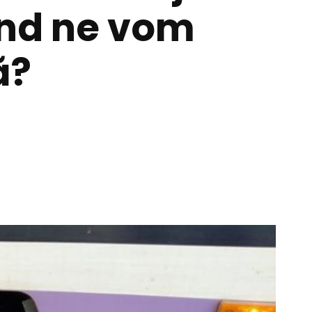
ând ne vom
ă?