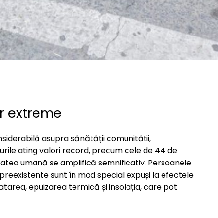
r extreme
siderabilă asupra sănătății comunității,
turile ating valori record, precum cele de 44 de
ătatea umană se amplifică semnificativ. Persoanele
 preexistente sunt în mod special expuși la efectele
tarea, epuizarea termică și insolația, care pot