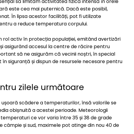
sențial să limităm activitatea fizică intensă în orele
ară este cea mai puternică. Dacă este posibil,
. În lipsa acestor facilități, pot fi utilizate
pentru a reduce temperatura corpului.
n rol activ în protecția populației, emitând avertizări
i asigurând accesul la centre de răcire pentru
tant să ne asigurăm că vecinii noștri, în special
 în siguranță și dispun de resursele necesare pentru
ntru zilele următoare
 ușoară scădere a temperaturilor, însă valorile se
dia obișnuită a acestei perioade. Meteorologii
 temperaturi ce vor varia între 35 și 38 de grade
e de câmpie și sud, maximele pot atinge din nou 40 de