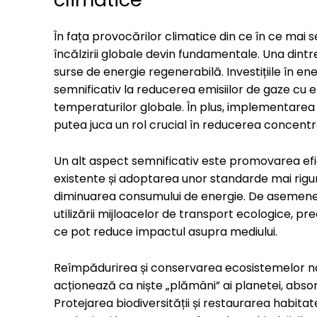
În fața provocărilor climatice din ce în ce mai
încălzirii globale devin fundamentale. Una dintre
surse de energie regenerabilă. Investițiile în en
semnificativ la reducerea emisiilor de gaze cu e
temperaturilor globale. În plus, implementarea 
putea juca un rol crucial în reducerea concentr
Un alt aspect semnificativ este promovarea efic
existente și adoptarea unor standarde mai riguro
diminuarea consumului de energie. De asemenea,
utilizării mijloacelor de transport ecologice, pr
ce pot reduce impactul asupra mediului.
Reîmpădurirea și conservarea ecosistemelor natu
acționează ca niște „plămâni” ai planetei, absor
Protejarea biodiversității și restaurarea habitat