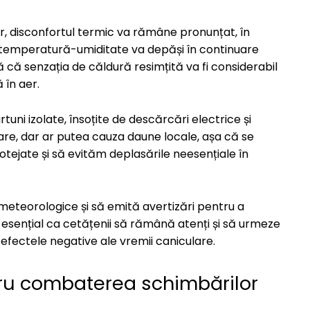
r, disconfortul termic va rămâne pronunțat, în
 de temperatură-umiditate va depăși în continuare
ă că senzația de căldură resimțită va fi considerabil
în aer.
tuni izolate, însoțite de descărcări electrice și
re, dar ar putea cauza daune locale, așa că se
ejate și să evităm deplasările neesențiale în
 meteorologice și să emită avertizări pentru a
e esențial ca cetățenii să rămână atenți și să urmeze
efectele negative ale vremii caniculare.
tru combaterea schimbărilor