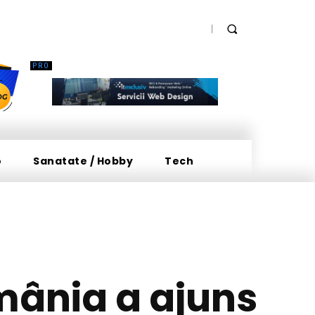
o
Sanatate / Hobby
Tech
mânia a ajuns