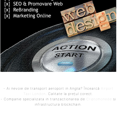
- Ai nevoie de transport aeroport in Anglia? Încearcă
Airport
Taxi London
. Calitate la prețul corect.
- Companie specializata in tranzactionarea de
Criptomonede
si
infrastructura blockchain.