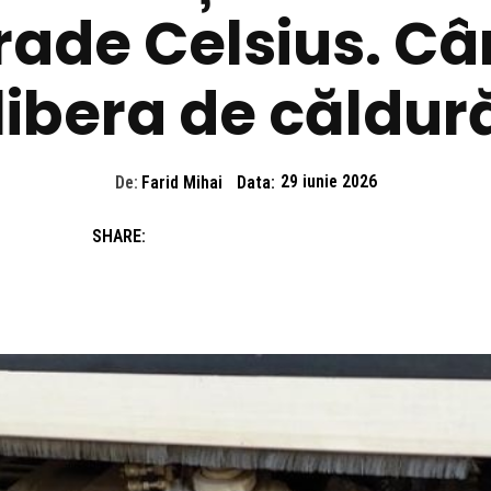
grade Celsius. C
libera de căldur
De:
Farid Mihai
Data:
29 iunie 2026
SHARE: