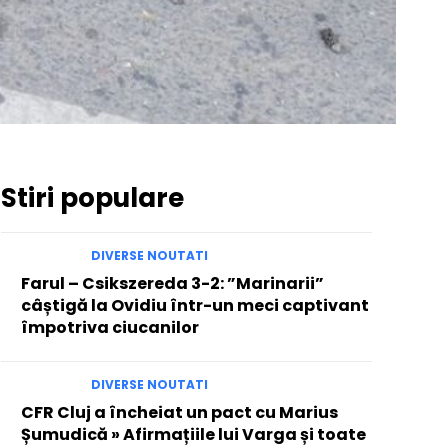
Stiri populare
DIVERSE NOUTATI
Farul – Csikszereda 3-2: ”Marinarii”
câștigă la Ovidiu într-un meci captivant
împotriva ciucanilor
DIVERSE NOUTATI
CFR Cluj a încheiat un pact cu Marius
Șumudică » Afirmațiile lui Varga și toate