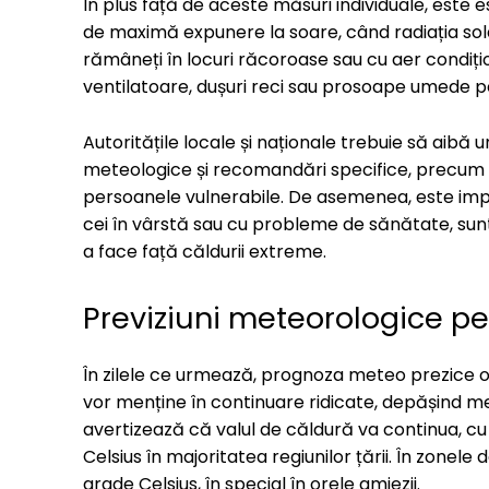
În plus față de aceste măsuri individuale, este e
de maximă expunere la soare, când radiația sol
rămâneți în locuri răcoroase sau cu aer condiționat
ventilatoare, dușuri reci sau prosoape umede 
Autoritățile locale și naționale trebuie să aibă u
meteologice și recomandări specifice, precum ș
persoanele vulnerabile. De asemenea, este impor
cei în vârstă sau cu probleme de sănătate, sunt
a face față căldurii extreme.
Previziuni meteorologice pe
În zilele ce urmează, prognoza meteo prezice o
vor menține în continuare ridicate, depășind me
avertizează că valul de căldură va continua, cu
Celsius în majoritatea regiunilor țării. În zonel
grade Celsius, în special în orele amiezii.