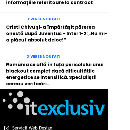
informațiile referitoare la contract
DIVERSE NOUTATI
Cristi Chivu și-a împărtășit părerea
onestă după Juventus – Inter 1-2: „Nu mi-
a plăcut absolut deloc!”
DIVERSE NOUTATI
România se află în fața pericolului unui
blackout complet dacă dificultățile
energetice se intensifică. Specialiștii
cereau verificări…