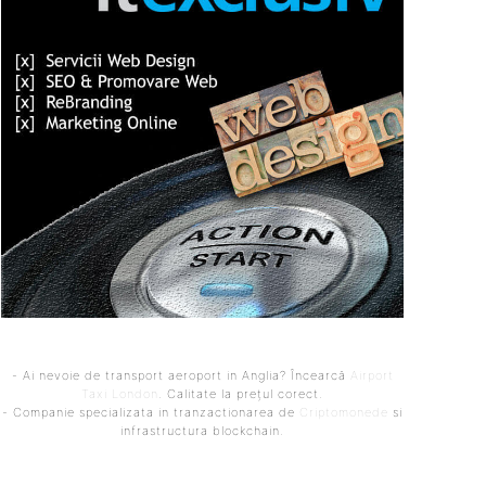
- Ai nevoie de transport aeroport in Anglia? Încearcă
Airport
Taxi London
. Calitate la prețul corect.
- Companie specializata in tranzactionarea de
Criptomonede
si
infrastructura blockchain.