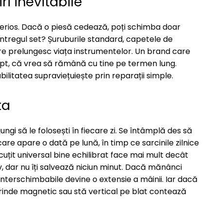
ri inevitabile
 serios. Dacă o piesă cedează, poți schimba doar
ntregul set? Șuruburile standard, capetele de
are prelungesc viața instrumentelor. Un brand care
t, că vrea să rămână cu tine pe termen lung.
bilitatea supraviețuiește prin reparații simple.
ta
gi să le folosești în fiecare zi. Se întâmplă des să
e apare o dată pe lună, în timp ce sarcinile zilnice
țit universal bine echilibrat face mai mult decât
, dar nu îți salvează niciun minut. Dacă mănânci
nterschimbabile devine o extensie a mâinii. Iar dacă
e prinde magnetic sau stă vertical pe blat contează