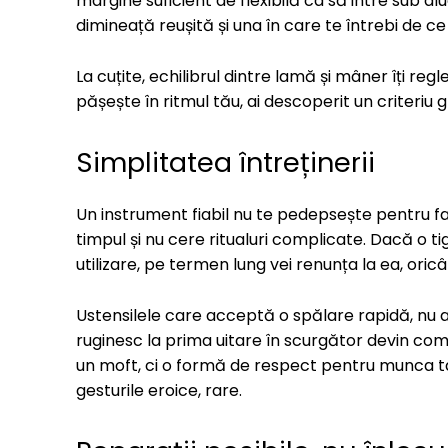
margine suficient de flexibilă ca să intre sub al
dimineață reușită și una în care te întrebi de ce a
La cuțite, echilibrul dintre lamă și mâner îți reg
pășește în ritmul tău, ai descoperit un criteriu gr
Simplitatea întreținerii
Un instrument fiabil nu te pedepsește pentru faptu
timpul și nu cere ritualuri complicate. Dacă o t
utilizare, pe termen lung vei renunța la ea, oricâ
Ustensilele care acceptă o spălare rapidă, nu a
ruginesc la prima uitare în scurgător devin compl
un moft, ci o formă de respect pentru munca ta. 
gesturile eroice, rare.