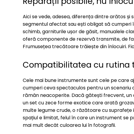
Reparații posibile, nu înlocui
Aici se vede, adesea, diferența dintre arătos și
segmentul afectat sau ești obligat să cumperi î
schimb, garniturile ușor de găsit, manualele cl
oferă componente de rezervă transmite, de fap
Frumusețea trecătoare trăiește din înlocuiri. Fia
Compatibilitatea cu rutina 
Cele mai bune instrumente sunt cele pe care ajun
cumperi ceva spectaculos pentru un scenariu car
rămân neacoperite. Dacă gătești frecvent, un cu
un set cu zece forme exotice care arată grozav
multe legume crude, o răzătoare cu suprafețe i
spațiul e limitat, felul în care un instrument s
mai mult decât culoarea lui în fotografii.