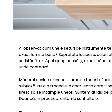
Ai observat cum unele seturi de instrumente te c
exact lumina bună? Suprafețe lucioase, culori at
satisfăcător. Apoi ajung acasă și, exact când a
unde contează.
Mânerul devine alunecos, lama se tocește înain
subțiază. Nu e o tragedie, e doar lecția care vin
firesc să se întâmple uneori. Suntem atrași de p
Doar că, în practică, criteriile sunt altele.