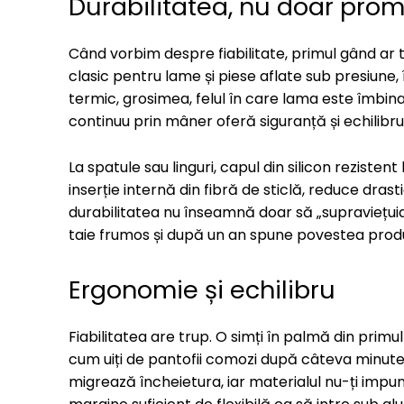
Durabilitatea, nu doar pro
Când vorbim despre fiabilitate, primul gând ar t
clasic pentru lame și piese aflate sub presiune,
termic, grosimea, felul în care lama este îmbina
continuu prin mâner oferă siguranță și echilibru
La spatule sau linguri, capul din silicon reziste
inserție internă din fibră de sticlă, reduce dras
durabilitatea nu înseamnă doar să „supraviețui
taie frumos și după un an spune povestea producț
Ergonomie și echilibru
Fiabilitatea are trup. O simți în palmă din primu
cum uiți de pantofii comozi după câteva minute.
migrează încheietura, iar materialul nu-ți impun