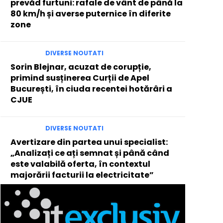
prevăd furtuni: rafale de vânt de până la
80 km/h și averse puternice în diferite
zone
DIVERSE NOUTATI
Sorin Blejnar, acuzat de corupție,
primind susținerea Curții de Apel
București, în ciuda recentei hotărâri a
CJUE
DIVERSE NOUTATI
Avertizare din partea unui specialist:
„Analizați ce ați semnat și până când
este valabilă oferta, în contextul
majorării facturii la electricitate”