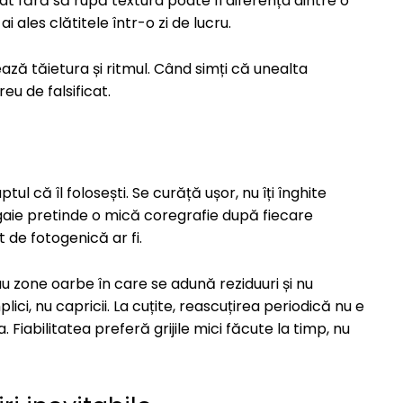
uat fără să rupă textura poate fi diferența dintre o
i ales clătitele într-o zi de lucru.
lează tăietura și ritmul. Când simți că unealta
eu de falsificat.
l că îl folosești. Se curăță ușor, nu îți înghite
igaie pretinde o mică coregrafie după fiecare
t de fotogenică ar fi.
u zone oarbe în care se adună reziduuri și nu
ici, nu capricii. La cuțite, reascuțirea periodică nu e
Fiabilitatea preferă grijile mici făcute la timp, nu