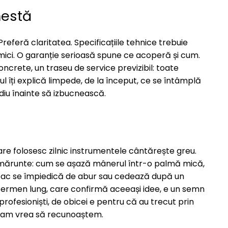
nestă
referă claritatea. Specificațiile tehnice trebuie
e mici. O garanție serioasă spune ce acoperă și cum.
concrete, un traseu de service previzibil: toate
ți explică limpede, de la început, ce se întâmplă
diu înainte să izbucnească.
are folosesc zilnic instrumentele cântărește greu.
lii mărunte: cum se așază mânerul într-o palmă mică,
capac se împiedică de abur sau cedează după un
ermen lung, care confirmă aceeași idee, e un semn
profesioniști, de obicei e pentru că au trecut prin
ât am vrea să recunoaștem.