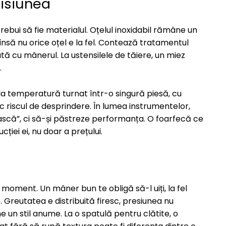
misiunea
rebui să fie materialul. Oțelul inoxidabil rămâne un
 însă nu orice oțel e la fel. Contează tratamentul
tă cu mânerul. La ustensilele de tăiere, un miez
.
nt la temperatură turnat într-o singură piesă, cu
tic riscul de desprindere. În lumea instrumentelor,
ască”, ci să-și păstreze performanța. O foarfecă ce
iei ei, nu doar a prețului.
l moment. Un mâner bun te obligă să-l uiți, la fel
 Greutatea e distribuită firesc, presiunea nu
e un stil anume. La o spatulă pentru clătite, o