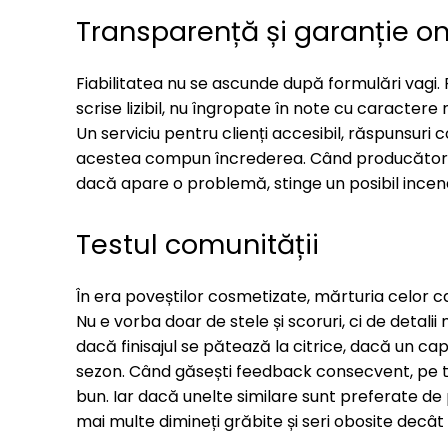
Transparență și garanție o
Fiabilitatea nu se ascunde după formulări vagi. P
scrise lizibil, nu îngropate în note cu caracter
Un serviciu pentru clienți accesibil, răspunsuri 
acestea compun încrederea. Când producătorul î
dacă apare o problemă, stinge un posibil incen
Testul comunității
În era poveștilor cosmetizate, mărturia celor c
Nu e vorba doar de stele și scoruri, ci de deta
dacă finisajul se pătează la citrice, dacă un 
sezon. Când găsești feedback consecvent, pe t
bun. Iar dacă unelte similare sunt preferate de 
mai multe dimineți grăbite și seri obosite dec