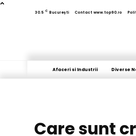
C
30.5
București
Contact www.top90.ro
Poli
Afaceri si Industrii
Diverse N
Care sunt cr