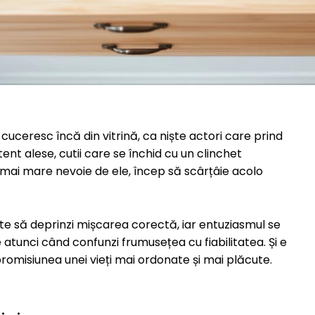
uceresc încă din vitrină, ca niște actori care prind
ent alese, cutii care se închid cu un clinchet
i mai mare nevoie de ele, încep să scârțâie acolo
te să deprinzi mișcarea corectă, iar entuziasmul se
e atunci când confunzi frumusețea cu fiabilitatea. Și e
romisiunea unei vieți mai ordonate și mai plăcute.