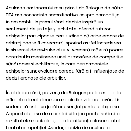
Anularea cartonașului roșu primit de Balogun de către
FIFA are consecințe semnificative asupra competiției
în ansamblu. În primul rând, decizia inspiră un
sentiment de justețe și echitate, oferind tuturor
echipelor participante certitudinea că orice eroare de
arbitraj poate fi corectată, sporind astfel încrederea
în sistemul de revizuire al FIFA. Această măsură poate
contribui la menținerea unei atmosfere de competiție
sănătoase și echilibrate, în care performanțele
echipelor sunt evaluate corect, fără a fi influențate de
decizii eronate ale arbitrilor.
În al doilea rând, prezența lui Balogun pe teren poate
influența direct dinamica meciurilor viitoare, având în
vedere că este un jucător esențial pentru echipa sa.
Capacitatea sa de a contribui la joc poate schimba
rezultatele meciurilor și poate influența clasamentul
final al competiției. Așadar, decizia de anulare a