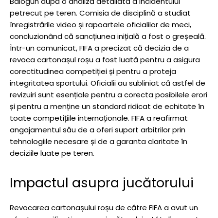
Balogun după o analiză detaliată a incidentului
petrecut pe teren. Comisia de disciplină a studiat
înregistrările video și rapoartele oficialilor de meci,
concluzionând că sancțiunea inițială a fost o greșeală.
Într-un comunicat, FIFA a precizat că decizia de a
revoca cartonașul roșu a fost luată pentru a asigura
corectitudinea competiției și pentru a proteja
integritatea sportului. Oficialii au subliniat că astfel de
revizuiri sunt esențiale pentru a corecta posibilele erori
și pentru a menține un standard ridicat de echitate în
toate competițiile internaționale. FIFA a reafirmat
angajamentul său de a oferi suport arbitrilor prin
tehnologiile necesare și de a garanta claritate în
deciziile luate pe teren.
Impactul asupra jucătorului
Revocarea cartonașului roșu de către FIFA a avut un