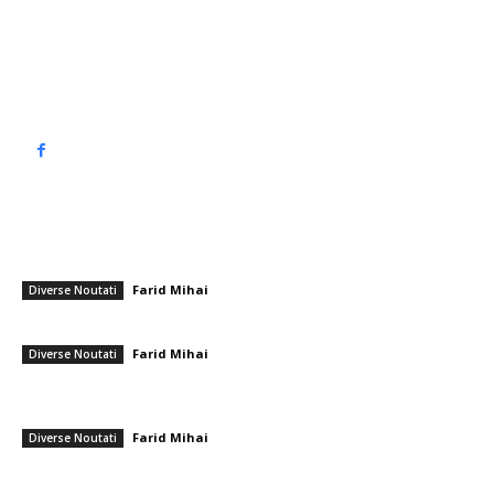
Contact www.top90.ro
Politica de cookies (GDPR)
Politică de confidențialitate
━ Articole populare
Ciprian Ciucu își manifestă tristețea pentru candidatura la Primăria
București și se percepe drept „primarul cu lozul pierzător”
Farid Mihai
-
28 iulie 2026
Diverse Noutati
FCSB vs. FC Botoșani: Fierce Contest in the Conference League Playoff
Farid Mihai
-
24 mai 2026
Diverse Noutati
Ilie Bolojan subliniază că PSD vede inițierea de „acțiuni” pentru un
scenariu nemaivăzut de la Traian Băsescu
Farid Mihai
-
27 aprilie 2026
Diverse Noutati
━ Ultimele stiri