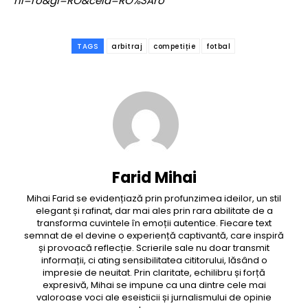
hl=ro&gl=RO&ceid=RO%3Aro
TAGS
arbitraj
competiție
fotbal
Farid Mihai
Mihai Farid se evidențiază prin profunzimea ideilor, un stil
elegant și rafinat, dar mai ales prin rara abilitate de a
transforma cuvintele în emoții autentice. Fiecare text
semnat de el devine o experiență captivantă, care inspiră
și provoacă reflecție. Scrierile sale nu doar transmit
informații, ci ating sensibilitatea cititorului, lăsând o
impresie de neuitat. Prin claritate, echilibru și forță
expresivă, Mihai se impune ca una dintre cele mai
valoroase voci ale eseisticii și jurnalismului de opinie