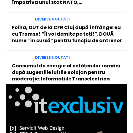
împotriva unui stat NATO,...
DIVERSE NOUTATI
Folha, OUT de la CFR Cluj după înfrângerea
cu Tromsø! ”Îi voi demite pe toți!”. DOUĂ
nume ”în cursă” pentru funcția de antrenor
DIVERSE NOUTATI
Consumul de energie al cetățenilor români
după sugestiile lui Ilie Bolojan pentru
moderație: Informațiile Transelectrica