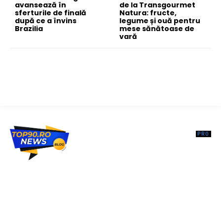
avansează în
de la Transgourmet
sferturile de finală
Natura: fructe,
după ce a învins
legume și ouă pentru
Brazilia
mese sănătoase de
vară
Top90.ro un site de știri / blog de noutăți, dedicat diseminării de
informații și actualități. Acesta oferă articole, reportaje și analize pe
teme diverse, de la evenimente curente la subiecte specifice de
interes. Este un spațiu digital pentru informare și educație.
Contactati-ne oricand la adresa: contact@top90.ro