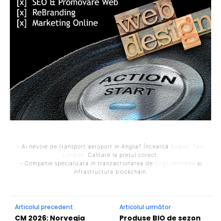
- Ai nevoie de transport aeroport in Anglia? Încearcă
Airport Taxi
London
. Calitate la prețul corect.
- Companie specializata in tranzactionarea de
Criptomonede
si
infrastructura blockchain.
Articolul precedent
Articolul următor
CM 2026: Norvegia
Produse BIO de sezon