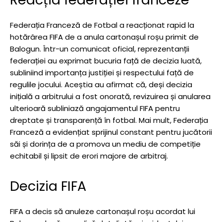
Federația Franceză de Fotbal a reacționat rapid la
hotărârea FIFA de a anula cartonașul roșu primit de
Balogun. Într-un comunicat oficial, reprezentanții
federației au exprimat bucuria față de decizia luată,
subliniind importanța justiției și respectului față de
regulile jocului. Aceștia au afirmat că, deși decizia
inițială a arbitrului a fost onorată, revizuirea și anularea
ulterioară subliniază angajamentul FIFA pentru
dreptate și transparență în fotbal. Mai mult, Federația
Franceză a evidențiat sprijinul constant pentru jucătorii
săi și dorința de a promova un mediu de competiție
echitabil și lipsit de erori majore de arbitraj.
Decizia FIFA
FIFA a decis să anuleze cartonașul roșu acordat lui