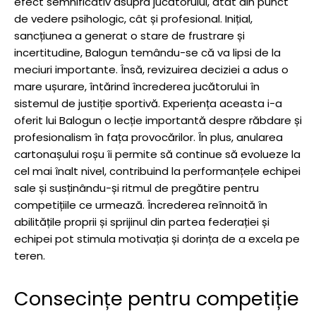
efect semnificativ asupra jucătorului, atât din punct
de vedere psihologic, cât și profesional. Inițial,
sancțiunea a generat o stare de frustrare și
incertitudine, Balogun temându-se că va lipsi de la
meciuri importante. Însă, revizuirea deciziei a adus o
mare ușurare, întărind încrederea jucătorului în
sistemul de justiție sportivă. Experiența aceasta i-a
oferit lui Balogun o lecție importantă despre răbdare și
profesionalism în fața provocărilor. În plus, anularea
cartonașului roșu îi permite să continue să evolueze la
cel mai înalt nivel, contribuind la performanțele echipei
sale și susținându-și ritmul de pregătire pentru
competițiile ce urmează. Încrederea reînnoită în
abilitățile proprii și sprijinul din partea federației și
echipei pot stimula motivația și dorința de a excela pe
teren.
Consecințe pentru competiție