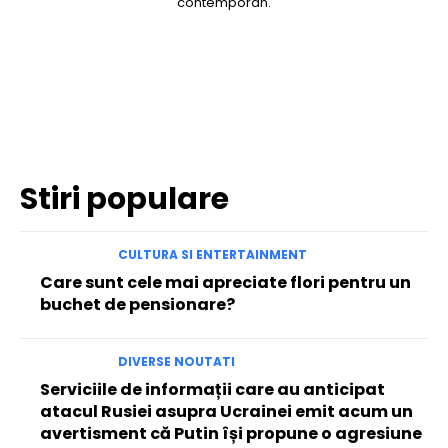
contemporan.
Facebook
Twitter
Pinterest
WhatsApp
Stiri populare
CULTURA SI ENTERTAINMENT
Care sunt cele mai apreciate flori pentru un
buchet de pensionare?
DIVERSE NOUTATI
Serviciile de informații care au anticipat
atacul Rusiei asupra Ucrainei emit acum un
avertisment că Putin își propune o agresiune