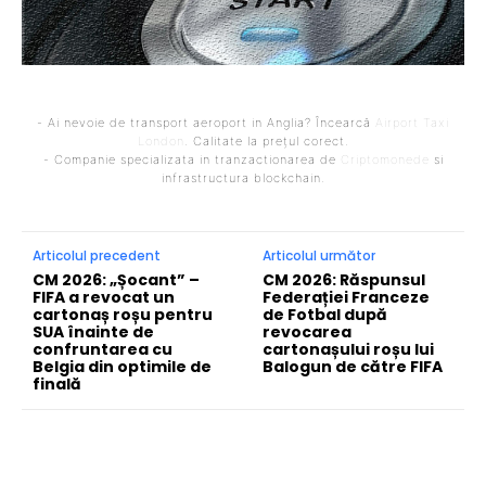
- Ai nevoie de transport aeroport in Anglia? Încearcă
Airport Taxi
London
. Calitate la prețul corect.
- Companie specializata in tranzactionarea de
Criptomonede
si
infrastructura blockchain.
Articolul precedent
Articolul următor
CM 2026: „Șocant” –
CM 2026: Răspunsul
FIFA a revocat un
Federației Franceze
cartonaș roșu pentru
de Fotbal după
SUA înainte de
revocarea
confruntarea cu
cartonașului roșu lui
Belgia din optimile de
Balogun de către FIFA
finală