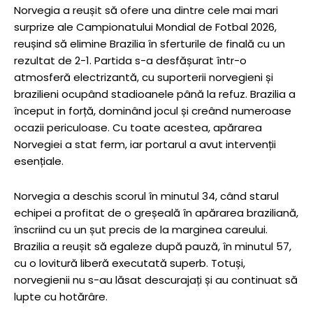
Norvegia a reușit să ofere una dintre cele mai mari
surprize ale Campionatului Mondial de Fotbal 2026,
reușind să elimine Brazilia în sferturile de finală cu un
rezultat de 2-1. Partida s-a desfășurat într-o
atmosferă electrizantă, cu suporterii norvegieni și
brazilieni ocupând stadioanele până la refuz. Brazilia a
început in forță, dominând jocul și creând numeroase
ocazii periculoase. Cu toate acestea, apărarea
Norvegiei a stat ferm, iar portarul a avut intervenții
esențiale.
Norvegia a deschis scorul în minutul 34, când starul
echipei a profitat de o greșeală în apărarea braziliană,
înscriind cu un șut precis de la marginea careului.
Brazilia a reușit să egaleze după pauză, în minutul 57,
cu o lovitură liberă executată superb. Totuși,
norvegienii nu s-au lăsat descurajați și au continuat să
lupte cu hotărâre.