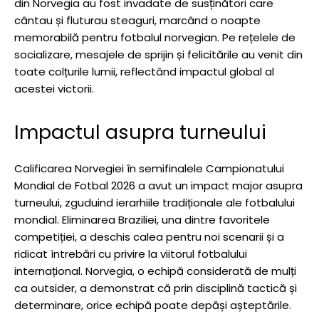
din Norvegia au fost invadate de susținători care
cântau și fluturau steaguri, marcând o noapte
memorabilă pentru fotbalul norvegian. Pe rețelele de
socializare, mesajele de sprijin și felicitările au venit din
toate colțurile lumii, reflectând impactul global al
acestei victorii.
Impactul asupra turneului
Calificarea Norvegiei în semifinalele Campionatului
Mondial de Fotbal 2026 a avut un impact major asupra
turneului, zguduind ierarhiile tradiționale ale fotbalului
mondial. Eliminarea Braziliei, una dintre favoritele
competiției, a deschis calea pentru noi scenarii și a
ridicat întrebări cu privire la viitorul fotbalului
internațional. Norvegia, o echipă considerată de mulți
ca outsider, a demonstrat că prin disciplină tactică și
determinare, orice echipă poate depăși așteptările.