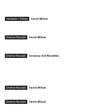
━ Articole populare
Asigurarea de viață pentru tineri: un efort care merită sau nu?
Farid Mihai
-
6 aprilie 2026
Sanatate / Hobby
Generalul Gheorghiță Vlad, comandantul Armatei Române, a fost
audiat de DNA într-o anchetă de corupție.
Farid Mihai
-
2 iunie 2026
Diverse Noutati
Cum să previi acumularea de gheață în congelator și să protejezi
alimentele – 8 pași practici pentru eficiență și control
Ursescu Ilie Nicoleta
-
18 mai 2026
Diverse Noutati
━ Ultimele stiri
Nicușor Dan, în urma hotărârii Moody’s: „Menținerea ratingului
României se datorează muncii depuse de instituții, populație și
sectorul privat”
Farid Mihai
-
7 august 2026
Diverse Noutati
Gigi Becali a parafat în Scoția
Farid Mihai
-
7 august 2026
Diverse Noutati