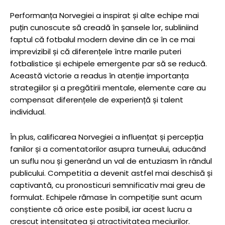
Performanța Norvegiei a inspirat și alte echipe mai
puțin cunoscute să creadă în șansele lor, subliniind
faptul că fotbalul modern devine din ce în ce mai
imprevizibil și că diferențele între marile puteri
fotbalistice și echipele emergente par să se reducă.
Această victorie a readus în atenție importanța
strategiilor și a pregătirii mentale, elemente care au
compensat diferențele de experiență și talent
individual.
În plus, calificarea Norvegiei a influențat și percepția
fanilor și a comentatorilor asupra turneului, aducând
un suflu nou și generând un val de entuziasm în rândul
publicului. Competitia a devenit astfel mai deschisă și
captivantă, cu pronosticuri semnificativ mai greu de
formulat. Echipele rămase în competiție sunt acum
conștiente că orice este posibil, iar acest lucru a
crescut intensitatea și atractivitatea meciurilor.