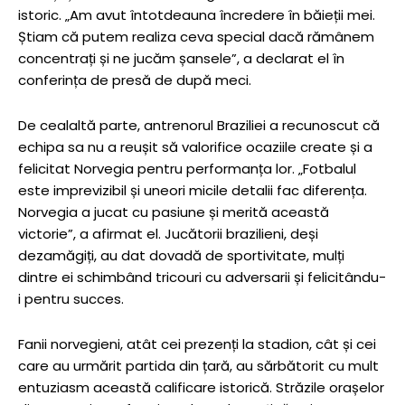
istoric. „Am avut întotdeauna încredere în băieții mei.
Știam că putem realiza ceva special dacă rămânem
concentrați și ne jucăm șansele”, a declarat el în
conferința de presă de după meci.
De cealaltă parte, antrenorul Braziliei a recunoscut că
echipa sa nu a reușit să valorifice ocaziile create și a
felicitat Norvegia pentru performanța lor. „Fotbalul
este imprevizibil și uneori micile detalii fac diferența.
Norvegia a jucat cu pasiune și merită această
victorie”, a afirmat el. Jucătorii brazilieni, deși
dezamăgiți, au dat dovadă de sportivitate, mulți
dintre ei schimbând tricouri cu adversarii și felicitându-
i pentru succes.
Fanii norvegieni, atât cei prezenți la stadion, cât și cei
care au urmărit partida din țară, au sărbătorit cu mult
entuziasm această calificare istorică. Străzile orașelor