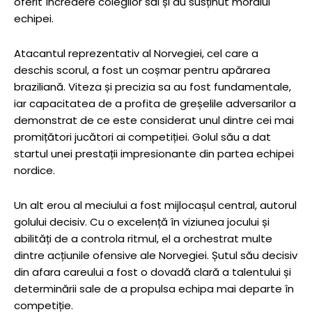
oferit încredere colegilor săi și au susținut moralul
echipei.
Atacantul reprezentativ al Norvegiei, cel care a
deschis scorul, a fost un coșmar pentru apărarea
braziliană. Viteza și precizia sa au fost fundamentale,
iar capacitatea de a profita de greșelile adversarilor a
demonstrat de ce este considerat unul dintre cei mai
promițători jucători ai competiției. Golul său a dat
startul unei prestații impresionante din partea echipei
nordice.
Un alt erou al meciului a fost mijlocașul central, autorul
golului decisiv. Cu o excelență în viziunea jocului și
abilități de a controla ritmul, el a orchestrat multe
dintre acțiunile ofensive ale Norvegiei. Șutul său decisiv
din afara careului a fost o dovadă clară a talentului și
determinării sale de a propulsa echipa mai departe în
competiție.