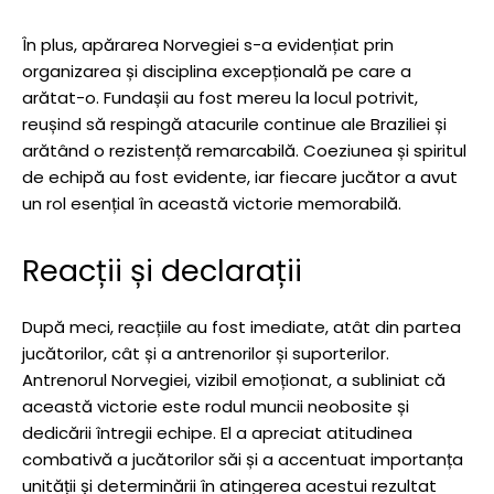
În plus, apărarea Norvegiei s-a evidențiat prin
organizarea și disciplina excepțională pe care a
arătat-o. Fundașii au fost mereu la locul potrivit,
reușind să respingă atacurile continue ale Braziliei și
arătând o rezistență remarcabilă. Coeziunea și spiritul
de echipă au fost evidente, iar fiecare jucător a avut
un rol esențial în această victorie memorabilă.
Reacții și declarații
După meci, reacțiile au fost imediate, atât din partea
jucătorilor, cât și a antrenorilor și suporterilor.
Antrenorul Norvegiei, vizibil emoționat, a subliniat că
această victorie este rodul muncii neobosite și
dedicării întregii echipe. El a apreciat atitudinea
combativă a jucătorilor săi și a accentuat importanța
unității și determinării în atingerea acestui rezultat