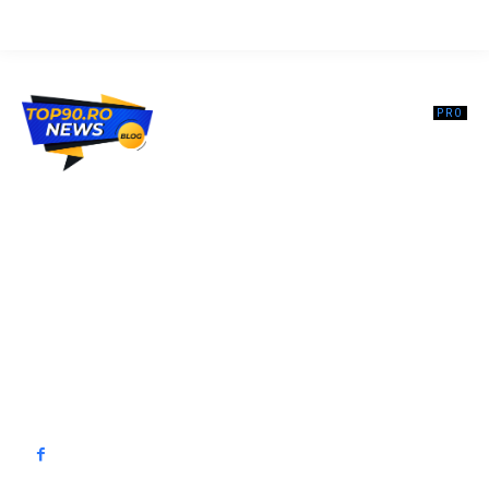
Top90.ro un site de știri / blog de noutăți, dedicat diseminării de
informații și actualități. Acesta oferă articole, reportaje și analize pe
teme diverse, de la evenimente curente la subiecte specifice de
interes. Este un spațiu digital pentru informare și educație.
Contactati-ne oricand la adresa: contact@top90.ro
Contact www.top90.ro
Politica de cookies (GDPR)
Politică de confidențialitate