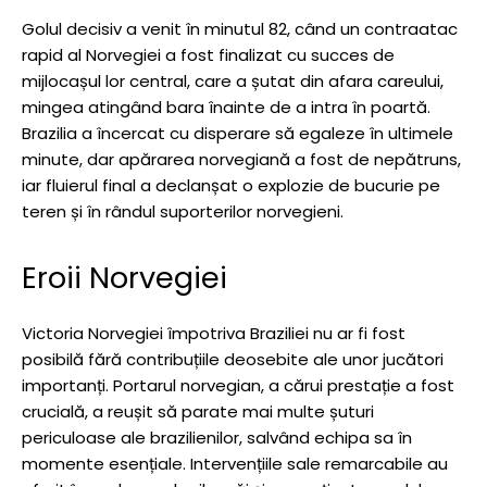
Golul decisiv a venit în minutul 82, când un contraatac
rapid al Norvegiei a fost finalizat cu succes de
mijlocașul lor central, care a șutat din afara careului,
mingea atingând bara înainte de a intra în poartă.
Brazilia a încercat cu disperare să egaleze în ultimele
minute, dar apărarea norvegiană a fost de nepătruns,
iar fluierul final a declanșat o explozie de bucurie pe
teren și în rândul suporterilor norvegieni.
Eroii Norvegiei
Victoria Norvegiei împotriva Braziliei nu ar fi fost
posibilă fără contribuțiile deosebite ale unor jucători
importanți. Portarul norvegian, a cărui prestație a fost
crucială, a reușit să parate mai multe șuturi
periculoase ale brazilienilor, salvând echipa sa în
momente esențiale. Intervențiile sale remarcabile au