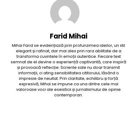
Farid Mihai
Mihai Farid se evidențiază prin profunzimea ideilor, un stil
elegant și rafinat, dar mai ales prin rara abilitate de a
transforma cuvintele în emoții autentice. Fiecare text
semnat de el devine o experiență captivantă, care inspiră
și provoacă reflecție. Scrierile sale nu doar transmit
informații, ci ating sensibilitatea cititorului, lăsând o
impresie de neuitat. Prin claritate, echilibru și forță
expresivă, Mihai se impune ca una dintre cele mai
valoroase voci ale eseisticii și jurnalismului de opinie
contemporan.
Facebook
Twitter
Pinterest
WhatsApp