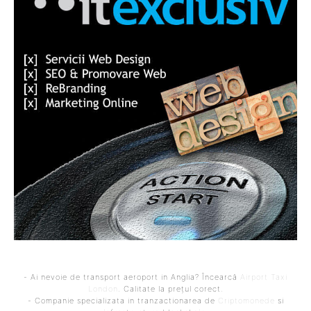
- Ai nevoie de transport aeroport in Anglia? Încearcă
Airport Taxi
London
. Calitate la prețul corect.
- Companie specializata in tranzactionarea de
Criptomonede
si