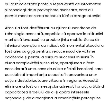
au fost colectate printr-o rețea vastă de informatori
și tehnologii de supraveghere avansate, care au
permis monitorizarea acestuia fără a atrage atenția.
Atacul a fost desfășurat cu ajutorul unor drone de
tehnologie avansată, capabile să opereze la altitudini
mari și să lovească cu precizie ținte mobile. Surse din
interiorul operațiunii au indicat că momentul atacului a
fost ales cu grijă pentru a reduce riscul de victime
colaterale și pentru a asigura succesul misiunii. În
ciuda complexității și riscurilor, operațiunea a fost
considerată un succes de către oficialii israelieni, care
au subliniat importanța aceasta în prevenirea unor
acțiuni destabilizatoare viitoare în regiune. Această
eliminare a fost un mesaj clar adresat Iranului, arătând
capacitatea Israelului de a-și apăra interesele
naționale și de a reacționa la amenințările percepute.