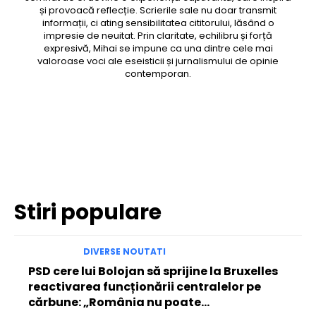
și provoacă reflecție. Scrierile sale nu doar transmit
informații, ci ating sensibilitatea cititorului, lăsând o
impresie de neuitat. Prin claritate, echilibru și forță
expresivă, Mihai se impune ca una dintre cele mai
valoroase voci ale eseisticii și jurnalismului de opinie
contemporan.
Facebook
Twitter
Pinterest
WhatsApp
Stiri populare
DIVERSE NOUTATI
PSD cere lui Bolojan să sprijine la Bruxelles
reactivarea funcționării centralelor pe
cărbune: „România nu poate…