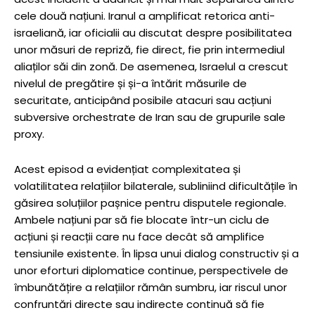
cele două națiuni. Iranul a amplificat retorica anti-
israeliană, iar oficialii au discutat despre posibilitatea
unor măsuri de repriză, fie direct, fie prin intermediul
aliaților săi din zonă. De asemenea, Israelul a crescut
nivelul de pregătire și și-a întărit măsurile de
securitate, anticipând posibile atacuri sau acțiuni
subversive orchestrate de Iran sau de grupurile sale
proxy.
Acest episod a evidențiat complexitatea și
volatilitatea relațiilor bilaterale, subliniind dificultățile în
găsirea soluțiilor pașnice pentru disputele regionale.
Ambele națiuni par să fie blocate într-un ciclu de
acțiuni și reacții care nu face decât să amplifice
tensiunile existente. În lipsa unui dialog constructiv și a
unor eforturi diplomatice continue, perspectivele de
îmbunătățire a relațiilor rămân sumbru, iar riscul unor
confruntări directe sau indirecte continuă să fie