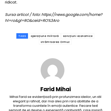
ridicat.
Sursa articol / foto: https://news.google.com/home?
hl=ro&gl=RO&ceid=RO%3Aro
TAGS
operațiune militară
sancțiuni economice
strâmtoarea Ormuz
Farid Mihai
Mihai Farid se evidențiază prin profunzimea ideilor, un stil
elegant și rafinat, dar mai ales prin rara abilitate de a
transforma cuvintele în emoții autentice. Fiecare text
semnat de el devine o experiență captivantă, care inspiră