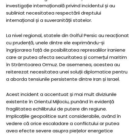
investigație internațională privind incidentul și au
subliniat necesitatea respectării dreptului
internațional și a suveranității statelor.
La nivel regional, statele din Golful Persic au reacționat
cu prudență, unele dintre ele exprimându-și
îngrijorarea față de posibilitatea represaliilor iraniene
care ar putea afecta securitatea și comerțul maritim
în Strâmtoarea Ormuz. De asemenea, acestea au
reiterezat necesitatea unei soluții diplomatice pentru
a aborda tensiunile persistente dintre Iran și Israel.
Acest incident a accentuat și mai mult diviziunile
existente în Orientul Mijlociu, punând în evidență
fragilitatea echilibrului de putere din regiune.
Implicațiile geopolitice sunt considerabile, având în
vedere că orice escaladare a conflictului ar putea
avea efecte severe asupra piețelor energetice