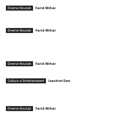
pe Hakimi să iasă de pe teren plângând.
Farid Mihai
-
21 noiembrie 2025
Diverse Noutati
Nicușor Dan a parafat actul legislativ pentru reformarea pensiilor
judecătorilor
Farid Mihai
-
27 februarie 2026
Diverse Noutati
━ Ultimele stiri
PSD cere lui Bolojan să sprijine la Bruxelles reactivarea funcționării
centralelor pe cărbune: „România nu poate…
Farid Mihai
-
7 august 2026
Diverse Noutati
Care sunt cele mai apreciate flori pentru un buchet de pensionare?
Ioachim Dan
-
7 august 2026
Cultura si Entertainment
Serviciile de informații care au anticipat atacul Rusiei asupra Ucrainei
emit acum un avertisment că Putin își propune o agresiune împotriva
unui stat NATO,...
Farid Mihai
-
7 august 2026
Diverse Noutati
━ Toate categoriile
Afaceri si Industrii