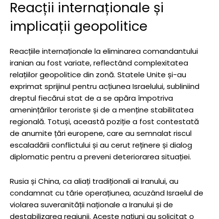
Reacții internaționale și
implicații geopolitice
Reacțiile internaționale la eliminarea comandantului
iranian au fost variate, reflectând complexitatea
relațiilor geopolitice din zonă. Statele Unite și-au
exprimat sprijinul pentru acțiunea Israelului, subliniind
dreptul fiecărui stat de a se apăra împotriva
amenințărilor teroriste și de a menține stabilitatea
regională. Totuși, această poziție a fost contestată
de anumite țări europene, care au semnalat riscul
escaladării conflictului și au cerut reținere și dialog
diplomatic pentru a preveni deteriorarea situației.
Rusia și China, ca aliați tradiționali ai Iranului, au
condamnat cu tărie operațiunea, acuzând Israelul de
violarea suveranității naționale a Iranului și de
destabilizarea regiunii. Aceste națiuni au solicitat o