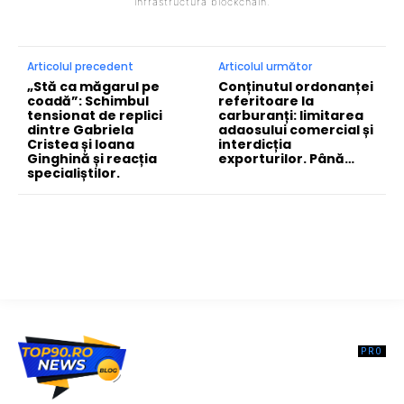
infrastructura blockchain.
Articolul precedent
Articolul următor
„Stă ca măgarul pe
Conținutul ordonanței
coadă”: Schimbul
referitoare la
tensionat de replici
carburanți: limitarea
dintre Gabriela
adaosului comercial și
Cristea și Ioana
interdicția
Ginghină și reacția
exporturilor. Până…
specialiștilor.