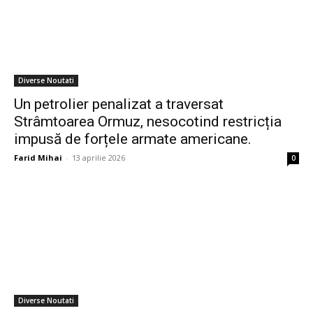
Diverse Noutati
Un petrolier penalizat a traversat
Strâmtoarea Ormuz, nesocotind restricția
impusă de forțele armate americane.
Farid Mihai
-
13 aprilie 2026
0
Diverse Noutati