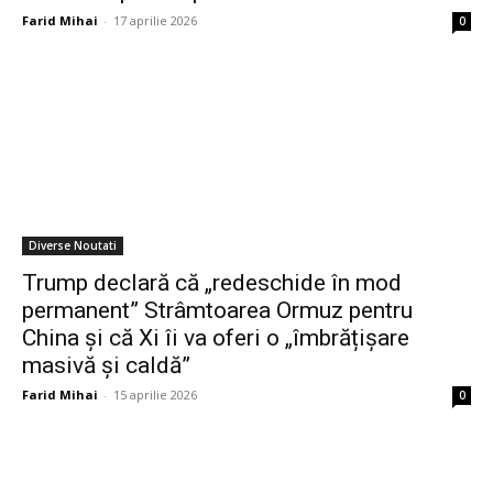
Farid Mihai
-
17 aprilie 2026
0
Diverse Noutati
Trump declară că „redeschide în mod
permanent” Strâmtoarea Ormuz pentru
China și că Xi îi va oferi o „îmbrățișare
masivă și caldă”
Farid Mihai
-
15 aprilie 2026
0