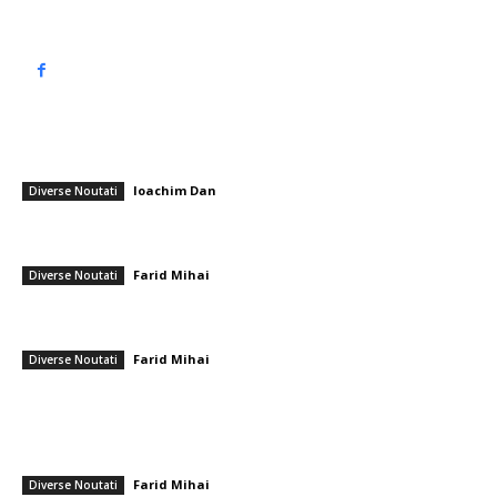
━ Articole populare
Xanadu Resort Belek, Turcia oferă reduceri pentru sejururi prelungite?
Ioachim Dan
-
15 iulie 2026
Diverse Noutati
Avertismentul emis de Rusia: Moscova explică acțiunile posibile în
cazul în care „Groenlanda își dezvoltă abilitățile militare”
Farid Mihai
-
11 februarie 2026
Diverse Noutati
Robert Negoiță se întoarce la Primărie, plătind garanția de 800.000 de
lei. Tribunalul…
Farid Mihai
-
12 februarie 2026
Diverse Noutati
━ Ultimele stiri
România se află în fața pericolului unui blackout complet dacă
dificultățile energetice se intensifică. Specialiștii cereau verificări…
Farid Mihai
-
8 august 2026
Diverse Noutati