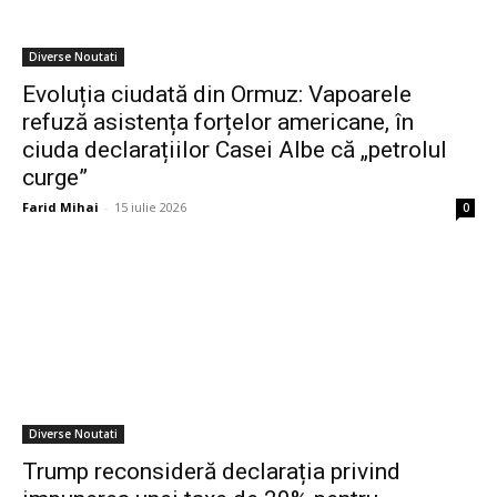
Diverse Noutati
Evoluția ciudată din Ormuz: Vapoarele
refuză asistența forțelor americane, în
ciuda declarațiilor Casei Albe că „petrolul
curge”
Farid Mihai
-
15 iulie 2026
0
Diverse Noutati
Trump reconsideră declarația privind