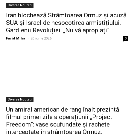
Diverse Noutati
Iran blochează Strâmtoarea Ormuz și acuză
SUA și Israel de nesocotirea armistițiului.
Gardienii Revoluției: „Nu vă apropiați”
Farid Mihai
-
20 iunie 2026
0
Diverse Noutati
Un amiral american de rang înalt prezintă
filmul primei zile a operațiunii „Project
Freedom”: vase scufundate și rachete
interceptate în strâmtoarea Ormuz.