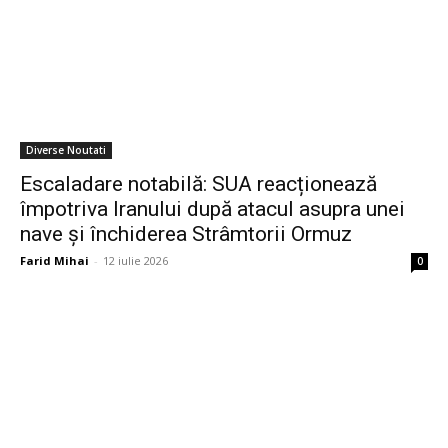
Diverse Noutati
Escaladare notabilă: SUA reacționează
împotriva Iranului după atacul asupra unei
nave și închiderea Strâmtorii Ormuz
Farid Mihai
-
12 iulie 2026
0