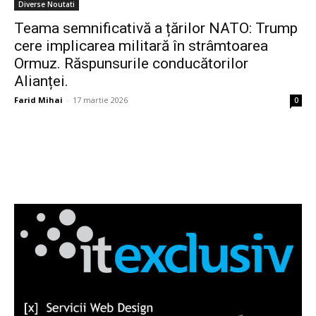
Diverse Noutati
Teama semnificativă a țărilor NATO: Trump
cere implicarea militară în strâmtoarea
Ormuz. Răspunsurile conducătorilor
Alianței.
Farid Mihai
-
17 martie 2026
0