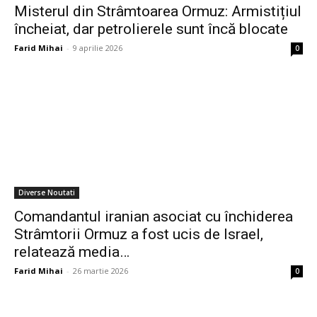
Misterul din Strâmtoarea Ormuz: Armistițiul
încheiat, dar petrolierele sunt încă blocate
Farid Mihai
-
9 aprilie 2026
0
Diverse Noutati
Comandantul iranian asociat cu închiderea
Strâmtorii Ormuz a fost ucis de Israel,
relatează media…
Farid Mihai
-
26 martie 2026
0