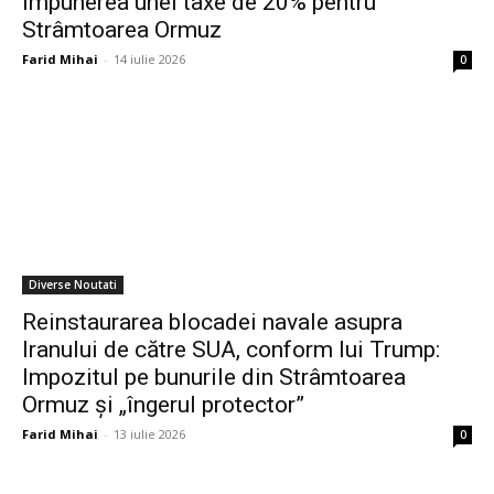
impunerea unei taxe de 20% pentru
Strâmtoarea Ormuz
Farid Mihai
-
14 iulie 2026
0
Diverse Noutati
Reinstaurarea blocadei navale asupra
Iranului de către SUA, conform lui Trump:
Impozitul pe bunurile din Strâmtoarea
Ormuz și „îngerul protector”
Farid Mihai
-
13 iulie 2026
0