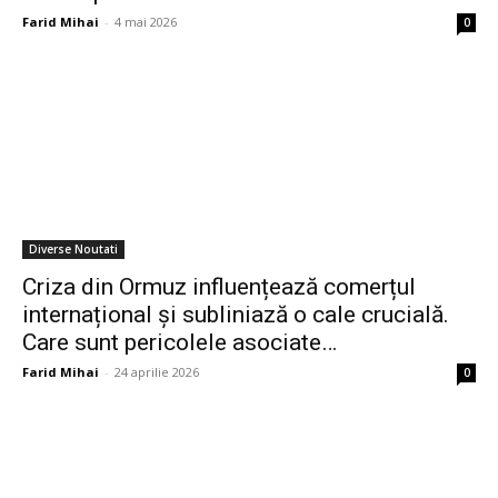
Farid Mihai
-
4 mai 2026
0
Diverse Noutati
Criza din Ormuz influențează comerțul
internațional și subliniază o cale crucială.
Care sunt pericolele asociate…
Farid Mihai
-
24 aprilie 2026
0