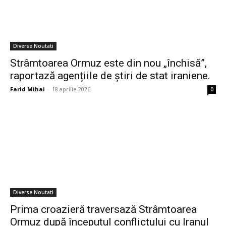
Diverse Noutati
Strâmtoarea Ormuz este din nou „închisă”,
raportază agențiile de știri de stat iraniene.
Farid Mihai
-
18 aprilie 2026
0
Diverse Noutati
Prima croazieră traversază Strâmtoarea
Ormuz după începutul conflictului cu Iranul