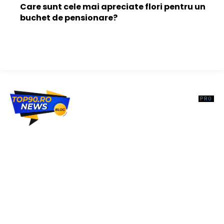
Care sunt cele mai apreciate flori pentru un
buchet de pensionare?
Top90.ro un site de știri / blog de noutăți, dedicat diseminării de
informații și actualități. Acesta oferă articole, reportaje și analize pe
teme diverse, de la evenimente curente la subiecte specifice de
interes. Este un spațiu digital pentru informare și educație.
Contactati-ne oricand la adresa: contact@top90.ro
Contact www.top90.ro
Politica de cookies (GDPR)
Politică de confidențialitate