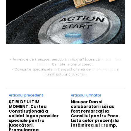
- Ai nevoie de transport aeroport in Anglia? Încearcă
Airport Taxi
London
. Calitate la prețul corect.
- Companie specializata in tranzactionarea de
Criptomonede
si
infrastructura blockchain.
Articolul precedent
Articolul următor
ȘTIRI DE ULTIM
Nicușor Dan și
MOMENT: Curtea
colaboratorii săi au
Constituțională a
fost remarcați la
validat legea pensiilor
Consiliul pentru Pace.
speciale pentru
Lista celor prezenți la
judecători.
întâlnirea lui Trump.
Promulgarea