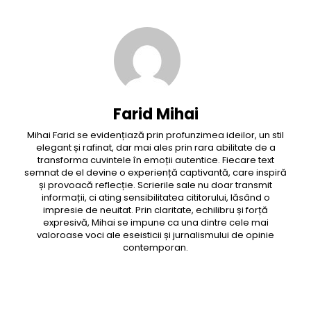
Farid Mihai
Mihai Farid se evidențiază prin profunzimea ideilor, un stil
elegant și rafinat, dar mai ales prin rara abilitate de a
transforma cuvintele în emoții autentice. Fiecare text
semnat de el devine o experiență captivantă, care inspiră
și provoacă reflecție. Scrierile sale nu doar transmit
informații, ci ating sensibilitatea cititorului, lăsând o
impresie de neuitat. Prin claritate, echilibru și forță
expresivă, Mihai se impune ca una dintre cele mai
valoroase voci ale eseisticii și jurnalismului de opinie
contemporan.