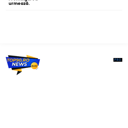
urmează.
Top90.ro un site de știri / blog de noutăți, dedicat diseminării de
informații și actualități. Acesta oferă articole, reportaje și analize pe
teme diverse, de la evenimente curente la subiecte specifice de
interes. Este un spațiu digital pentru informare și educație.
Contactati-ne oricand la adresa: contact@top90.ro
Contact www.top90.ro
Politica de cookies (GDPR)
Politică de confidențialitate