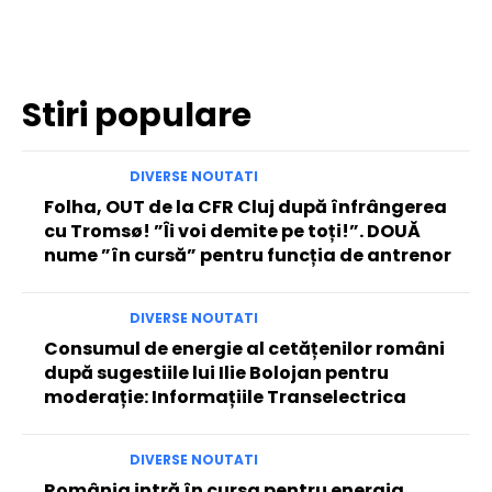
Facebook
Twitter
Pinterest
WhatsApp
Stiri populare
DIVERSE NOUTATI
Folha, OUT de la CFR Cluj după înfrângerea
cu Tromsø! ”Îi voi demite pe toți!”. DOUĂ
nume ”în cursă” pentru funcția de antrenor
DIVERSE NOUTATI
Consumul de energie al cetățenilor români
după sugestiile lui Ilie Bolojan pentru
moderație: Informațiile Transelectrica
DIVERSE NOUTATI
România intră în cursa pentru energia