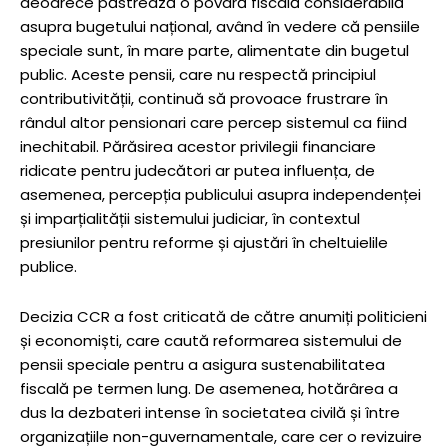
deoarece păstrează o povară fiscală considerabilă
asupra bugetului național, având în vedere că pensiile
speciale sunt, în mare parte, alimentate din bugetul
public. Aceste pensii, care nu respectă principiul
contributivității, continuă să provoace frustrare în
rândul altor pensionari care percep sistemul ca fiind
inechitabil. Părăsirea acestor privilegii financiare
ridicate pentru judecători ar putea influența, de
asemenea, percepția publicului asupra independenței
și imparțialității sistemului judiciar, în contextul
presiunilor pentru reforme și ajustări în cheltuielile
publice.
Decizia CCR a fost criticată de către anumiți politicieni
și economiști, care caută reformarea sistemului de
pensii speciale pentru a asigura sustenabilitatea
fiscală pe termen lung. De asemenea, hotărârea a
dus la dezbateri intense în societatea civilă și între
organizațiile non-guvernamentale, care cer o revizuire