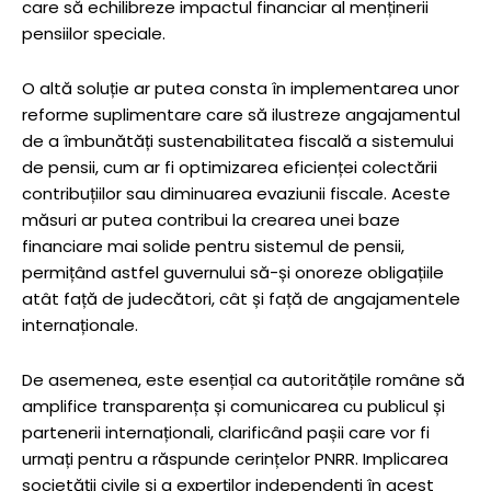
care să echilibreze impactul financiar al menținerii
pensiilor speciale.
O altă soluție ar putea consta în implementarea unor
reforme suplimentare care să ilustreze angajamentul
de a îmbunătăți sustenabilitatea fiscală a sistemului
de pensii, cum ar fi optimizarea eficienței colectării
contribuțiilor sau diminuarea evaziunii fiscale. Aceste
măsuri ar putea contribui la crearea unei baze
financiare mai solide pentru sistemul de pensii,
permițând astfel guvernului să-și onoreze obligațiile
atât față de judecători, cât și față de angajamentele
internaționale.
De asemenea, este esențial ca autoritățile române să
amplifice transparența și comunicarea cu publicul și
partenerii internaționali, clarificând pașii care vor fi
urmați pentru a răspunde cerințelor PNRR. Implicarea
societății civile și a experților independenți în acest