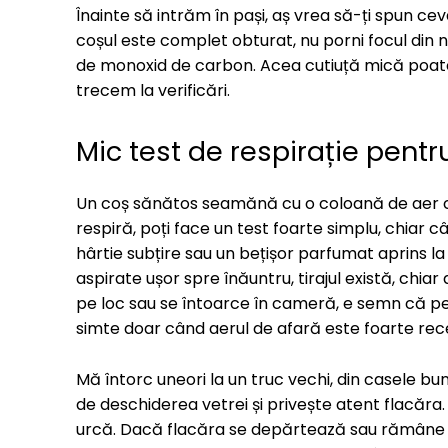
Înainte să intrăm în pași, aș vrea să-ți spun c
coșul este complet obturat, nu porni focul din no
de monoxid de carbon. Acea cutiuță mică poate f
trecem la verificări.
Mic test de respirație pent
Un coș sănătos seamănă cu o coloană de aer ca
respiră, poți face un test foarte simplu, chiar câ
hârtie subțire sau un bețișor parfumat aprins l
aspirate ușor spre înăuntru, tirajul există, chi
pe loc sau se întoarce în cameră, e semn că pe 
simte doar când aerul de afară este foarte rece 
Mă întorc uneori la un truc vechi, din casele bu
de deschiderea vetrei și privește atent flacăra
urcă. Dacă flacăra se depărtează sau rămâne în