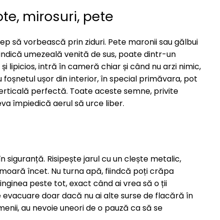
e, mirosuri, pete
ep să vorbească prin ziduri. Pete maronii sau gălbui
, indică umezeală venită de sus, poate dintr-un
 lipicios, intră în cameră chiar și când nu arzi nimic,
u foșnetul ușor din interior, în special primăvara, pot
verticală perfectă. Toate aceste semne, privite
a împiedică aerul să urce liber.
în siguranță. Risipește jarul cu un clește metalic,
 moară încet. Nu turna apă, fiindcă poți crăpa
ninginea peste tot, exact când ai vrea să o ții
 evacuare doar dacă nu ai alte surse de flacără în
enii, au nevoie uneori de o pauză ca să se