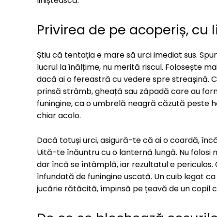
liniștească.
Privirea de pe acoperiș, cu 
Știu că tentația e mare să urci imediat sus. Spu
lucrul la înălțime, nu merită riscul. Folosește m
dacă ai o fereastră cu vedere spre streașină. Ca
prinsă strâmb, gheață sau zăpadă care au forma
funingine, ca o umbrelă neagră căzută peste horn
chiar acolo.
Dacă totuși urci, asigură-te că ai o coardă, înc
Uită-te înăuntru cu o lanternă lungă. Nu folosi 
dar încă se întâmplă, iar rezultatul e periculos. 
înfundată de funingine uscată. Un cuib legat c
jucărie rătăcită, împinsă pe țeavă de un copil c