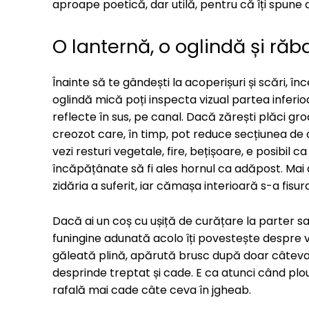
aproape poetică, dar utilă, pentru că îți spune 
O lanternă, o oglindă și răb
Înainte să te gândești la acoperișuri și scări, î
oglindă mică poți inspecta vizual partea inferio
reflecte în sus, pe canal. Dacă zărești plăci gr
creozot care, în timp, pot reduce secțiunea de
vezi resturi vegetale, fire, bețișoare, e posibil
încăpățânate să fi ales hornul ca adăpost. Ma
zidăria a suferit, iar cămașa interioară s-a fisura
Dacă ai un coș cu ușiță de curățare la parter sa
funingine adunată acolo îți povestește despre v
găleată plină, apărută brusc după doar câteva f
desprinde treptat și cade. E ca atunci când plo
rafală mai cade câte ceva în jgheab.