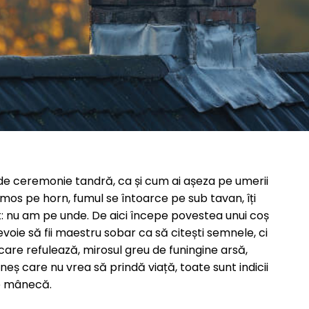
oi de ceremonie tandră, ca și cum ai așeza pe umerii
frumos pe horn, fumul se întoarce pe sub tavan, îți
rit: nu am pe unde. De aici începe povestea unui coș
voie să fii maestru sobar ca să citești semnele, ci
care refulează, mirosul greu de funingine arsă,
eneș care nu vrea să prindă viață, toate sunt indicii
de mânecă.