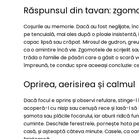
Răspunsul din tavan: zgomot
Coșurile au memorie. Dacă au fost neglijate, înc
pe tencuială, mai ales după o ploaie insistentă
capac lipsă sau crăpat. Mirosul de gudron, greu și
ca o amintire încă vie. Zgomotele de scrijelit sa
trăda o familie de păsări care a găsit o scară 
împreună, te conduc spre aceeași concluzie: cev
Oprirea, aerisirea și calmul
Dacă focul e aprins și observi refulare, stinge-l 
acoperă-l cu nisip sau cenușă rece și lasă-l să
șamota sau plăcile focarului, iar aburii ridică fu
cuminte. Deschide ferestrele, pornește hota pe
casă, și așteaptă câteva minute. Casele, ca oam