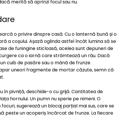
dacă merită să aprinzi focul sau nu.
dare
ncearcă o privire dinspre casă. Cu o lanternă bună și o
ară a coșului. Așază oglinda astfel încât lumina să se
oase de funingine sticloasă, acelea sunt depuneri de
 curgere ca o iarnă care strâmtează un râu. Dacă
 ca un cuib de pasăre sau o mână de frunze
i apar uneori fragmente de mortar căzute, semn că
t.
u în pivniță, deschide-o cu grijă. Cantitatea de
iața hornului. Un pumn nu sperie pe nimeni. O
ocuri, sugerează un blocaj parțial mai sus, care se
uă peste un acoperiș încărcat de frunze. La fiecare