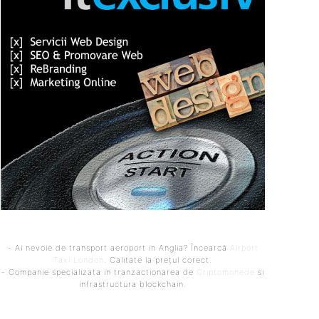
- Ai nevoie de transport aeroport in Anglia? Încearcă
Airport
Taxi London
. Calitate la prețul corect.
- Companie specializata in tranzactionarea de
Criptomonede
si
infrastructura blockchain.