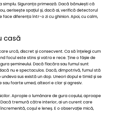
eva simplu. Siguranța primează. Dacă bănuiești că
u, aerisește spațiul și, dacă ai, verifică detectorul
ace diferența într-o zi cu ghinion. Apoi, cu calm,
ru casă
re urcă, discret și consecvent. Ca să înțelegi cum
nd focul este stins și vatra e rece. Ține o fâșie de
a gura șemineului. Dacă flacăra sau fumul sunt
ar dacă nu e spectaculos. Dacă, dimpotrivă, fumul stă
undeva sus există un dop. Uneori dopul e timid și se
sau foarte umed, alteori e clar și agresiv.
nicilor. Apropie o lumânare de gura coșului, aproape
. Dacă tremură către interior, ai un curent care
cremenită, coșul e leneș. E o observație mică,