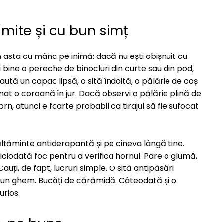
limite și cu bun simț
n asta cu mâna pe inimă: dacă nu ești obișnuit cu
ai bine o pereche de binocluri din curte sau din pod,
ută un capac lipsă, o sită îndoită, o pălărie de coș
t o coroană în jur. Dacă observi o pălărie plină de
, atunci e foarte probabil ca tirajul să fie sufocat
ălțăminte antiderapantă și pe cineva lângă tine.
niciodată foc pentru a verifica hornul. Pare o glumă,
Cauți, de fapt, lucruri simple. O sită antipăsări
a un ghem. Bucăți de cărămidă. Câteodată și o
urios.