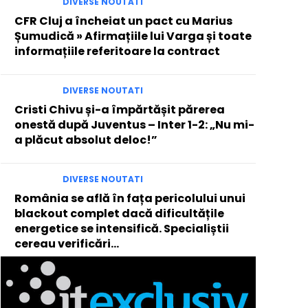
DIVERSE NOUTATI
CFR Cluj a încheiat un pact cu Marius
Șumudică » Afirmațiile lui Varga și toate
informațiile referitoare la contract
DIVERSE NOUTATI
Cristi Chivu și-a împărtășit părerea
onestă după Juventus – Inter 1-2: „Nu mi-
a plăcut absolut deloc!”
DIVERSE NOUTATI
România se află în fața pericolului unui
blackout complet dacă dificultățile
energetice se intensifică. Specialiștii
cereau verificări…