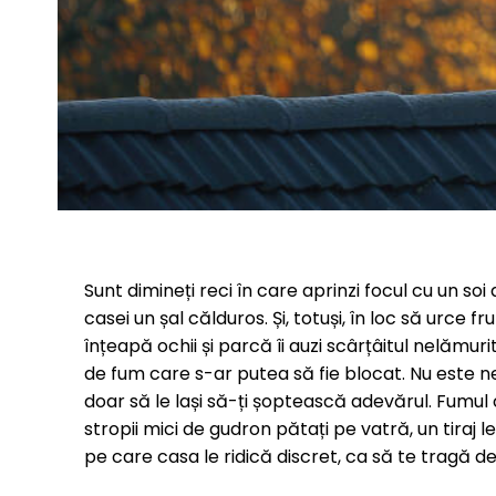
Sunt dimineți reci în care aprinzi focul cu un s
casei un șal călduros. Și, totuși, în loc să urce 
înțeapă ochii și parcă îi auzi scârțâitul nelămu
de fum care s-ar putea să fie blocat. Nu este ne
doar să le lași să-ți șoptească adevărul. Fumul 
stropii mici de gudron pătați pe vatră, un tiraj l
pe care casa le ridică discret, ca să te tragă 