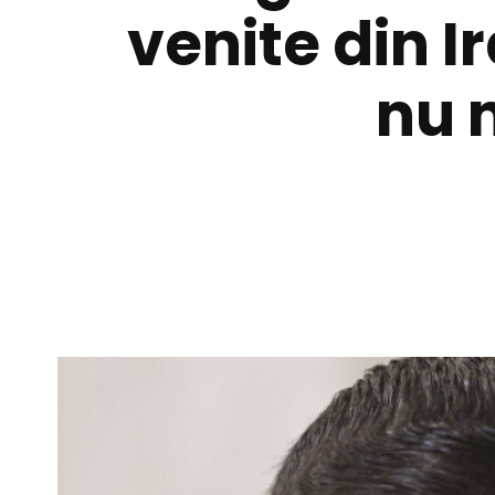
venite din I
nu 