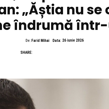
ran: „Ăștia nu s
ne îndrumă într
De:
Farid Mihai
Data:
26 iunie 2026
SHARE: