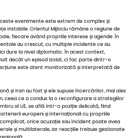
 aceste evenimente este extrem de complex și
nțe instabile. Orientul Mijlociu rămâne o regiune de
ale, fiecare având propriile interese și agende. În
cidentale au crescut, cu multiple incidente ce au
ci dure la nivel diplomatic. În acest context,
ult decât un episod izolat, ci fac parte dintr-o
acțiune este atent monitorizată și interpretată de
nă și Iran au fost și ele supuse încercărilor, mai ales
, ceea ce a condus la o reconfigurare a strategiilor
ru al UE, se află într-o poziție delicată, fiind
tenerii europeni și internaționali cu propriile
aj complicat, orice acuzație sau incident poate avea
erale și multilaterale, iar reacțiile trebuie gestionate
regională.