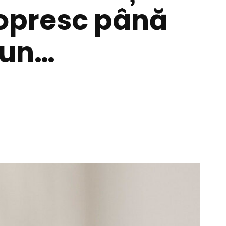
e opresc până
-un…