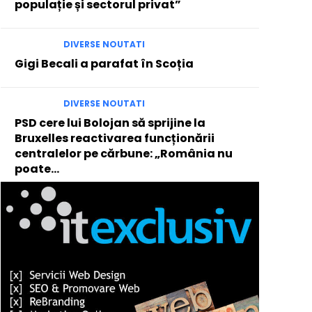
populație și sectorul privat”
DIVERSE NOUTATI
Gigi Becali a parafat în Scoția
DIVERSE NOUTATI
PSD cere lui Bolojan să sprijine la
Bruxelles reactivarea funcționării
centralelor pe cărbune: „România nu
poate…