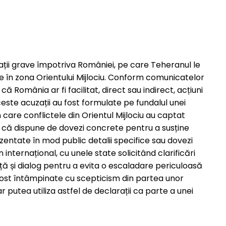
rmații grave împotriva României, pe care Teheranul le
re în zona Orientului Mijlociu. Conform comunicatelor
că România ar fi facilitat, direct sau indirect, acțiuni
ceste acuzații au fost formulate pe fundalul unei
n care conflictele din Orientul Mijlociu au captat
ne că dispune de dovezi concrete pentru a susține
zentate în mod public detalii specifice sau dovezi
an internațional, cu unele state solicitând clarificări
ță și dialog pentru a evita o escaladare periculoasă
fost întâmpinate cu scepticism din partea unor
ar putea utiliza astfel de declarații ca parte a unei