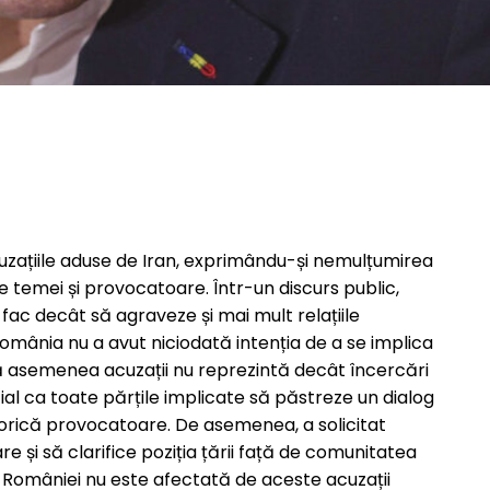
cuzațiile aduse de Iran, exprimându-și nemulțumirea
de temei și provocatoare. Într-un discurs public,
 fac decât să agraveze și mai mult relațiile
ă România nu a avut niciodată intenția de a se implica
 că asemenea acuzații nu reprezintă decât încercări
ial ca toate părțile implicate să păstreze un dialog
etorică provocatoare. De asemenea, a solicitat
 și să clarifice poziția țării față de comunitatea
a României nu este afectată de aceste acuzații