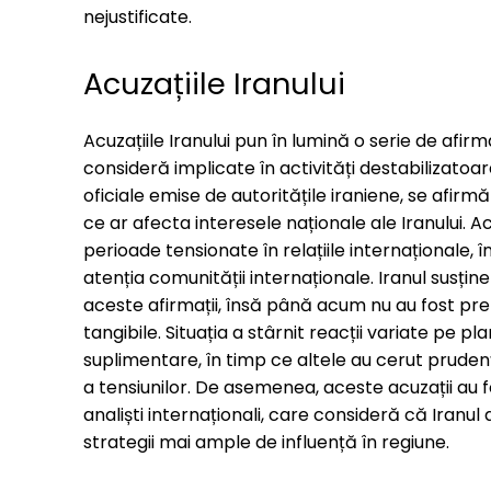
nejustificate.
Acuzațiile Iranului
Acuzațiile Iranului pun în lumină o serie de afi
consideră implicate în activități destabilizatoa
oficiale emise de autoritățile iraniene, se afirmă 
ce ar afecta interesele naționale ale Iranului. A
perioade tensionate în relațiile internaționale, î
atenția comunității internaționale. Iranul susți
aceste afirmații, însă până acum nu au fost pre
tangibile. Situația a stârnit reacții variate pe pl
suplimentare, în timp ce altele au cerut pruden
a tensiunilor. De asemenea, aceste acuzații au 
analiști internaționali, care consideră că Iranul 
strategii mai ample de influență în regiune.