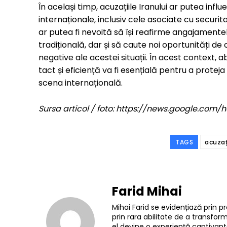
În același timp, acuzațiile Iranului ar putea inf
internaționale, inclusiv cele asociate cu secur
ar putea fi nevoită să își reafirme angajamente
tradițională, dar și să caute noi oportunități 
negative ale acestei situații. În acest context, 
tact și eficiență va fi esențială pentru a protej
scena internațională.
Sursa articol / foto: https://news.google.c
TAGS
acuzaț
Farid Mihai
Mihai Farid se evidențiază prin pr
prin rara abilitate de a transfo
el devine o experiență captivantă