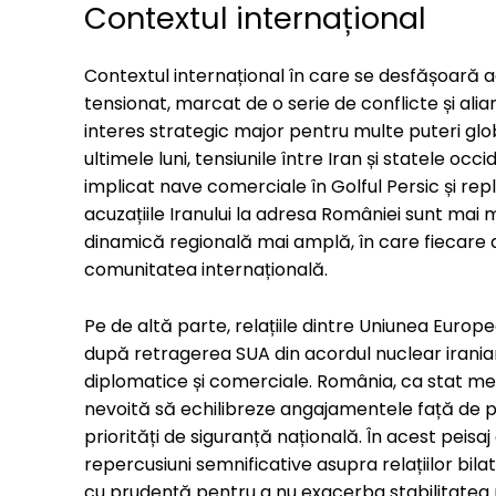
Contextul internațional
Contextul internațional în care se desfășoară
tensionat, marcat de o serie de conflicte și alia
interes strategic major pentru multe puteri glob
ultimele luni, tensiunile între Iran și statele oc
implicat nave comerciale în Golful Persic și repli
acuzațiile Iranului la adresa României sunt mai m
dinamică regională mai amplă, în care fiecare 
comunitatea internațională.
Pe de altă parte, relațiile dintre Uniunea Europea
după retragerea SUA din acordul nuclear iranian
diplomatice și comerciale. România, ca stat memb
nevoită să echilibreze angajamentele față de par
priorități de siguranță națională. În acest peis
repercusiuni semnificative asupra relațiilor bilat
cu prudență pentru a nu exacerba stabilitatea 