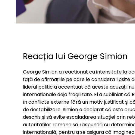
Reacția lui George Simion
George Simion a reacționat cu intensitate la a
față de afirmațiile pe care le consideră lipsite 
liderul politic a accentuat că aceste acuzații nu
internaționale deja fragilizate. El a subliniat c
în conflicte externe fără un motiv justificat și
de destabilizare. Simion a declarat că este cruc
deschis și să evite escaladarea situației prin r
autorităților române să răspundă cu determinare
internațională, pentru a se asigura că imagine