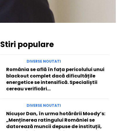
Stiri populare
DIVERSE NOUTATI
România se află în fața pericolului unui
blackout complet dacă dificultățile
energetice se intensifică. Specialiștii
cereau verificări…
DIVERSE NOUTATI
Nicușor Dan, în urma hotărârii Moody’s:
„Menținerea ratingului României se
datorează muncii depuse de instituții,