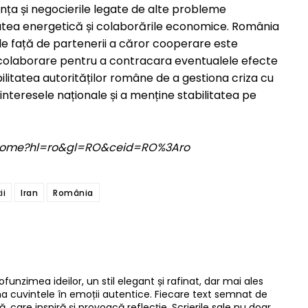
luența și negocierile legate de alte probleme
itatea energetică și colaborările economice. România
le față de partenerii a căror cooperare este
de colaborare pentru a contracara eventualele efecte
abilitatea autorităților române de a gestiona criza cu
a interesele naționale și a menține stabilitatea pe
om/home?hl=ro&gl=RO&ceid=RO%3Aro
ii
Iran
România
ofunzimea ideilor, un stil elegant și rafinat, dar mai ales
rma cuvintele în emoții autentice. Fiecare text semnat de
, care inspiră și provoacă reflecție. Scrierile sale nu doar