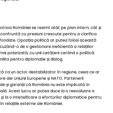
potriva României se resimt atât pe plan intern, cât și
e confruntă cu presiuni crescute pentru a clarifica
efondate. Opoziția politică ar putea folosi această
acuzând-o de o gestionare ineficientă a relațiilor
mai polarizată, cu unii cetățeni cerând o politică
ilita pentru diplomație și dialog.
tă ca un actor destabilizator în regiune, ceea ce ar
bre ale Uniunii Europene și NATO. Partenerii
onale și garanții că România nu este implicată în
nală. Acest lucru ar putea duce la o reevaluare a
și la o intensificare a eforturilor diplomatice pentru
în relațiile externe ale României.