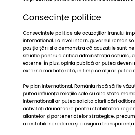
Consecințe politice
Consecințele politice ale acuzațiilor Iranului îm
internațional. La nivel intern, guvernul român s
poziția țării și a demonstra că acuzațiile sunt n
situație pentru a critica administrația actuală, 
externe. În plus, opinia publică ar putea deveni 
externă mai hotărâtă, în timp ce alții ar putea m
Pe plan internațional, România riscă să fie văzu
putea influența relațiile sale cu alte state mem
internaționali ar putea solicita clarificări adiți
activități dăunătoare pentru stabilitatea regio
alianțelor și parteneriatelor strategice, precum 
a restabili încrederea și a asigura transparența 