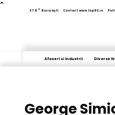
C
37.8
București
Contact www.top90.ro
Poli
Afaceri si Industrii
Diverse N
George Simio