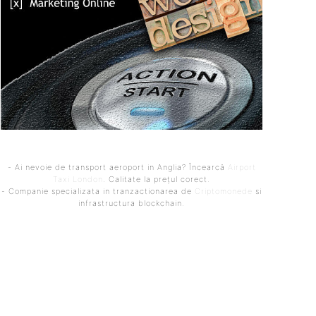
- Ai nevoie de transport aeroport in Anglia? Încearcă
Airport
Taxi London
. Calitate la prețul corect.
- Companie specializata in tranzactionarea de
Criptomonede
si
infrastructura blockchain.