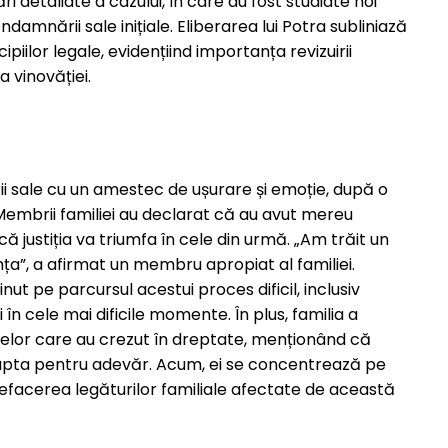
i detaliate a cazului, în care au fost studiate noi
damnării sale inițiale. Eliberarea lui Potra subliniază
ipiilor legale, evidențiind importanța revizuirii
a vinovăției.
ării sale cu un amestec de ușurare și emoție, după o
 Membrii familiei au declarat că au avut mereu
că justiția va triumfa în cele din urmă. „Am trăit un
a”, a afirmat un membru apropiat al familiei.
nut pe parcursul acestui proces dificil, inclusiv
i în cele mai dificile momente. În plus, familia a
l celor care au crezut în dreptate, menționând că
 lupta pentru adevăr. Acum, ei se concentrează pe
e refacerea legăturilor familiale afectate de această