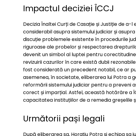
Impactul deciziei ÎCCJ
Decizia Înaltei Curți de Casație și Justiție de a-
considerabil asupra sistemului judiciar și asupra
discuție problemele existente în procedurile jud
riguroase ale probelor și respectarea drepturilo
devenit un simbol al luptei pentru corectitudine
revizuirii cazurilor în care există dubii rezonabile
fost considerată un precedent notabil, ce ar put
asemenea, în societate, eliberarea lui Potra a
reformării sistemului judiciar pentru a preveni as
corect și imparțial. Astfel, această hotărâre a ÎC
capacitatea instituțiilor de a remedia greșelile ș
Următorii pași legali
După eliberarea sa, Horațiu Potra și echipa sa ju