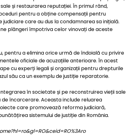
ale și restaurarea reputației. În primul rând,
roceduri pentru a obține compensații pentru
 judiciare care au dus la condamnarea sa inițială.
e plângeri împotriva celor vinovați de aceste
u, pentru a elimina orice urmă de îndoială cu privire
entele oficiale de acuzațiile anterioare. În acest
 cu experți legali și organizații pentru drepturile
cazul său ca un exemplu de justiție reparatorie.
ntegrarea în societate și pe reconstruirea vieții sale
a de încarcerare. Aceasta include reluarea
 proiecte care promovează reforma judiciară,
bunătățirea sistemului de justiție din România.
om/home?hl=ro&gl=RO&ceid=RO%3Aro