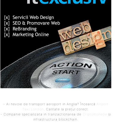
- Ai nevoie de transport aeroport in Anglia? Încearcă
Airport
Taxi London
. Calitate la prețul corect.
- Companie specializata in tranzactionarea de
Criptomonede
si
infrastructura blockchain.