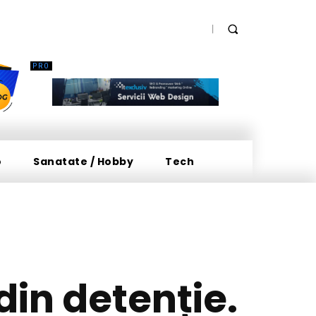
o
Sanatate / Hobby
Tech
din detenție.