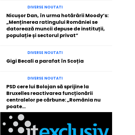
DIVERSE NOUTATI
Nicușor Dan, în urma hotărârii Moody’s:
„Menținerea ratingului României se
datorează muncii depuse de instituții,
populație și sectorul privat”
DIVERSE NOUTATI
Gigi Becali a parafat în Scoția
DIVERSE NOUTATI
PSD cere lui Bolojan să sprijine la
Bruxelles reactivarea funcționării
centralelor pe cărbune: „România nu
poate…