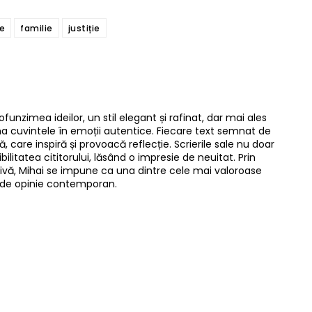
re
familie
justiție
ofunzimea ideilor, un stil elegant și rafinat, dar mai ales
rma cuvintele în emoții autentice. Fiecare text semnat de
, care inspiră și provoacă reflecție. Scrierile sale nu doar
bilitatea cititorului, lăsând o impresie de neuitat. Prin
resivă, Mihai se impune ca una dintre cele mai valoroase
lui de opinie contemporan.
Twitter
Pinterest
WhatsApp