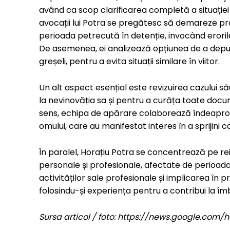
având ca scop clarificarea completă a situației s
avocații lui Potra se pregătesc să demareze p
perioada petrecută în detenție, invocând erorile
De asemenea, ei analizează opțiunea de a depun
greșeli, pentru a evita situații similare în viitor.
Un alt aspect esențial este revizuirea cazului să
la nevinovăția sa și pentru a curăța toate docum
sens, echipa de apărare colaborează îndeaproape
omului, care au manifestat interes în a sprijini 
În paralel, Horațiu Potra se concentrează pe rei
personale și profesionale, afectate de perioad
activităților sale profesionale și implicarea în
folosindu-și experiența pentru a contribui la îm
Sursa articol / foto: https://news.google.c