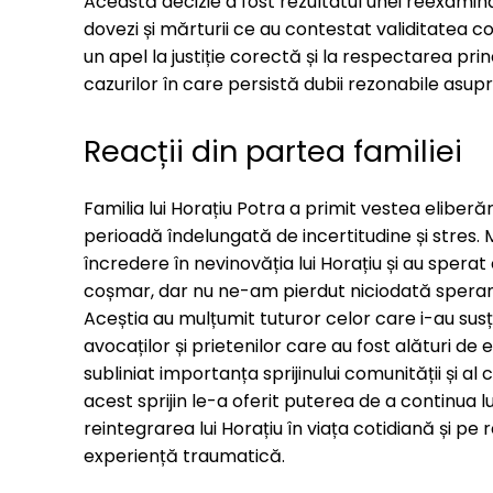
Această decizie a fost rezultatul unei reexaminăr
dovezi și mărturii ce au contestat validitatea con
un apel la justiție corectă și la respectarea princ
cazurilor în care persistă dubii rezonabile asupr
Reacții din partea familiei
Familia lui Horațiu Potra a primit vestea eliber
perioadă îndelungată de incertitudine și stres.
încredere în nevinovăția lui Horațiu și au sperat 
coșmar, dar nu ne-am pierdut niciodată speranț
Aceștia au mulțumit tuturor celor care i-au susți
avocaților și prietenilor care au fost alături de e
subliniat importanța sprijinului comunității și a
acest sprijin le-a oferit puterea de a continua
reintegrarea lui Horațiu în viața cotidiană și p
experiență traumatică.