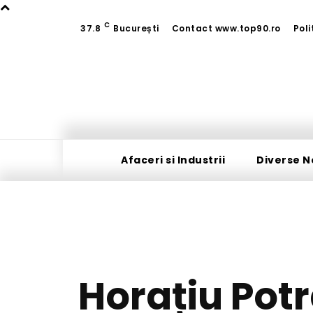
C
37.8
București
Contact www.top90.ro
Poli
Afaceri si Industrii
Diverse N
Horațiu Potr