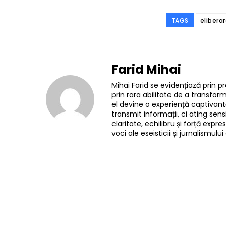
TAGS
elibera
Farid Mihai
Mihai Farid se evidențiază prin pr
prin rara abilitate de a transfo
el devine o experiență captivantă
transmit informații, ci ating sensi
claritate, echilibru și forță exp
voci ale eseisticii și jurnalismu
Facebook
Acțiune