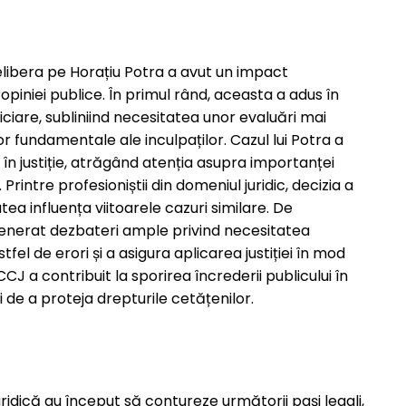
l elibera pe Horațiu Potra a avut un impact
 opiniei publice. În primul rând, aceasta a adus în
iciare, subliniind necesitatea unor evaluări mai
r fundamentale ale inculpaților. Cazul lui Potra a
 în justiție, atrăgând atenția asupra importanței
. Printre profesioniștii din domeniul juridic, decizia a
ea influența viitoarele cazuri similare. De
 generat dezbateri ample privind necesitatea
tfel de erori și a asigura aplicarea justiției în mod
CJ a contribuit la sporirea încrederii publicului în
i de a proteja drepturile cetățenilor.
ridică au început să contureze următorii pași legali,