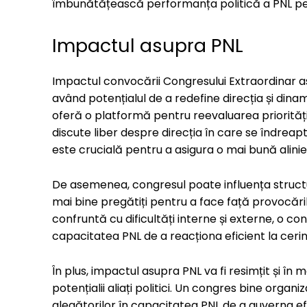
îmbunătățească performanța politică a PNL pe
Impactul asupra PNL
Impactul convocării Congresului Extraordinar asu
având potențialul de a redefine direcția și dinam
oferă o platformă pentru reevaluarea prioritățil
discute liber despre direcția în care se îndreap
este crucială pentru a asigura o mai bună aliniere
De asemenea, congresul poate influența struct
mai bine pregătiți pentru a face față provocări
confruntă cu dificultăți interne și externe, o c
capacitatea PNL de a reacționa eficient la cerinț
În plus, impactul asupra PNL va fi resimțit și în 
potențialii aliați politici. Un congres bine organ
alegătorilor în capacitatea PNL de a guverna e