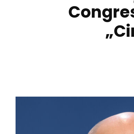
Congres
„Ci