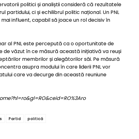
rvatorii politici și analiștii consideră că rezultatele
 partidului, ci și echilibrul politic național. Un PNL
mai influent, capabil să joace un rol decisiv în
nar al PNL este percepută ca o oportunitate de
âne de văzut în ce măsură această inițiativă va reuși
ptărilor membrilor și alegătorilor săi. Pe măsură
ncentra asupra modului în care liderii PNL vor
atului care va decurge din această reuniune
om/home?hl=ro&gl=RO&ceid=RO%3Aro
s
Partid
politică