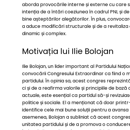
aborda provocările interne și externe cu care s
intenția de a întări coeziunea în cadrul PNL și 
bine așteptărilor alegătorilor. În plus, convoc
a aduce modificări structurale și de a revitaliza
dinamic și complex.
Motivația lui Ilie Bolojan
Ilie Bolojan, un lider important al Partidului Naț
convocării Congresului Extraordinar ca fiind o mă
partidului. În opinia sa, acest congres reprezint
ci și de a reafirma valorile și principiile de baz
actuale, este esențial ca partidul să-și revizuia
politice și sociale. El a menționat că doar print
identifice cele mai bune soluții pentru a avansa
asemenea, Bolojan a subliniat că acest congres 
unitatea partidului și de a promova o conduce