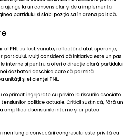
 a ajunge la un consens clar și de a implementa
a partidului și slăbi poziția sa în arena politică.
re
 al PNL au fost variate, reflectând atât speranțe,
r partidului. Mulți consideră că inițiativa este un pas
interne și pentru a oferi o direcție clară partidului.
ța unei dezbateri deschise care să permită
 unității și eficienței PNL.
 exprimat îngrijorate cu privire la riscurile asociate
ensiunilor politice actuale. Criticii susțin că, fără un
a amplifica disensiunile interne și ar putea
ermen lung a convocării congresului este privită cu