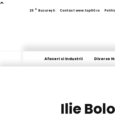
C
25
București
Contact www.top90.ro
Polit
Afaceri si Industrii
Diverse N
Ilie Bol