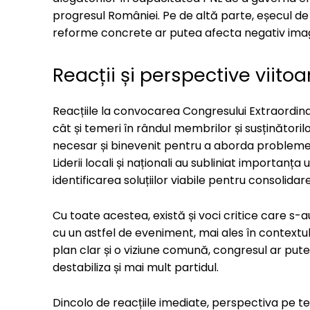
progresul României. Pe de altă parte, eșecul de
reforme concrete ar putea afecta negativ imagine
Reacții și perspective viitoa
Reacțiile la convocarea Congresului Extraordinar
cât și temeri în rândul membrilor și susținătorilo
necesar și binevenit pentru a aborda problemele 
Liderii locali și naționali au subliniat importan
identificarea soluțiilor viabile pentru consolidarea
Cu toate acestea, există și voci critice care s-au
cu un astfel de eveniment, mai ales în contextul t
plan clar și o viziune comună, congresul ar pute
destabiliza și mai mult partidul.
Dincolo de reacțiile imediate, perspectiva pe t