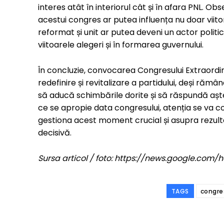
interes atât în interiorul cât și în afara PNL. Obse
acestui congres ar putea influența nu doar viitorul
reformat și unit ar putea deveni un actor politic 
viitoarele alegeri și în formarea guvernului.
În concluzie, convocarea Congresului Extraordi
redefinire și revitalizare a partidului, deși răm
să aducă schimbările dorite și să răspundă aște
ce se apropie data congresului, atenția se va co
gestiona acest moment crucial și asupra rezult
decisivă.
Sursa articol / foto: https://news.google.c
TAGS
congre