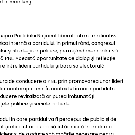
 termen lung.
pra Partidului Național Liberal este semnificativ,
ica internă a partidului. În primul rând, congresul
or și strategiilor politice, permițând membrilor să
tă PNL. Această oportunitate de dialog și reflecție
 între liderii partidului și baza sa electorală.
ura de conducere a PNL, prin promovarea unor lideri
lor contemporane. În contextul în care partidul se
onducere revitalizată ar putea îmbunătăți
ele politice și sociale actuale.
modul în care partidul va fi perceput de public și de
izat și eficient ar putea să întărească încrederea
ficient și de a aduce schimbările necesare pentru