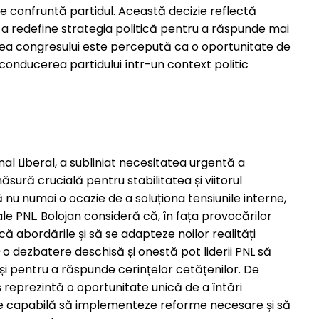
e confruntă partidul. Această decizie reflectă
de a redefine strategia politică pentru a răspunde mai
area congresului este percepută ca o oportunitate de
 conducerea partidului într-un context politic
ional Liberal, a subliniat necesitatea urgentă a
sură crucială pentru stabilitatea și viitorul
ă nu numai o ocazie de a soluționa tensiunile interne,
ă ale PNL. Bolojan consideră că, în fața provocărilor
scă abordările și să se adapteze noilor realități
r-o dezbatere deschisă și onestă pot liderii PNL să
 și pentru a răspunde cerințelor cetățenilor. De
reprezintă o oportunitate unică de a întări
re capabilă să implementeze reforme necesare și să