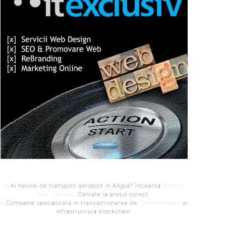
- Ai nevoie de transport aeroport in Anglia? Încearcă
Airport
Taxi London
. Calitate la prețul corect.
- Companie specializata in tranzactionarea de
Criptomonede
si
infrastructura blockchain.