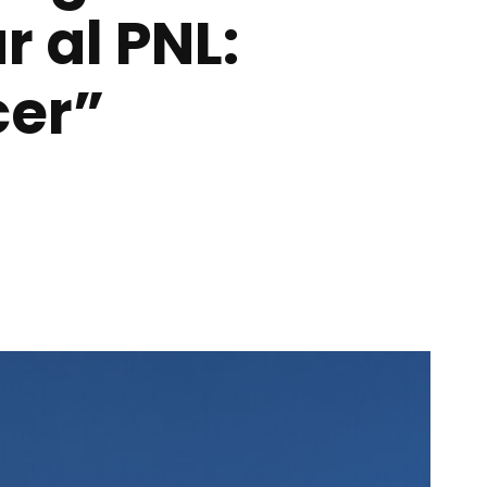
 al PNL:
cer”