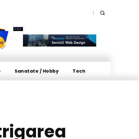
o
Sanatate / Hobby
Tech
strigarea