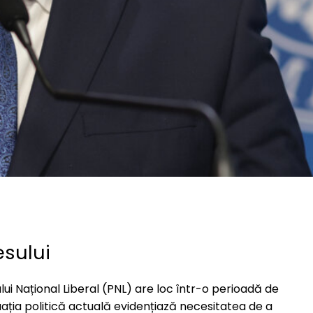
esului
ui Național Liberal (PNL) are loc într-o perioadă de
tuația politică actuală evidențiază necesitatea de a