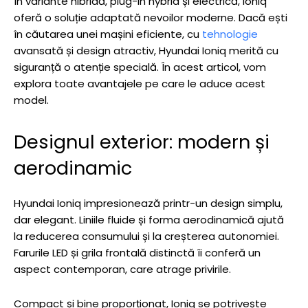
în variante hibridă, plug-in hybrid și electrică, Ioniq
oferă o soluție adaptată nevoilor moderne. Dacă ești
în căutarea unei mașini eficiente, cu
tehnologie
avansată și design atractiv, Hyundai Ioniq merită cu
siguranță o atenție specială. În acest articol, vom
explora toate avantajele pe care le aduce acest
model.
Designul exterior: modern și
aerodinamic
Hyundai Ioniq impresionează printr-un design simplu,
dar elegant. Liniile fluide și forma aerodinamică ajută
la reducerea consumului și la creșterea autonomiei.
Farurile LED și grila frontală distinctă îi conferă un
aspect contemporan, care atrage privirile.
Compact și bine proporționat, Ioniq se potrivește