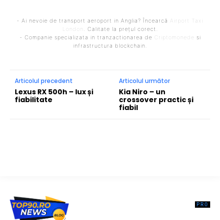
- Ai nevoie de transport aeroport in Anglia? Încearcă
Airport Taxi
London
. Calitate la prețul corect.
- Companie specializata in tranzactionarea de
Criptomonede
si
infrastructura blockchain.
Articolul precedent
Articolul următor
Lexus RX 500h – lux și
Kia Niro – un
fiabilitate
crossover practic și
fiabil