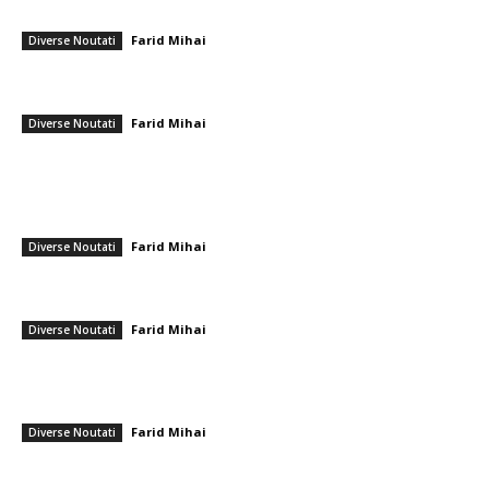
angajeze în „dosarul de nepotism”?
Farid Mihai
-
10 iunie 2026
Diverse Noutati
O miză superioară față de capitularea Ucrainei: Cristian Diaconescu –
Kievul caută discuții, însă Putin are o agendă diferită. „Este un dictat”
Farid Mihai
-
29 noiembrie 2025
Diverse Noutati
━ Ultimele stiri
Cristi Chivu și-a împărtășit părerea onestă după Juventus – Inter 1-2:
„Nu mi-a plăcut absolut deloc!”
Farid Mihai
-
8 august 2026
Diverse Noutati
România se află în fața pericolului unui blackout complet dacă
dificultățile energetice se intensifică. Specialiștii cereau verificări…
Farid Mihai
-
8 august 2026
Diverse Noutati
Nicușor Dan, în urma hotărârii Moody’s: „Menținerea ratingului
României se datorează muncii depuse de instituții, populație și
sectorul privat”
Farid Mihai
-
7 august 2026
Diverse Noutati
━ Toate categoriile