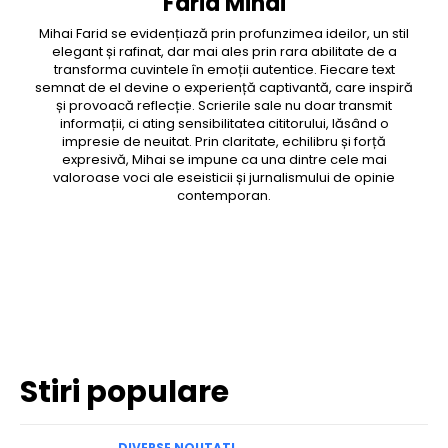
Farid Mihai
Mihai Farid se evidențiază prin profunzimea ideilor, un stil
elegant și rafinat, dar mai ales prin rara abilitate de a
transforma cuvintele în emoții autentice. Fiecare text
semnat de el devine o experiență captivantă, care inspiră
și provoacă reflecție. Scrierile sale nu doar transmit
informații, ci ating sensibilitatea cititorului, lăsând o
impresie de neuitat. Prin claritate, echilibru și forță
expresivă, Mihai se impune ca una dintre cele mai
valoroase voci ale eseisticii și jurnalismului de opinie
contemporan.
Facebook
Twitter
Pinterest
WhatsApp
Stiri populare
DIVERSE NOUTATI