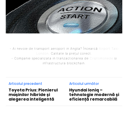
- Ai nevoie de transport aeroport in Anglia? Încearcă
Airport Taxi
London
. Calitate la prețul corect.
- Companie specializata in tranzactionarea de
Criptomonede
si
infrastructura blockchain.
Articolul precedent
Articolul următor
Toyota Prius: Pionierul
Hyundai Ioniq –
mașinilor hibride și
tehnologie modernă și
alegerea inteligentă
eficiență remarcabilă