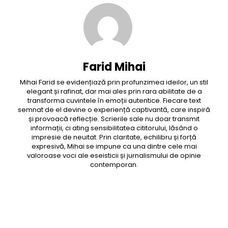
Farid Mihai
Mihai Farid se evidențiază prin profunzimea ideilor, un stil
elegant și rafinat, dar mai ales prin rara abilitate de a
transforma cuvintele în emoții autentice. Fiecare text
semnat de el devine o experiență captivantă, care inspiră
și provoacă reflecție. Scrierile sale nu doar transmit
informații, ci ating sensibilitatea cititorului, lăsând o
impresie de neuitat. Prin claritate, echilibru și forță
expresivă, Mihai se impune ca una dintre cele mai
valoroase voci ale eseisticii și jurnalismului de opinie
contemporan.
Facebook
Twitter
Pinterest
WhatsApp