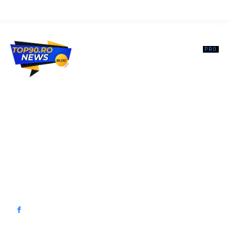
Top90.ro un site de știri / blog de noutăți, dedicat diseminării de
informații și actualități. Acesta oferă articole, reportaje și analize pe
teme diverse, de la evenimente curente la subiecte specifice de
interes. Este un spațiu digital pentru informare și educație.
Contactati-ne oricand la adresa: contact@top90.ro
Contact www.top90.ro
Politica de cookies (GDPR)
Politică de confidențialitate