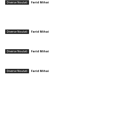
Farid Mihai
-
10 iulie 2026
Diverse Noutati
━ Ultimele stiri
Farul – Csikszereda 3-2: ”Marinarii” câștigă la Ovidiu într-un meci
captivant împotriva ciucanilor
Farid Mihai
-
8 august 2026
Diverse Noutati
CFR Cluj a încheiat un pact cu Marius Șumudică » Afirmațiile lui Varga și
toate informațiile referitoare la contract
Farid Mihai
-
8 august 2026
Diverse Noutati
Cristi Chivu și-a împărtășit părerea onestă după Juventus – Inter 1-2:
„Nu mi-a plăcut absolut deloc!”
Farid Mihai
-
8 august 2026
Diverse Noutati
━ Toate categoriile
Afaceri si Industrii
Arta si istorie
Auto
Beauty