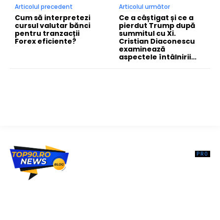
Articolul precedent
Articolul următor
Cum să interpretezi
Ce a câștigat și ce a
cursul valutar bănci
pierdut Trump după
pentru tranzacții
summitul cu Xi.
Forex eficiente?
Cristian Diaconescu
examinează
aspectele întâlnirii…
Top90.ro un site de știri / blog de noutăți, dedicat diseminării de
informații și actualități. Acesta oferă articole, reportaje și analize pe
teme diverse, de la evenimente curente la subiecte specifice de
interes. Este un spațiu digital pentru informare și educație.