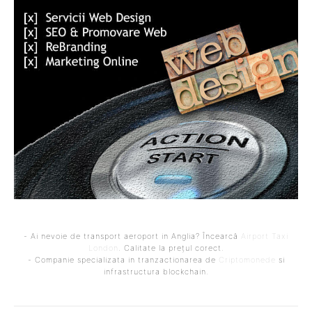
- Ai nevoie de transport aeroport in Anglia? Încearcă
Airport Taxi
London
. Calitate la prețul corect.
- Companie specializata in tranzactionarea de
Criptomonede
si
infrastructura blockchain.