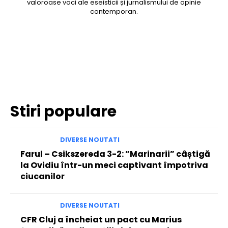
valoroase voci ale eseisticii și jurnalismului de opinie
contemporan.
Facebook
Twitter
Pinterest
WhatsApp
Stiri populare
DIVERSE NOUTATI
Farul – Csikszereda 3-2: ”Marinarii” câștigă
la Ovidiu într-un meci captivant împotriva
ciucanilor
DIVERSE NOUTATI
CFR Cluj a încheiat un pact cu Marius