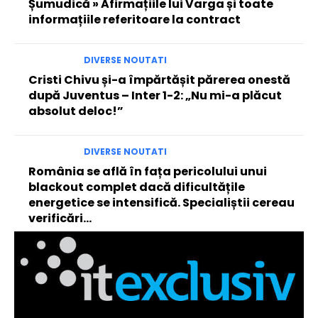
Șumudică » Afirmațiile lui Varga și toate
informațiile referitoare la contract
DIVERSE NOUTATI
Cristi Chivu și-a împărtășit părerea onestă
după Juventus – Inter 1-2: „Nu mi-a plăcut
absolut deloc!”
DIVERSE NOUTATI
România se află în fața pericolului unui
blackout complet dacă dificultățile
energetice se intensifică. Specialiștii cereau
verificări…