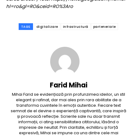
hl=ro&gl=RO&ceid=RO%3Aro
TAGS
digitalizare
infrastructură
parteneriate
Farid Mihai
Mihai Farid se evidențiază prin profunzimea ideilor, un stil
elegant și rafinat, dar mai ales prin rara abilitate de a
transforma cuvintele în emoții autentice. Fiecare text
semnat de el devine o experiență captivantă, care inspiră
și provoacă reflecție. Scrierile sale nu doar transmit
informații, ci ating sensibilitatea cititorului, lăsând o
impresie de neuitat. Prin claritate, echilibru și forță
expresivă, Mihai se impune ca una dintre cele mai