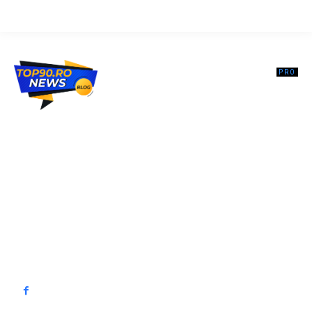
Top90.ro un site de știri / blog de noutăți, dedicat diseminării de
informații și actualități. Acesta oferă articole, reportaje și analize pe
teme diverse, de la evenimente curente la subiecte specifice de
interes. Este un spațiu digital pentru informare și educație.
Contactati-ne oricand la adresa: contact@top90.ro
Contact www.top90.ro
Politica de cookies (GDPR)
Politică de confidențialitate