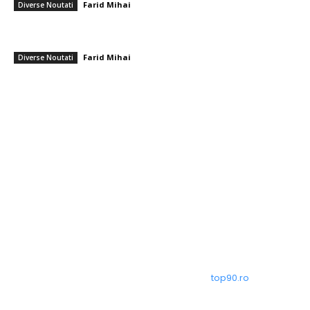
Farid Mihai
-
6 august 2026
Diverse Noutati
Consumul de energie al cetățenilor români după sugestiile lui Ilie
Bolojan pentru moderație: Informațiile Transelectrica
Farid Mihai
-
6 august 2026
Diverse Noutati
━ Toate categoriile
Afaceri si Industrii
Arta si istorie
Auto
Beauty
Constructii
Cultura si Entertainment
© Acest site este creat si administrat de
top90.ro
. Toate
drepturile rezervate.