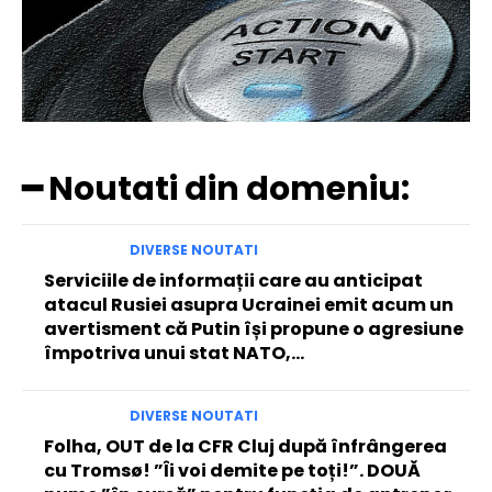
━ Noutati din domeniu:
DIVERSE NOUTATI
Serviciile de informații care au anticipat
atacul Rusiei asupra Ucrainei emit acum un
avertisment că Putin își propune o agresiune
împotriva unui stat NATO,...
DIVERSE NOUTATI
Folha, OUT de la CFR Cluj după înfrângerea
cu Tromsø! ”Îi voi demite pe toți!”. DOUĂ