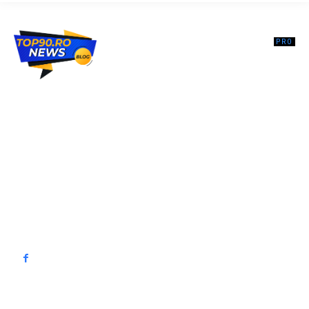
Top90.ro un site de știri / blog de noutăți, dedicat diseminării de
informații și actualități. Acesta oferă articole, reportaje și analize pe
teme diverse, de la evenimente curente la subiecte specifice de
interes. Este un spațiu digital pentru informare și educație.
Contactati-ne oricand la adresa: contact@top90.ro
Contact www.top90.ro
Politica de cookies (GDPR)
Politică de confidențialitate
━ Articole populare