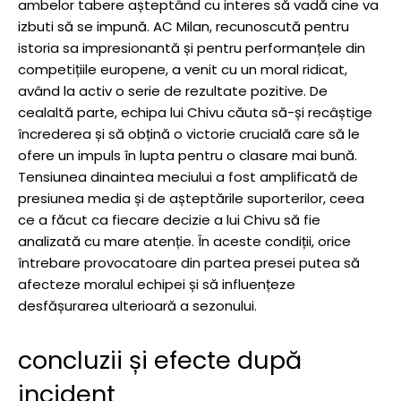
ambelor tabere așteptând cu interes să vadă cine va
izbuti să se impună. AC Milan, recunoscută pentru
istoria sa impresionantă și pentru performanțele din
competițiile europene, a venit cu un moral ridicat,
având la activ o serie de rezultate pozitive. De
cealaltă parte, echipa lui Chivu căuta să-și recâștige
încrederea și să obțină o victorie crucială care să le
ofere un impuls în lupta pentru o clasare mai bună.
Tensiunea dinaintea meciului a fost amplificată de
presiunea media și de așteptările suporterilor, ceea
ce a făcut ca fiecare decizie a lui Chivu să fie
analizată cu mare atenție. În aceste condiții, orice
întrebare provocatoare din partea presei putea să
afecteze moralul echipei și să influențeze
desfășurarea ulterioară a sezonului.
concluzii și efecte după
incident