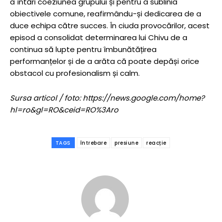
a întări coeziunea grupului și pentru a sublinia
obiectivele comune, reafirmându-și dedicarea de a
duce echipa către succes. În ciuda provocărilor, acest
episod a consolidat determinarea lui Chivu de a
continua să lupte pentru îmbunătățirea
performanțelor și de a arăta că poate depăși orice
obstacol cu profesionalism și calm.
Sursa articol / foto: https://news.google.com/home?
hl=ro&gl=RO&ceid=RO%3Aro
TAGS
întrebare
presiune
reacție