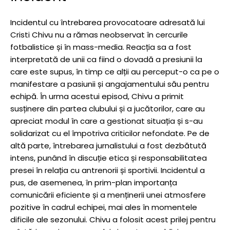
Incidentul cu întrebarea provocatoare adresată lui
Cristi Chivu nu a rămas neobservat în cercurile
fotbalistice și în mass-media. Reacția sa a fost
interpretată de unii ca fiind o dovadă a presiunii la
care este supus, în timp ce alții au perceput-o ca pe o
manifestare a pasiunii și angajamentului său pentru
echipă. În urma acestui episod, Chivu a primit
susținere din partea clubului și a jucătorilor, care au
apreciat modul în care a gestionat situația și s-au
solidarizat cu el împotriva criticilor nefondate. Pe de
altă parte, întrebarea jurnalistului a fost dezbătută
intens, punând în discuție etica și responsabilitatea
presei în relația cu antrenorii și sportivii. Incidentul a
pus, de asemenea, în prim-plan importanța
comunicării eficiente și a menținerii unei atmosfere
pozitive în cadrul echipei, mai ales în momentele
dificile ale sezonului. Chivu a folosit acest prilej pentru