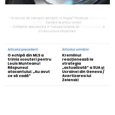
- Ai nevoie de transport aeroport in Anglia? Încearcă
Airport Taxi
London
. Calitate la prețul corect.
- Companie specializata in tranzactionarea de
Criptomonede
si
infrastructura blockchain.
Articolul precedent
Articolul următor
O echipă din MLS a
Kremlinul
trimis scouteri pentru
reacționează la
Louis Munteanu!
strategia
Răspunsul
„actualizată” a SUA și
atacantului: „Au avut
Ucrainei din Geneva /
ce să vadă”
Avertizarea lui
Zelenski