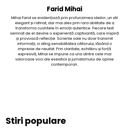
Farid Mihai
Mihai Farid se evidențiază prin profunzimea ideilor, un stil
elegant și rafinat, dar mai ales prin rara abilitate de a
transforma cuvintele în emoții autentice. Fiecare text
semnat de el devine o experiență captivantă, care inspiră
și provoacă reflecție. Scrierile sale nu doar transmit
informații, ci ating sensibilitatea cititorului, lăsând o
impresie de neuitat. Prin claritate, echilibru și forță
expresivă, Mihai se impune ca una dintre cele mai
valoroase voci ale eseisticii și jurnalismului de opinie
contemporan.
Facebook
Twitter
Pinterest
WhatsApp
Stiri populare