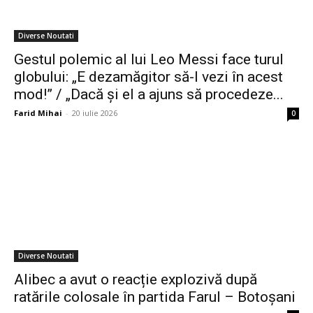
Diverse Noutati
Gestul polemic al lui Leo Messi face turul
globului: „E dezamăgitor să-l vezi în acest
mod!” / „Dacă și el a ajuns să procedeze...
Farid Mihai
-
20 iulie 2026
0
Diverse Noutati
Alibec a avut o reacție explozivă după
ratările colosale în partida Farul – Botoșani