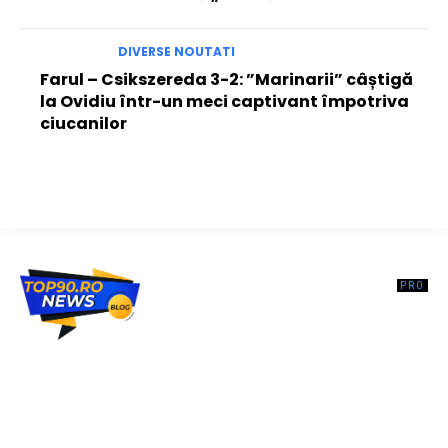
DIVERSE NOUTATI
Farul – Csikszereda 3-2: ”Marinarii” câștigă
la Ovidiu într-un meci captivant împotriva
ciucanilor
Top90.ro un site de știri / blog de noutăți, dedicat diseminării de
informații și actualități. Acesta oferă articole, reportaje și analize pe
teme diverse, de la evenimente curente la subiecte specifice de
interes. Este un spațiu digital pentru informare și educație.
Contactati-ne oricand la adresa: contact@top90.ro