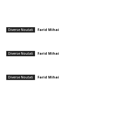
━ Ultimele stiri
Realizare deosebită! Ștefania Uță, campioană mondială U20 la 400 m
cu obstacole
Farid Mihai
-
9 august 2026
Diverse Noutati
Cum se irosesc resursele în sistemul sanitar. Directorul CNAS: „De
unde ne-am dat seama Au omis să întrebe dacă…”
Farid Mihai
-
9 august 2026
Diverse Noutati
Reacția Colegiului Medicilor în urma agresiunii îndreptate împotriva
ambulanței din Cluj: Încurajare pentru „toleranță zero” privind…
Farid Mihai
-
9 august 2026
Diverse Noutati
━ Toate categoriile
Afaceri si Industrii
Arta si istorie
Auto
Beauty