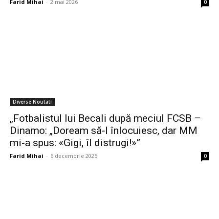
Farid Mihai
-
2 mai 2026
0
Diverse Noutati
„Fotbalistul lui Becali după meciul FCSB –
Dinamo: „Doream să-l înlocuiesc, dar MM
mi-a spus: «Gigi, îl distrugi!»”
Farid Mihai
-
6 decembrie 2025
0