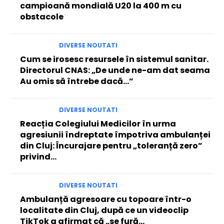
campioană mondială U20 la 400 m cu
obstacole
DIVERSE NOUTATI
Cum se irosesc resursele în sistemul sanitar.
Directorul CNAS: „De unde ne-am dat seama
Au omis să întrebe dacă…”
DIVERSE NOUTATI
Reacția Colegiului Medicilor în urma
agresiunii îndreptate împotriva ambulanței
din Cluj: Încurajare pentru „toleranță zero”
privind…
DIVERSE NOUTATI
Ambulanță agresoare cu topoare într-o
localitate din Cluj, după ce un videoclip
TikTok a afirmat că „se fură…