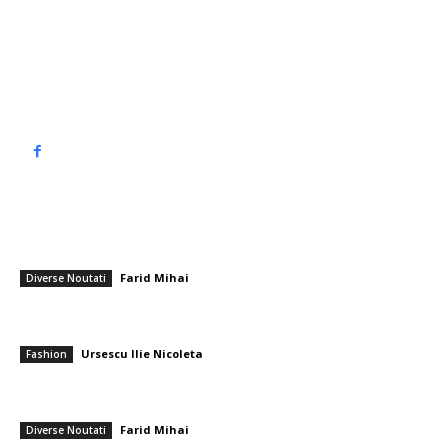
Contact www.top90.ro
Politica de cookies (GDPR)
Politică de confidențialitate
━ Articole populare
Exclusiv | Întrebat despre campionat, Gigi Becali a răspuns prin DOUĂ
cuvinte! FCSB se află la 15 puncte de primul loc
Farid Mihai
-
10 noiembrie 2025
Diverse Noutati
Ce variantă ți se potrivește: sandale cu toc subțire sau toc gros? Cum
faci alegerea?
Ursescu Ilie Nicoleta
-
13 iulie 2026
Fashion
Italienii l-au enervat pe Cristi Chivu cu o întrebare după partida cu AC
Milan! Reacția românului
Farid Mihai
-
23 noiembrie 2025
Diverse Noutati