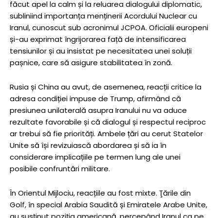
făcut apel la calm și la reluarea dialogului diplomatic,
subliniind importanța menținerii Acordului Nuclear cu
Iranul, cunoscut sub acronimul JCPOA. Oficialii europeni
și-au exprimat îngrijorarea față de intensificarea
tensiunilor și au insistat pe necesitatea unei soluții
pașnice, care să asigure stabilitatea în zonă.
Rusia și China au avut, de asemenea, reacții critice la
adresa condiției impuse de Trump, afirmând că
presiunea unilaterală asupra Iranului nu va aduce
rezultate favorabile și că dialogul și respectul reciproc
ar trebui să fie priorități. Ambele țări au cerut Statelor
Unite să își revizuiască abordarea și să ia în
considerare implicațiile pe termen lung ale unei
posibile confruntări militare.
În Orientul Mijlociu, reacțiile au fost mixte. Ţările din
Golf, în special Arabia Saudită și Emiratele Arabe Unite,
au susținut poziția americană, percepând Iranul ca pe