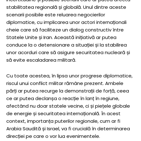
stabilitatea regională și globală. Unul dintre aceste
scenarii posibile este reluarea negocierilor
diplomatice, cu implicarea unor actori internaționali
cheie care să faciliteze un dialog constructiv între
Statele Unite și Iran. Această inițiativă ar putea
conduce la o detensionare a situației și la stabilirea
unor acorduri care să asigure securitatea nucleară și
să evite escaladarea militară.
Cu toate acestea, în lipsa unor progrese diplomatice,
riscul unui conflict militar rămâne prezent. Ambele
părți ar putea recurge la demonstrații de forță, ceea
ce ar putea declanșa o reacție în lanț în regiune,
afectând nu doar statele vecine, ci și piețele globale
de energie și securitatea internațională. În acest
context, importanța puterilor regionale, cum ar fi
Arabia Saudită și Israel, va fi crucială în determinarea
direcției pe care o vor lua evenimentele.