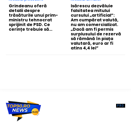
Grindeanu oferă
Isărescu dezvăluie
detalii despre
falsitatea mitului
trăsăturile unui prim-
cursului „artificial”:
ministru tehnocrat
Am cumpărat valută,
sprijinit de PSD. Ce
nu am comercializat.
cerințe trebuie să…
„Dacă am fi permis
surplusului de rezervă
să rămână în piața
valutară, euro ar fi
atins 4,4 lei”
Top90.ro un site de știri / blog de noutăți, dedicat diseminării de
informații și actualități. Acesta oferă articole, reportaje și analize pe