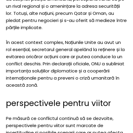
un rival regional și o amenințare la adresa securității
lor. Totuși, alte națiuni, precum Qatar și Oman, au
pledat pentru negocieri și s-au oferit să medieze între
părțile implicate.
În acest context complex, Națiunile Unite au avut un
rol esențial, secretarul general apelând la reținere și la
evitarea oricăror acțiuni care ar putea conduce la un
conflict deschis. Prin declarații oficiale, ONU a subliniat
importanța soluțiilor diplomatice și a cooperării
internaționale pentru a preveni o criză umanitară în
această zonă.
perspectivele pentru viitor
Pe măsură ce conflictul continuă să se dezvolte,
perspectivele pentru viitor sunt marcate de
incertitudine și posibile scenarii care ar putea afecta