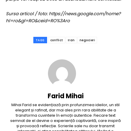
Sursa articol / foto: https://news.google.com/home?
hl=ro&gl=RO&ceid=RO%3Aro
TAGS
conflict
Iran
negocieri
Farid Mihai
Mihai Farid se evidențiază prin profunzimea ideilor, un stil
elegant și rafinat, dar mai ales prin rara abilitate de a
transforma cuvintele în emoții autentice. Fiecare text
semnat de el devine o experiență captivantă, care inspiră
și provoacă reflecție. Scrierile sale nu doar transmit