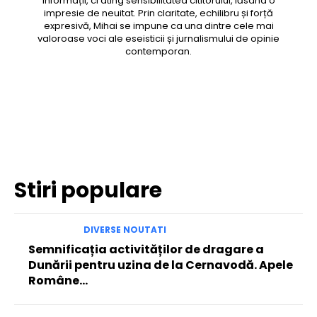
informații, ci ating sensibilitatea cititorului, lăsând o
impresie de neuitat. Prin claritate, echilibru și forță
expresivă, Mihai se impune ca una dintre cele mai
valoroase voci ale eseisticii și jurnalismului de opinie
contemporan.
Facebook
Twitter
Pinterest
WhatsApp
Stiri populare
DIVERSE NOUTATI
Semnificația activităților de dragare a
Dunării pentru uzina de la Cernavodă. Apele
Române…