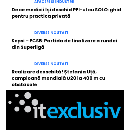
AFACERI SI INDUSTRII
De ce medicii își deschid PFI-ul cu SOLO: ghid
pentru practica privată
DIVERSE NOUTATI
Sepsi – FCSB: Partida de finalizare a rundei
din Superligă
DIVERSE NOUTATI
Realizare deosebită! Ștefania Uță,
campioană mondială U20 la 400 m cu
obstacole