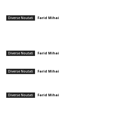
Explozie deosebit de violentă în Bacău: un băiat de 5 ani și doi bărbați,
internați cu arsuri grave
Farid Mihai
-
23 iunie 2026
Diverse Noutati
━ Ultimele stiri
Semnificația activităților de dragare a Dunării pentru uzina de la
Cernavodă. Apele Române…
Farid Mihai
-
10 august 2026
Diverse Noutati
Sepsi – FCSB: Partida de finalizare a rundei din Superligă
Farid Mihai
-
10 august 2026
Diverse Noutati
Realizare deosebită! Ștefania Uță, campioană mondială U20 la 400 m
cu obstacole
Farid Mihai
-
9 august 2026
Diverse Noutati
━ Toate categoriile
Afaceri si Industrii
Arta si istorie
Auto