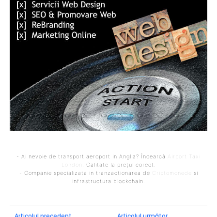
- Ai nevoie de transport aeroport in Anglia? Încearcă
Airport Taxi
London
. Calitate la prețul corect.
- Companie specializata in tranzactionarea de
Criptomonede
si
infrastructura blockchain.
Articolul precedent
Articolul următor