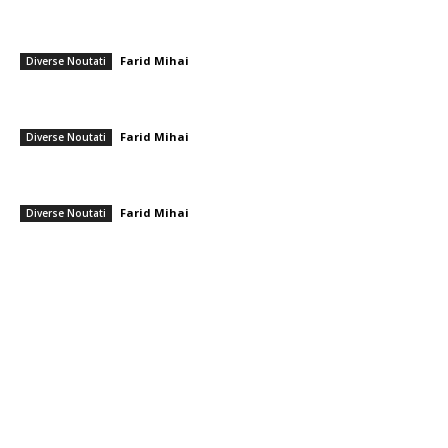
Farul – Csikszereda 3-2: ”Marinarii” câștigă la Ovidiu într-un meci
captivant împotriva ciucanilor
Farid Mihai
-
8 august 2026
Diverse Noutati
CFR Cluj a încheiat un pact cu Marius Șumudică » Afirmațiile lui Varga și
toate informațiile referitoare la contract
Farid Mihai
-
8 august 2026
Diverse Noutati
Cristi Chivu și-a împărtășit părerea onestă după Juventus – Inter 1-2:
„Nu mi-a plăcut absolut deloc!”
Farid Mihai
-
8 august 2026
Diverse Noutati
━ Toate categoriile
Afaceri si Industrii
Arta si istorie
Auto
Beauty
Constructii
Cultura si Entertainment