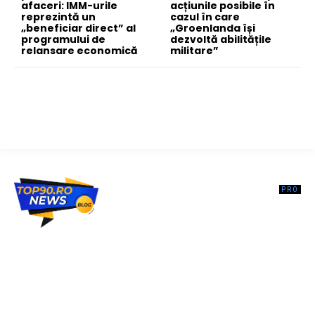
afaceri: IMM-urile
acțiunile posibile în
reprezintă un
cazul în care
„beneficiar direct” al
„Groenlanda își
programului de
dezvoltă abilitățile
relansare economică
militare”
Top90.ro un site de știri / blog de noutăți, dedicat diseminării de
informații și actualități. Acesta oferă articole, reportaje și analize pe
teme diverse, de la evenimente curente la subiecte specifice de
interes. Este un spațiu digital pentru informare și educație.
Contactati-ne oricand la adresa: contact@top90.ro
Contact www.top90.ro