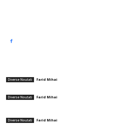
Politica de cookies (GDPR)
Politică de confidențialitate
━ Articole populare
Formația de start a FCSB pentru confruntarea cu Basel! Gigi Becali „a
nimerit” echipa inițială.
Farid Mihai
-
6 noiembrie 2025
Diverse Noutati
Trump: Putin a consimțit să nu atace Kievul „pentru o săptămână”
Farid Mihai
-
29 ianuarie 2026
Diverse Noutati
George Simion, răspuns ferm la acuzațiile venite din Iran: „Ăștia nu se
opresc până nu ne îndrumă într-un…
Farid Mihai
-
26 iunie 2026
Diverse Noutati
━ Ultimele stiri