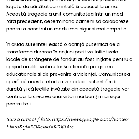
legate de sănătatea mintală și accesul la arme.
Această tragedie a unit comunitatea într-un mod
fără precedent, determinând oamenii să colaboreze
pentru a construi un mediu mai sigur și mai empatic.
În ciuda suferinței, există o dorință puternică de a
transforma durerea în acțiuni pozitive. Inițiativele
locale de strângere de fonduri au fost inițiate pentru a
sprijini familiile victimelor și a finanța programe
educaționale și de prevenire a violenței. Comunitatea
speră că aceste eforturi vor aduce schimbări de
durată și că lecțiile învățate din această tragedie vor
contribui la crearea unui viitor mai bun și mai sigur
pentru toți.
Sursa articol / foto: https://news.google.com/home?
hl=ro&gl=RO&ceid=RO%3Aro