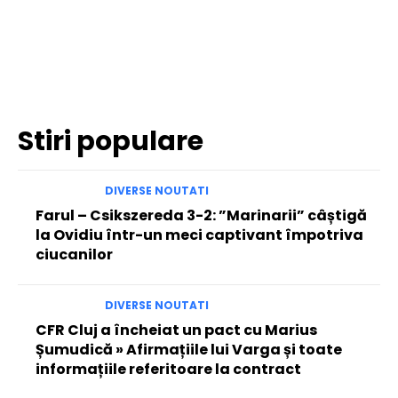
Facebook
Twitter
Pinterest
WhatsApp
Stiri populare
DIVERSE NOUTATI
Farul – Csikszereda 3-2: ”Marinarii” câștigă
la Ovidiu într-un meci captivant împotriva
ciucanilor
DIVERSE NOUTATI
CFR Cluj a încheiat un pact cu Marius
Șumudică » Afirmațiile lui Varga și toate
informațiile referitoare la contract