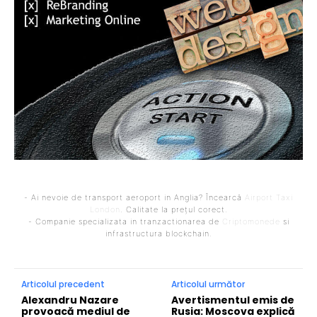
- Ai nevoie de transport aeroport in Anglia? Încearcă
Airport Taxi
London
. Calitate la prețul corect.
- Companie specializata in tranzactionarea de
Criptomonede
si
infrastructura blockchain.
Articolul precedent
Articolul următor
Alexandru Nazare
Avertismentul emis de
provoacă mediul de
Rusia: Moscova explică