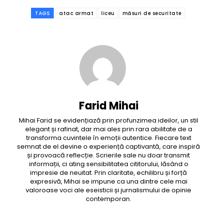
TAGS
atac armat
liceu
măsuri de securitate
Farid Mihai
Mihai Farid se evidențiază prin profunzimea ideilor, un stil
elegant și rafinat, dar mai ales prin rara abilitate de a
transforma cuvintele în emoții autentice. Fiecare text
semnat de el devine o experiență captivantă, care inspiră
și provoacă reflecție. Scrierile sale nu doar transmit
informații, ci ating sensibilitatea cititorului, lăsând o
impresie de neuitat. Prin claritate, echilibru și forță
expresivă, Mihai se impune ca una dintre cele mai
valoroase voci ale eseisticii și jurnalismului de opinie
contemporan.