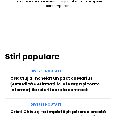
valoroase voci ale eseisticii și jurnalismului de opinie
contemporan.
Facebook
Twitter
Pinterest
WhatsApp
Stiri populare
DIVERSE NOUTATI
CFR Cluj a încheiat un pact cu Marius
Șumudică » Afirmațiile lui Varga și toate
informațiile referitoare la contract
DIVERSE NOUTATI
Cristi Chivu și-a împărtășit părerea onestă