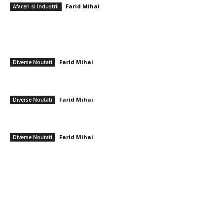
Farid Mihai
-
20 aprilie 2026
Afaceri si Industrii
━ Ultimele stiri
CFR Cluj a încheiat un pact cu Marius Șumudică » Afirmațiile lui Varga și
toate informațiile referitoare la contract
Farid Mihai
-
8 august 2026
Diverse Noutati
Cristi Chivu și-a împărtășit părerea onestă după Juventus – Inter 1-2:
„Nu mi-a plăcut absolut deloc!”
Farid Mihai
-
8 august 2026
Diverse Noutati
România se află în fața pericolului unui blackout complet dacă
dificultățile energetice se intensifică. Specialiștii cereau verificări…
Farid Mihai
-
8 august 2026
Diverse Noutati
━ Toate categoriile
Afaceri si Industrii
Arta si istorie
Auto