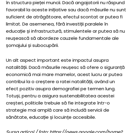
în structura pieței muncii. Dacă angajatorii nu răspund
favorabil la aceste inițiative sau dacă măsurile nu sunt
suficient de atrăgătoare, efectul scontat ar putea fi
limitat. De asemenea, fără investiții paralele în
educație și infrastructură, stimulentele ar putea să nu
reușească să abordeze cauzele fundamentale ale
șomajului și subocupării.
Un alt aspect important este impactul asupra
natalității. Dacă măsurile reușesc să ofere o siguranță
economică mai mare mamelor, acest lucru ar putea
contribui la o creștere a ratei natalității, având un
efect pozitiv asupra demografiei pe termen lung.
Totuși, pentru a asigura sustenabilitatea acestei
creșteri, politicile trebuie să fie integrate într-o
strategie mai amplă care să includă servicii de
sănătate, educație și locuințe accesibile.
Sursa articol / foto: https://news.google.com/home?