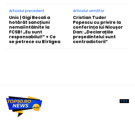
Articolul precedent
Articolul următor
Unic | Gigi Becali a
Cristian Tudor
hotărât sancțiuni
Popescu cu privire la
nemaiîntâlnite la
conferința lui Nicușor
FCSB! „Eu sunt
Dan: „Declarațiile
responsabilul!” + Ce
președintelui sunt
se petrece cu Bîrligea
contradictorii”
Top90.ro un site de știri / blog de noutăți, dedicat diseminării de
informații și actualități. Acesta oferă articole, reportaje și analize pe
teme diverse, de la evenimente curente la subiecte specifice de