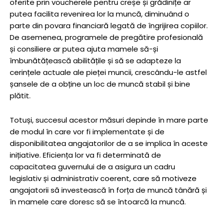
oferite prin voucherele pentru creșe și grădinițe ar
putea facilita revenirea lor la muncă, diminuând o
parte din povara financiară legată de îngrijirea copiilor.
De asemenea, programele de pregătire profesională
și consiliere ar putea ajuta mamele să-și
îmbunătățească abilitățile și să se adapteze la
cerințele actuale ale pieței muncii, crescându-le astfel
șansele de a obține un loc de muncă stabil și bine
plătit.
Totuși, succesul acestor măsuri depinde în mare parte
de modul în care vor fi implementate și de
disponibilitatea angajatorilor de a se implica în aceste
inițiative. Eficiența lor va fi determinată de
capacitatea guvernului de a asigura un cadru
legislativ și administrativ coerent, care să motiveze
angajatorii să investească în forța de muncă tânără și
în mamele care doresc să se întoarcă la muncă.