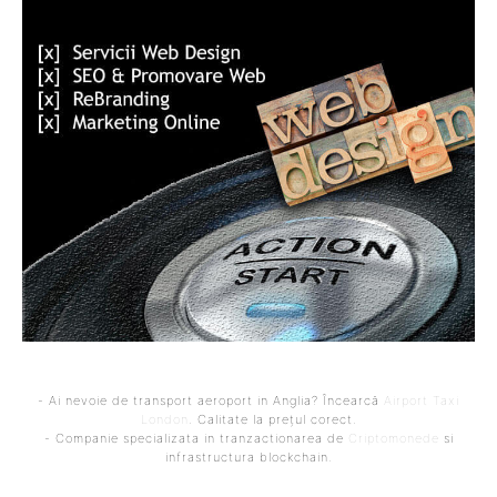
- Ai nevoie de transport aeroport in Anglia? Încearcă
Airport Taxi
London
. Calitate la prețul corect.
- Companie specializata in tranzactionarea de
Criptomonede
si
infrastructura blockchain.