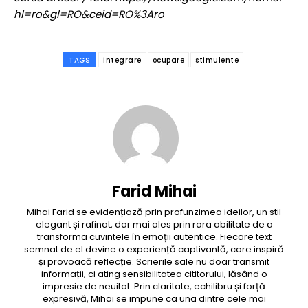
hl=ro&gl=RO&ceid=RO%3Aro
TAGS
integrare
ocupare
stimulente
Farid Mihai
Mihai Farid se evidențiază prin profunzimea ideilor, un stil
elegant și rafinat, dar mai ales prin rara abilitate de a
transforma cuvintele în emoții autentice. Fiecare text
semnat de el devine o experiență captivantă, care inspiră
și provoacă reflecție. Scrierile sale nu doar transmit
informații, ci ating sensibilitatea cititorului, lăsând o
impresie de neuitat. Prin claritate, echilibru și forță
expresivă, Mihai se impune ca una dintre cele mai