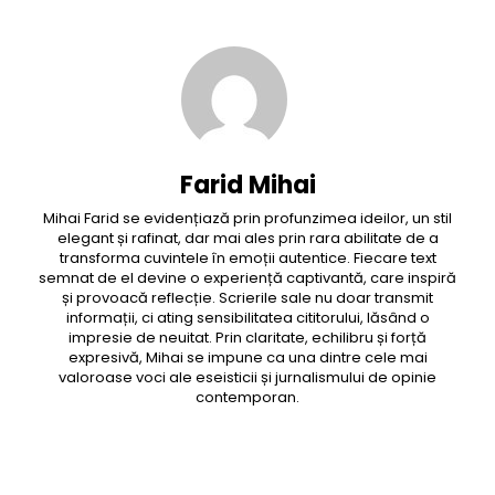
Farid Mihai
Mihai Farid se evidențiază prin profunzimea ideilor, un stil
elegant și rafinat, dar mai ales prin rara abilitate de a
transforma cuvintele în emoții autentice. Fiecare text
semnat de el devine o experiență captivantă, care inspiră
și provoacă reflecție. Scrierile sale nu doar transmit
informații, ci ating sensibilitatea cititorului, lăsând o
impresie de neuitat. Prin claritate, echilibru și forță
expresivă, Mihai se impune ca una dintre cele mai
valoroase voci ale eseisticii și jurnalismului de opinie
contemporan.