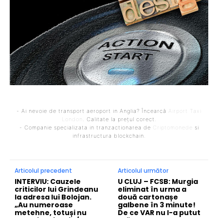
- Ai nevoie de transport aeroport in Anglia? Încearcă
Airport Taxi
London
. Calitate la prețul corect.
- Companie specializata in tranzactionarea de
Criptomonede
si
infrastructura blockchain.
Articolul precedent
Articolul următor
INTERVIU: Cauzele
U CLUJ – FCSB: Murgia
criticilor lui Grindeanu
eliminat în urma a
la adresa lui Bolojan.
două cartonașe
„Au numeroase
galbene în 3 minute!
metehne, totuși nu
De ce VAR nu l-a putut