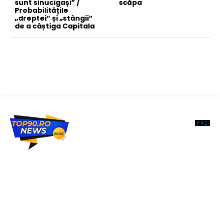
sunt sinucigași” /
scăpa
Probabilitățile
„dreptei” și „stângii”
de a câștiga Capitala
Top90.ro un site de știri / blog de noutăți, dedicat diseminării de
informații și actualități. Acesta oferă articole, reportaje și analize pe
teme diverse, de la evenimente curente la subiecte specifice de
interes. Este un spațiu digital pentru informare și educație.
Contactati-ne oricand la adresa: contact@top90.ro
Contact www.top90.ro