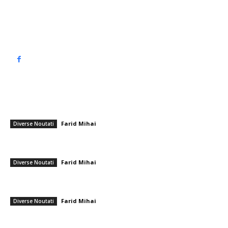
Politica de cookies (GDPR)
Politică de confidențialitate
━ Articole populare
Liga Campionilor: FC Barcelona a pierdut cu 0-3 în fața echipei Chelsea
la Londra.
Farid Mihai
-
25 noiembrie 2025
Diverse Noutati
Negocieri la Cotroceni: Cele două opțiuni de lucru ale președintelui și
atribuțiile partidelor pentru discuțiile cu Nicușor Dan.
Farid Mihai
-
12 iulie 2026
Diverse Noutati
„Cea mai sofisticată misiune specială din istorie”. Armata americană i-a
prezentat lui Trump un plan pentru…
Farid Mihai
-
1 aprilie 2026
Diverse Noutati
━ Ultimele stiri