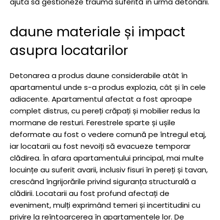
ajuta să gestioneze trauma suferită în urma detonării.
daune materiale și impact
asupra locatarilor
Detonarea a produs daune considerabile atât în
apartamentul unde s-a produs explozia, cât și în cele
adiacente. Apartamentul afectat a fost aproape
complet distrus, cu pereți crăpați și mobilier redus la
mormane de resturi. Ferestrele sparte și ușile
deformate au fost o vedere comună pe întregul etaj,
iar locatarii au fost nevoiți să evacueze temporar
clădirea. În afara apartamentului principal, mai multe
locuințe au suferit avarii, inclusiv fisuri în pereți și tavan,
crescând îngrijorările privind siguranța structurală a
clădirii. Locatarii au fost profund afectați de
eveniment, mulți exprimând temeri și incertitudini cu
privire la reîntoarcerea în apartamentele lor. De