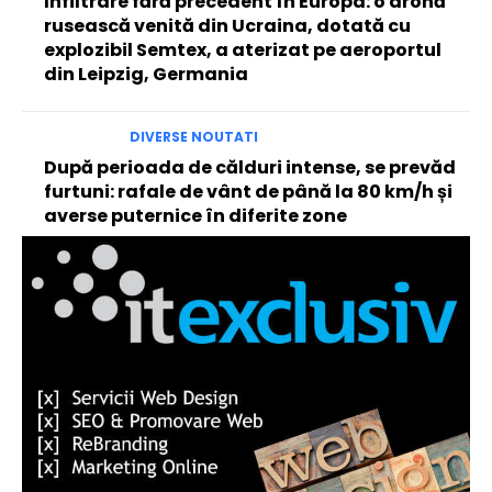
Infiltrare fără precedent în Europa: o dronă
rusească venită din Ucraina, dotată cu
explozibil Semtex, a aterizat pe aeroportul
din Leipzig, Germania
DIVERSE NOUTATI
După perioada de călduri intense, se prevăd
furtuni: rafale de vânt de până la 80 km/h și
averse puternice în diferite zone