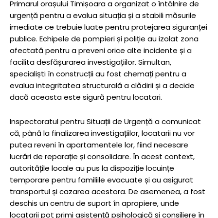
Primarul orașului Timișoara a organizat o întâlnire de
urgență pentru a evalua situația și a stabili măsurile
imediate ce trebuie luate pentru protejarea siguranței
publice. Echipele de pompieri și poliție au izolat zona
afectată pentru a preveni orice alte incidente și a
facilita desfășurarea investigațiilor. Simultan,
specialiști în construcții au fost chemați pentru a
evalua integritatea structurală a clădirii și a decide
dacă aceasta este sigură pentru locatari.
Inspectoratul pentru Situații de Urgență a comunicat
că, până la finalizarea investigațiilor, locatarii nu vor
putea reveni în apartamentele lor, fiind necesare
lucrări de reparație și consolidare. În acest context,
autoritățile locale au pus la dispoziție locuințe
temporare pentru familiile evacuate și au asigurat
transportul și cazarea acestora. De asemenea, a fost
deschis un centru de suport în apropiere, unde
locatarii pot primi asistență psihologică și consiliere în