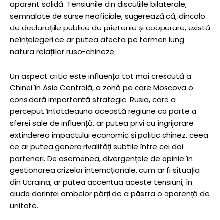
aparent solidă. Tensiunile din discuțiile bilaterale,
semnalate de surse neoficiale, sugerează că, dincolo
de declarațiile publice de prietenie și cooperare, există
neînțelegeri ce ar putea afecta pe termen lung
natura relațiilor ruso-chineze.
Un aspect critic este influența tot mai crescută a
Chinei în Asia Centrală, o zonă pe care Moscova o
consideră importantă strategic. Rusia, care a
perceput întotdeauna această regiune ca parte a
sferei sale de influență, ar putea privi cu îngrijorare
extinderea impactului economic și politic chinez, ceea
ce ar putea genera rivalități subtile între cei doi
parteneri. De asemenea, divergențele de opinie în
gestionarea crizelor internaționale, cum ar fi situația
din Ucraina, ar putea accentua aceste tensiuni, în
ciuda dorinței ambelor părți de a păstra o aparență de
unitate.