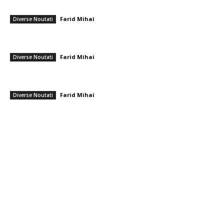
videoclip TikTok a afirmat că „se fură…
Farid Mihai
-
9 august 2026
Diverse Noutati
Farul – Csikszereda 3-2: ”Marinarii” câștigă la Ovidiu într-un meci
captivant împotriva ciucanilor
Farid Mihai
-
8 august 2026
Diverse Noutati
CFR Cluj a încheiat un pact cu Marius Șumudică » Afirmațiile lui Varga și
toate informațiile referitoare la contract
Farid Mihai
-
8 august 2026
Diverse Noutati
━ Toate categoriile
Afaceri si Industrii
Arta si istorie
Auto
Beauty
Constructii
Cultura si Entertainment