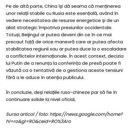
Pe de altă parte, China își dă seama că menținerea
unor relații stabile cu Rusia este esențială, având în
vedere necesitatea de resurse energetice și de un
aliat strategic împotriva presiunilor occidentale.
Totuși, Beijingul ar putea deveni din ce în ce mai
precaut față de orice manevră care ar putea afecta
stabilitatea regiunii sau ar putea duce la o escaladare
a conflictelor internaționale. În acest context, decizia
lui Putin de a renunța la conferința de presă poate fi
văzută ca o tentativă de a gestiona aceste tensiuni
fără a le aduce în atenția publicului.
În concluzie, deși relațiile ruso-chineze par să fie în
continuare solide la nivel oficial,
Sursa articol / foto: https://news.google.com/home?
hl=ro&gl=RO&ceid=RO%3Aro