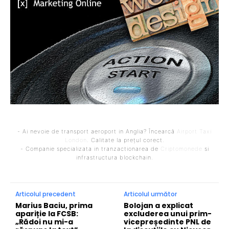
- Ai nevoie de transport aeroport in Anglia? Încearcă
Airport Taxi
London
. Calitate la prețul corect.
- Companie specializata in tranzactionarea de
Criptomonede
si
infrastructura blockchain.
Articolul precedent
Articolul următor
Marius Baciu, prima
Bolojan a explicat
apariție la FCSB:
excluderea unui prim-
„Rădoi nu mi-a
vicepreședinte PNL de