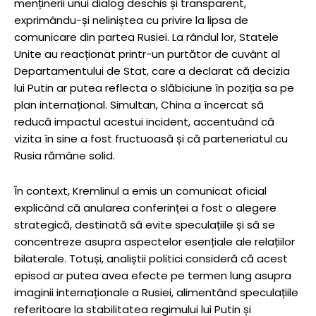
menținerii unui dialog deschis și transparent,
exprimându-și neliniștea cu privire la lipsa de
comunicare din partea Rusiei. La rândul lor, Statele
Unite au reacționat printr-un purtător de cuvânt al
Departamentului de Stat, care a declarat că decizia
lui Putin ar putea reflecta o slăbiciune în poziția sa pe
plan internațional. Simultan, China a încercat să
reducă impactul acestui incident, accentuând că
vizita în sine a fost fructuoasă și că parteneriatul cu
Rusia rămâne solid.
În context, Kremlinul a emis un comunicat oficial
explicând că anularea conferinței a fost o alegere
strategică, destinată să evite speculațiile și să se
concentreze asupra aspectelor esențiale ale relațiilor
bilaterale. Totuși, analiștii politici consideră că acest
episod ar putea avea efecte pe termen lung asupra
imaginii internaționale a Rusiei, alimentând speculațiile
referitoare la stabilitatea regimului lui Putin și