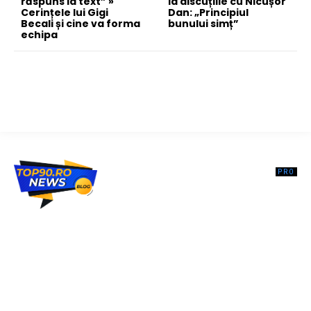
răspuns la text” »
la discuțiile cu Nicușor
Cerințele lui Gigi
Dan: „Principiul
Becali și cine va forma
bunului simț”
echipa
Top90.ro un site de știri / blog de noutăți, dedicat diseminării de
informații și actualități. Acesta oferă articole, reportaje și analize pe
teme diverse, de la evenimente curente la subiecte specifice de
interes. Este un spațiu digital pentru informare și educație.
Contactati-ne oricand la adresa: contact@top90.ro
Contact www.top90.ro