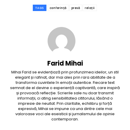
TAGS
conferință
presă
relații
Farid Mihai
Mihai Farid se evidențiază prin profunzimea ideilor, un stil
elegant și rafinat, dar mai ales prin rara abilitate de a
transforma cuvintele în emoții autentice. Fiecare text
semnat de el devine o experiență captivantă, care inspiră
și provoacă reflecție. Scrierile sale nu doar transmit
informații, ci ating sensibilitatea cititorului, lăsând o
impresie de neuitat. Prin claritate, echilibru și forță
expresivă, Mihai se impune ca una dintre cele mai
valoroase voci ale eseisticii și jurnalismului de opinie
contemporan.