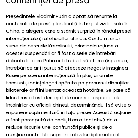
conferinței de presă
Președintele Vladimir Putin a optat să renunțe la
conferința de presă planificată în timpul vizitei sale în
China, o alegere care a stârnit surpriză în rândul presei
internaționale și al oficialilor chinezi. Conform unor
surse din cercurile Kremlinului, principala rațiune a
acestei suspendări ar fi fost o serie de întrebări
delicate la care Putin ar fi trebuit să ofere răspunsuri,
întrebări ce ar fi putut să afecteze negativ imaginea
Rusiei pe scena internațională. În plus, anumite
tensiuni și neînțelegeri apărute pe parcursul discuțiilor
bilaterale ar fi influențat această hotărâre. Se pare că
liderul rus a fost deranjat de anumite aspecte ale
întâlnirilor cu oficialii chinezi, determinându-l să evite o
expunere suplimentară în fața presei. Această acțiune
a fost percepută de analiști ca o tentativă de a
reduce riscurile unei confruntări publice și de a
menține controlul asupra narativului diplomatic al