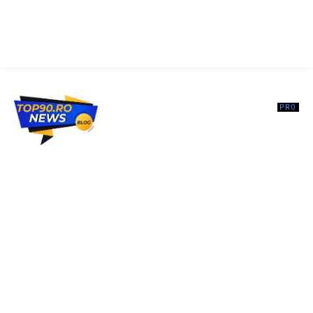
Top90.ro un site de știri / blog de noutăți, dedicat diseminării de
informații și actualități. Acesta oferă articole, reportaje și analize pe
teme diverse, de la evenimente curente la subiecte specifice de
interes. Este un spațiu digital pentru informare și educație.
Contactati-ne oricand la adresa: contact@top90.ro
Contact www.top90.ro
Politica de cookies (GDPR)
Politică de confidențialitate