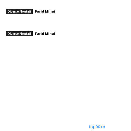
unde ne-am dat seama Au omis să întrebe dacă…”
Farid Mihai
-
9 august 2026
Diverse Noutati
Reacția Colegiului Medicilor în urma agresiunii îndreptate împotriva
ambulanței din Cluj: Încurajare pentru „toleranță zero” privind…
Farid Mihai
-
9 august 2026
Diverse Noutati
━ Toate categoriile
Afaceri si Industrii
Arta si istorie
Auto
Beauty
Constructii
Cultura si Entertainment
© Acest site este creat si administrat de
top90.ro
. Toate