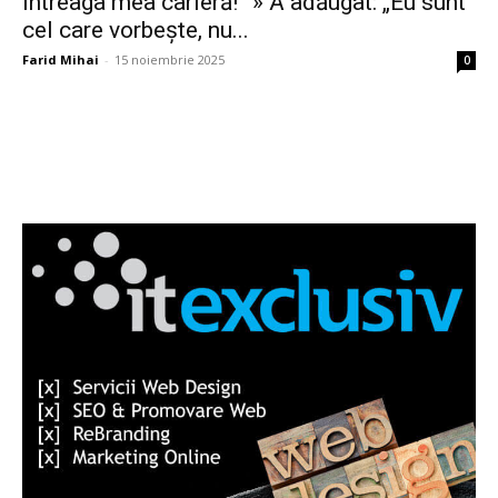
întreaga mea carieră!” » A adăugat: „Eu sunt
cel care vorbește, nu...
Farid Mihai
-
15 noiembrie 2025
0