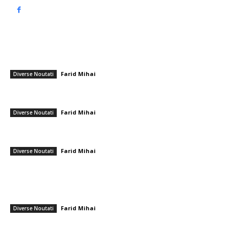
━ Articole populare
RAZII ÎN CAZURI DE EVITARE A IMPOZITELOR ȘI DETURNARE DE
FONDURI
Farid Mihai
-
3 noiembrie 2025
Diverse Noutati
PNL îi transmite lui Sorin Grindeanu un ultimatum: „Este necesar să
decidă dacă se află la putere sau în opoziție”
Farid Mihai
-
26 februarie 2026
Diverse Noutati
SUA, Iran și mediatorii fac ultimele demersuri pentru obținerea unui
armistițiu de 45 de zile. Ce informează mass-media americană
Farid Mihai
-
6 aprilie 2026
Diverse Noutati
━ Ultimele stiri
Realizare deosebită! Ștefania Uță, campioană mondială U20 la 400 m
cu obstacole
Farid Mihai
-
9 august 2026
Diverse Noutati
Cum se irosesc resursele în sistemul sanitar. Directorul CNAS: „De