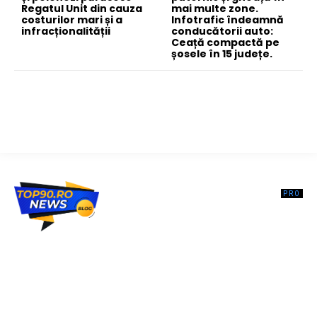
Regatul Unit din cauza
mai multe zone.
costurilor mari și a
Infotrafic îndeamnă
infracționalității
conducătorii auto:
Ceață compactă pe
șosele în 15 județe.
Top90.ro un site de știri / blog de noutăți, dedicat diseminării de
informații și actualități. Acesta oferă articole, reportaje și analize pe
teme diverse, de la evenimente curente la subiecte specifice de
interes. Este un spațiu digital pentru informare și educație.
Contactati-ne oricand la adresa: contact@top90.ro