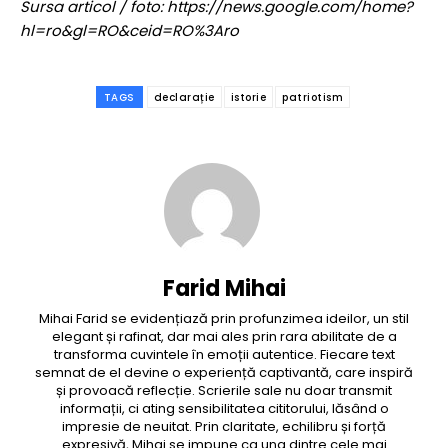
Sursa articol / foto: https://news.google.com/home?
hl=ro&gl=RO&ceid=RO%3Aro
TAGS
declarație
istorie
patriotism
Farid Mihai
Mihai Farid se evidențiază prin profunzimea ideilor, un stil
elegant și rafinat, dar mai ales prin rara abilitate de a
transforma cuvintele în emoții autentice. Fiecare text
semnat de el devine o experiență captivantă, care inspiră
și provoacă reflecție. Scrierile sale nu doar transmit
informații, ci ating sensibilitatea cititorului, lăsând o
impresie de neuitat. Prin claritate, echilibru și forță
expresivă, Mihai se impune ca una dintre cele mai