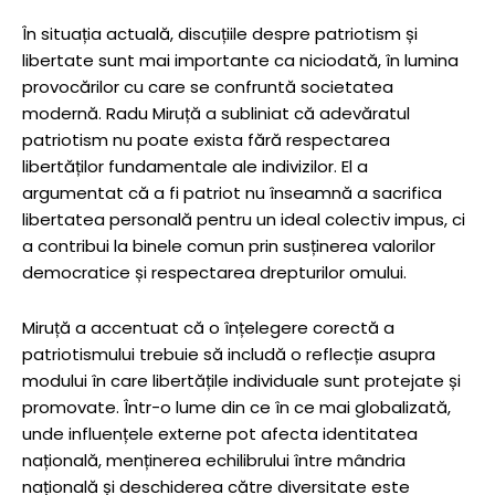
În situația actuală, discuțiile despre patriotism și
libertate sunt mai importante ca niciodată, în lumina
provocărilor cu care se confruntă societatea
modernă. Radu Miruță a subliniat că adevăratul
patriotism nu poate exista fără respectarea
libertăților fundamentale ale indivizilor. El a
argumentat că a fi patriot nu înseamnă a sacrifica
libertatea personală pentru un ideal colectiv impus, ci
a contribui la binele comun prin susținerea valorilor
democratice și respectarea drepturilor omului.
Miruță a accentuat că o înțelegere corectă a
patriotismului trebuie să includă o reflecție asupra
modului în care libertățile individuale sunt protejate și
promovate. Într-o lume din ce în ce mai globalizată,
unde influențele externe pot afecta identitatea
națională, menținerea echilibrului între mândria
națională și deschiderea către diversitate este