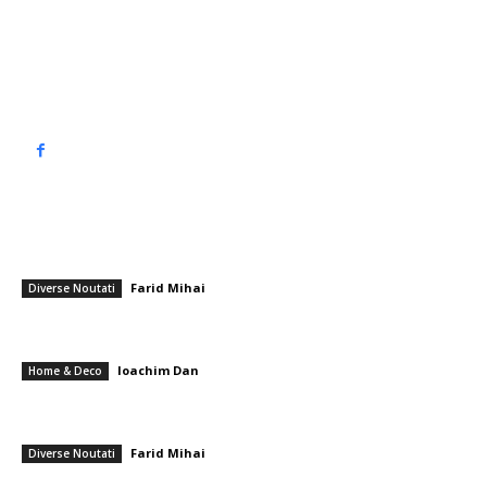
Contact www.top90.ro
Politica de cookies (GDPR)
Politică de confidențialitate
━ Articole populare
Nicuşor Dan: În cadrul conversațiilor de la Cotroceni cu magistrații,
toate punctele de vedere sunt bine primite
Farid Mihai
-
15 decembrie 2025
Diverse Noutati
Când merită un încălzitor electric față de o pompă de căldură la o
piscină mică?
Ioachim Dan
-
2 septembrie 2025
Home & Deco
„Tot noi vom achita” – Tudor Chirilă despre sancțiunea de la marșul
Colectiv
Farid Mihai
-
31 octombrie 2025
Diverse Noutati