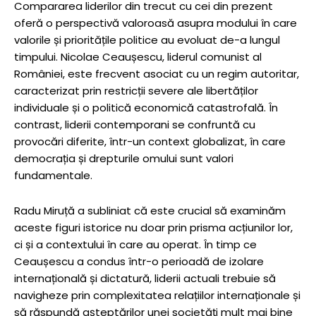
Compararea liderilor din trecut cu cei din prezent
oferă o perspectivă valoroasă asupra modului în care
valorile și prioritățile politice au evoluat de-a lungul
timpului. Nicolae Ceaușescu, liderul comunist al
României, este frecvent asociat cu un regim autoritar,
caracterizat prin restricții severe ale libertăților
individuale și o politică economică catastrofală. În
contrast, liderii contemporani se confruntă cu
provocări diferite, într-un context globalizat, în care
democrația și drepturile omului sunt valori
fundamentale.
Radu Miruță a subliniat că este crucial să examinăm
aceste figuri istorice nu doar prin prisma acțiunilor lor,
ci și a contextului în care au operat. În timp ce
Ceaușescu a condus într-o perioadă de izolare
internațională și dictatură, liderii actuali trebuie să
navigheze prin complexitatea relațiilor internaționale și
să răspundă așteptărilor unei societăți mult mai bine