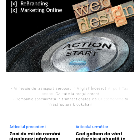
- Ai nevoie de transport aeroport in Anglia? Încearcă
Airport Taxi
London
. Calitate la prețul corect.
- Companie specializata in tranzactionarea de
Criptomonede
si
infrastructura blockchain.
Articolul precedent
Articolul următor
Zeci de mii de români
Cod galben de vânt
și polonezi părăsesc
puternic și gheață în