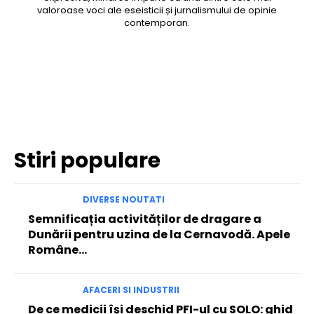
valoroase voci ale eseisticii și jurnalismului de opinie
contemporan.
Facebook
Twitter
Pinterest
WhatsApp
Stiri populare
DIVERSE NOUTATI
Semnificația activităților de dragare a
Dunării pentru uzina de la Cernavodă. Apele
Române…
AFACERI SI INDUSTRII
De ce medicii își deschid PFI-ul cu SOLO: ghid