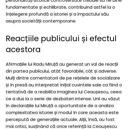
personalități istorice controversate trebuie să fie bine
fundamentate și echilibrate, contribuind astfel la o
înțelegere profundă a istoriei și a impactului său
asupra societății contemporane.
Reacțiile publicului și efectul
acestora
Afirmațiile lui Radu Miruță au generat un val de reacții
din partea publicului, atât favorabile, cât și adverse.
Mulți dintre comentatorii de pe rețelele de socializare
și în presă au interpretat inițial cuvintele sale ca fiind o
tentativă de a reabilita imaginea lui Ceaușescu, ceea
ce a dus la o serie de dezbateri intense. Unii au văzut
în declarațiile lui Miruță o oportunitate de a analiza
complexitatea istoriei și modul în care aceasta este
percepută de generațiile actuale. Alții, însă, au fost
mai critici, susținând că orice referință la Ceaușescu