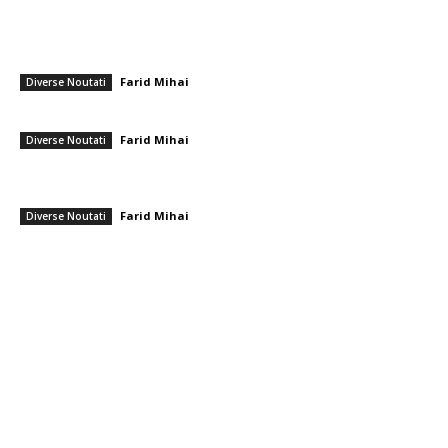
━ Ultimele stiri
Semnificația activităților de dragare a Dunării pentru uzina de la
Cernavodă. Apele Române…
Farid Mihai
-
10 august 2026
Diverse Noutati
Sepsi – FCSB: Partida de finalizare a rundei din Superligă
Farid Mihai
-
10 august 2026
Diverse Noutati
Realizare deosebită! Ștefania Uță, campioană mondială U20 la 400 m
cu obstacole
Farid Mihai
-
9 august 2026
Diverse Noutati
━ Toate categoriile
Afaceri si Industrii
Arta si istorie
Auto
Beauty
Constructii