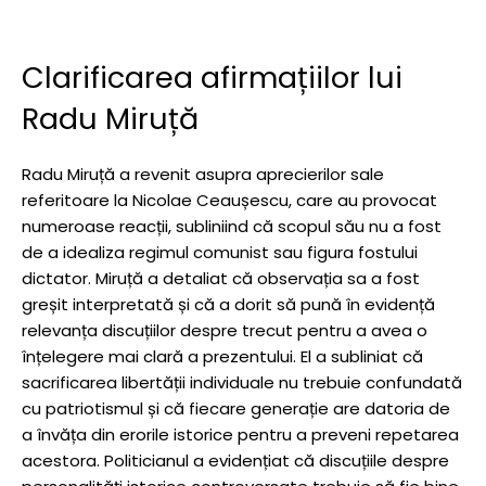
Clarificarea afirmațiilor lui
Radu Miruță
Radu Miruță a revenit asupra aprecierilor sale
referitoare la Nicolae Ceaușescu, care au provocat
numeroase reacții, subliniind că scopul său nu a fost
de a idealiza regimul comunist sau figura fostului
dictator. Miruță a detaliat că observația sa a fost
greșit interpretată și că a dorit să pună în evidență
relevanța discuțiilor despre trecut pentru a avea o
înțelegere mai clară a prezentului. El a subliniat că
sacrificarea libertății individuale nu trebuie confundată
cu patriotismul și că fiecare generație are datoria de
a învăța din erorile istorice pentru a preveni repetarea
acestora. Politicianul a evidențiat că discuțiile despre