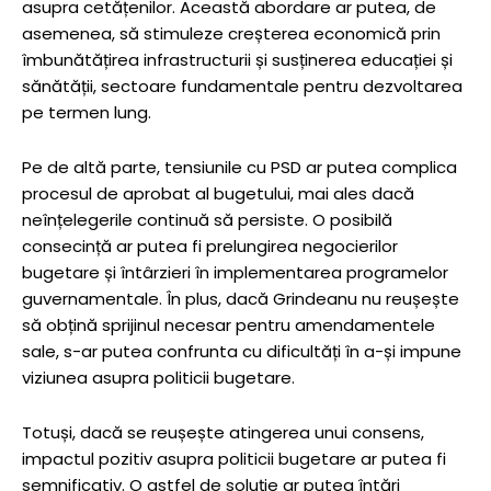
asupra cetățenilor. Această abordare ar putea, de
asemenea, să stimuleze creșterea economică prin
îmbunătățirea infrastructurii și susținerea educației și
sănătății, sectoare fundamentale pentru dezvoltarea
pe termen lung.
Pe de altă parte, tensiunile cu PSD ar putea complica
procesul de aprobat al bugetului, mai ales dacă
neînțelegerile continuă să persiste. O posibilă
consecință ar putea fi prelungirea negocierilor
bugetare și întârzieri în implementarea programelor
guvernamentale. În plus, dacă Grindeanu nu reușește
să obțină sprijinul necesar pentru amendamentele
sale, s-ar putea confrunta cu dificultăți în a-și impune
viziunea asupra politicii bugetare.
Totuși, dacă se reușește atingerea unui consens,
impactul pozitiv asupra politicii bugetare ar putea fi
semnificativ. O astfel de soluție ar putea întări