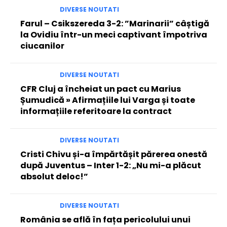
DIVERSE NOUTATI
Farul – Csikszereda 3-2: ”Marinarii” câștigă
la Ovidiu într-un meci captivant împotriva
ciucanilor
DIVERSE NOUTATI
CFR Cluj a încheiat un pact cu Marius
Șumudică » Afirmațiile lui Varga și toate
informațiile referitoare la contract
DIVERSE NOUTATI
Cristi Chivu și-a împărtășit părerea onestă
după Juventus – Inter 1-2: „Nu mi-a plăcut
absolut deloc!”
DIVERSE NOUTATI
România se află în fața pericolului unui