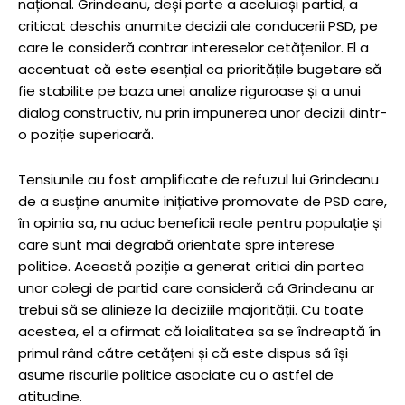
național. Grindeanu, deși parte a aceluiași partid, a
criticat deschis anumite decizii ale conducerii PSD, pe
care le consideră contrar intereselor cetățenilor. El a
accentuat că este esențial ca prioritățile bugetare să
fie stabilite pe baza unei analize riguroase și a unui
dialog constructiv, nu prin impunerea unor decizii dintr-
o poziție superioară.
Tensiunile au fost amplificate de refuzul lui Grindeanu
de a susține anumite inițiative promovate de PSD care,
în opinia sa, nu aduc beneficii reale pentru populație și
care sunt mai degrabă orientate spre interese
politice. Această poziție a generat critici din partea
unor colegi de partid care consideră că Grindeanu ar
trebui să se alinieze la deciziile majorității. Cu toate
acestea, el a afirmat că loialitatea sa se îndreaptă în
primul rând către cetățeni și că este dispus să își
asume riscurile politice asociate cu o astfel de
atitudine.