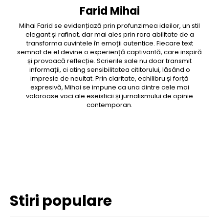
Farid Mihai
Mihai Farid se evidențiază prin profunzimea ideilor, un stil
elegant și rafinat, dar mai ales prin rara abilitate de a
transforma cuvintele în emoții autentice. Fiecare text
semnat de el devine o experiență captivantă, care inspiră
și provoacă reflecție. Scrierile sale nu doar transmit
informații, ci ating sensibilitatea cititorului, lăsând o
impresie de neuitat. Prin claritate, echilibru și forță
expresivă, Mihai se impune ca una dintre cele mai
valoroase voci ale eseisticii și jurnalismului de opinie
contemporan.
Facebook
Twitter
Pinterest
WhatsApp
Stiri populare