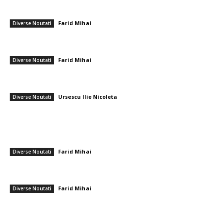
━ Articole populare
GSP: Dinamo – Rapid 3-1 » Derby-ul acestuia! MVP-ul autentic pe Arenă
Farid Mihai
-
26 aprilie 2026
Diverse Noutati
Devis Epassy clarifică eroarea din partida cu Petrolul: „Nu este prima
abatere”
Farid Mihai
-
30 ianuarie 2026
Diverse Noutati
Cum să previi acumularea de gheață în congelator și să protejezi
alimentele – 8 pași practici pentru eficiență și control
Ursescu Ilie Nicoleta
-
18 mai 2026
Diverse Noutati
━ Ultimele stiri
Farul – Csikszereda 3-2: ”Marinarii” câștigă la Ovidiu într-un meci
captivant împotriva ciucanilor
Farid Mihai
-
8 august 2026
Diverse Noutati
CFR Cluj a încheiat un pact cu Marius Șumudică » Afirmațiile lui Varga și
toate informațiile referitoare la contract
Farid Mihai
-
8 august 2026
Diverse Noutati
Cristi Chivu și-a împărtășit părerea onestă după Juventus – Inter 1-2:
„Nu mi-a plăcut absolut deloc!”