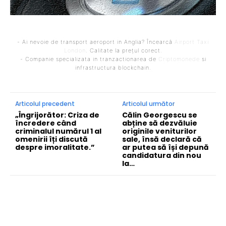
- Ai nevoie de transport aeroport in Anglia? Încearcă
Airport Taxi
London
. Calitate la prețul corect.
- Companie specializata in tranzactionarea de
Criptomonede
si
infrastructura blockchain.
Articolul precedent
Articolul următor
„Îngrijorător: Criza de
Călin Georgescu se
încredere când
abține să dezvăluie
criminalul numărul 1 al
originile veniturilor
omenirii îți discută
sale, însă declară că
despre imoralitate.”
ar putea să își depună
candidatura din nou
la…