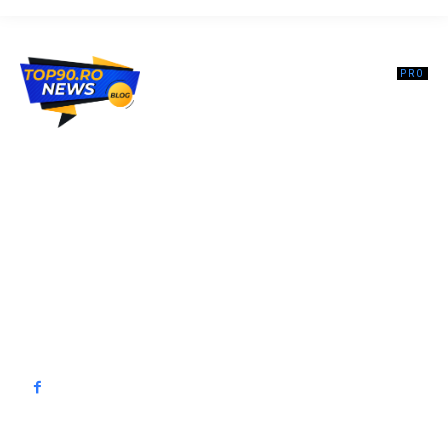
Top90.ro un site de știri / blog de noutăți, dedicat diseminării de
informații și actualități. Acesta oferă articole, reportaje și analize pe
teme diverse, de la evenimente curente la subiecte specifice de
interes. Este un spațiu digital pentru informare și educație.
Contactati-ne oricand la adresa: contact@top90.ro
Contact www.top90.ro
Politica de cookies (GDPR)
Politică de confidențialitate