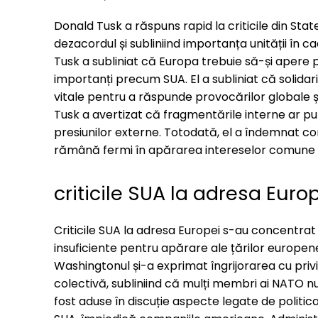
Donald Tusk a răspuns rapid la criticile din St
dezacordul și subliniind importanța unității în c
Tusk a subliniat că Europa trebuie să-și apere prin
importanți precum SUA. El a subliniat că solida
vitale pentru a răspunde provocărilor globale ș
Tusk a avertizat că fragmentările interne ar pu
presiunilor externe. Totodată, el a îndemnat co
rămână fermi în apărarea intereselor comune a
criticile SUA la adresa Euro
Criticile SUA la adresa Europei s-au concentrat 
insuficiente pentru apărare ale țărilor europen
Washingtonul și-a exprimat îngrijorarea cu priv
colectivă, subliniind că mulți membri ai NATO n
fost aduse în discuție aspecte legate de politic