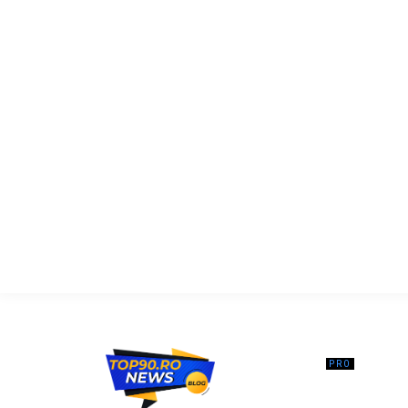
━ Ar
Kelemen 
reformel