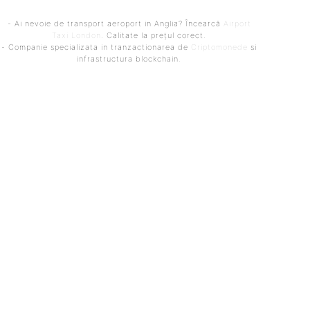
- Ai nevoie de transport aeroport in Anglia? Încearcă
Airport
Taxi London
. Calitate la prețul corect.
- Companie specializata in tranzactionarea de
Criptomonede
si
infrastructura blockchain.