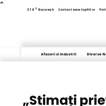
C
37.8
București
Contact www.top90.ro
Poli
Afaceri si Industrii
Diverse N
„Stimați pri