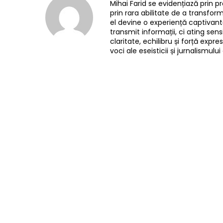
Mihai Farid se evidențiază prin pr
prin rara abilitate de a transfo
el devine o experiență captivantă
transmit informații, ci ating sensi
claritate, echilibru și forță exp
voci ale eseisticii și jurnalismu
Facebook
Acțiune