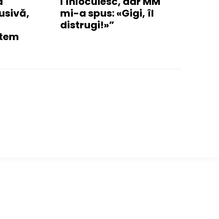
a
l înlocuiesc, dar MM
usivă,
mi-a spus: «Gigi, îl
distrugi!»”
ntem
━ Toate categoriile
ui
Afaceri si Industrii