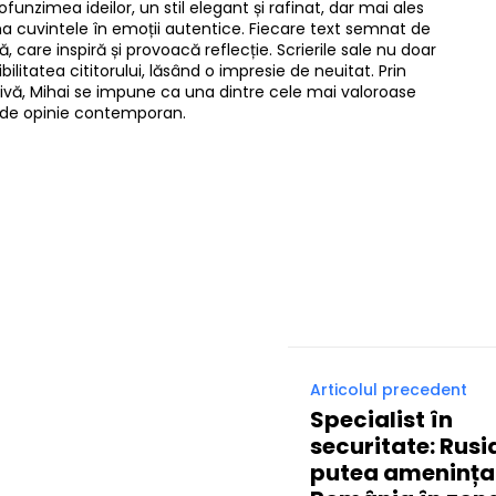
ofunzimea ideilor, un stil elegant și rafinat, dar mai ales
rma cuvintele în emoții autentice. Fiecare text semnat de
, care inspiră și provoacă reflecție. Scrierile sale nu doar
bilitatea cititorului, lăsând o impresie de neuitat. Prin
resivă, Mihai se impune ca una dintre cele mai valoroase
lui de opinie contemporan.
Twitter
Pinterest
WhatsApp
Articolul precedent
Specialist în
securitate: Rusi
putea amenința