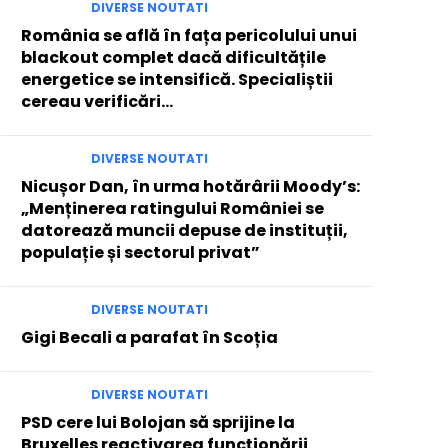
DIVERSE NOUTATI
România se află în fața pericolului unui
blackout complet dacă dificultățile
energetice se intensifică. Specialiștii
cereau verificări…
DIVERSE NOUTATI
Nicușor Dan, în urma hotărârii Moody’s:
„Menținerea ratingului României se
datorează muncii depuse de instituții,
populație și sectorul privat”
DIVERSE NOUTATI
Gigi Becali a parafat în Scoția
DIVERSE NOUTATI
PSD cere lui Bolojan să sprijine la
Bruxelles reactivarea funcționării