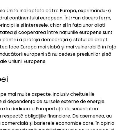
atele Unite îndreptate către Europa, exprimându-și
adrul continentului european. Într-un discurs ferm,
cipiile și interesele, chiar și în fața unor aliați
ritatea și cooperarea între națiunile europene sunt
i pentru a proteja democrația și statul de drept.
tea face Europa mai slabă și mai vulnerabilă în fața
nducătorii europeni să nu cedeze presiunilor și să
le Uniunii Europene.
pei
pe mai multe aspecte, inclusiv cheltuielile
e și dependența de sursele externe de energie.
ire la dedicarea Europei față de securitatea
u respectă obligațiile financiare. De asemenea, au
a comercială și barierele economice care, în opinia