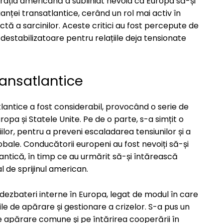
ația americană a subliniat nevoia ca Europa să-și
nței transatlantice, cerând un rol mai activ în
ectă a sarcinilor. Aceste critici au fost percepute de
l destabilizatoare pentru relațiile deja tensionate
ransatlantice
tlantice a fost considerabil, provocând o serie de
uropa și Statele Unite. Pe de o parte, s-a simțit o
iilor, pentru a preveni escaladarea tensiunilor și a
bale. Conducătorii europeni au fost nevoiți să-și
antică, în timp ce au urmărit să-și întărească
 de sprijinul american.
i dezbateri interne în Europa, legat de modul în care
le de apărare și gestionare a crizelor. S-a pus un
e apărare comune și pe întărirea cooperării în