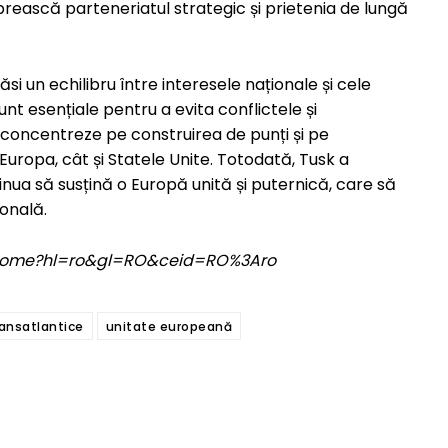
brească parteneriatul strategic și prietenia de lungă
ăsi un echilibru între interesele naționale și cele
t esențiale pentru a evita conflictele și
e concentreze pe construirea de punți și pe
 Europa, cât și Statele Unite. Totodată, Tusk a
inua să susțină o Europă unită și puternică, care să
onală.
om/home?hl=ro&gl=RO&ceid=RO%3Aro
transatlantice
unitate europeană