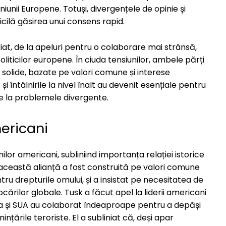
iunii Europene. Totuși, divergențele de opinie și
ficilă găsirea unui consens rapid.
riat, de la apeluri pentru o colaborare mai strânsă,
oliticilor europene. În ciuda tensiunilor, ambele părți
 solide, bazate pe valori comune și interese
i întâlnirile la nivel înalt au devenit esențiale pentru
ice la problemele divergente.
ericani
lor americani, subliniind importanța relației istorice
ă această alianță a fost construită pe valori comune
u drepturile omului, și a insistat pe necesitatea de
ărilor globale. Tusk a făcut apel la liderii americani
 și SUA au colaborat îndeaproape pentru a depăși
nțările teroriste. El a subliniat că, deși apar