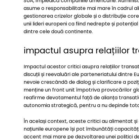
SUA, împiedică companiile americane. Administr
asume o responsabilitate mai mare în cadrul alia
gestionarea crizelor globale și o distribuție cor
unii lideri europeni ca fiind nedrepte și potenția
dintre cele două continente.
impactul asupra relațiilor t
Impactul acestor critici asupra relațiilor transa
discuții și reevaluări ale parteneriatului dintre E
nevoie crescândă de dialog și clarificare a poziț
menține un front unit împotriva provocărilor glo
reafirme devotamentul față de alianța transatl
autonomia strategică, pentru a nu depinde total
În același context, aceste critici au alimentat ș
națiunile europene își pot îmbunătăți capacități
accent mai mare pe dezvoltarea unei politici d