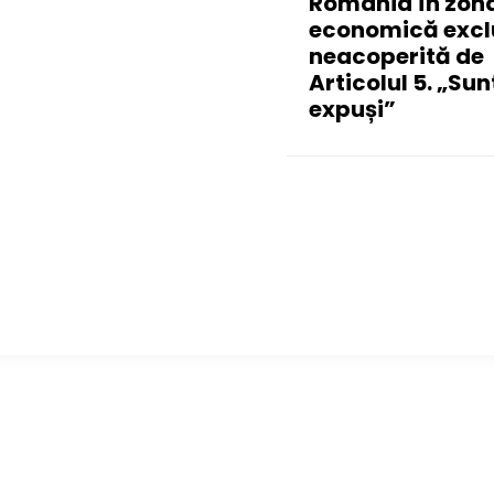
România în zon
economică excl
neacoperită de
Articolul 5. „Su
expuși”
ticole populare
━ Ultimele stiri
Hunor: PSD nu stă în calea
România se află în fața pericolului un
or, dar „e prea mult” să dezbați timp
blackout complet dacă dificultățile