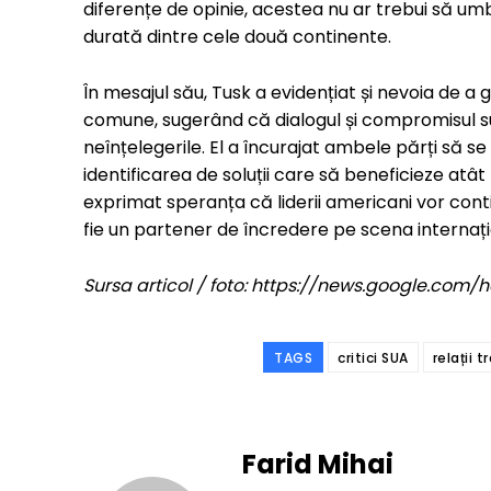
diferențe de opinie, acestea nu ar trebui să um
durată dintre cele două continente.
În mesajul său, Tusk a evidențiat și nevoia de a g
comune, sugerând că dialogul și compromisul sun
neînțelegerile. El a încurajat ambele părți să s
identificarea de soluții care să beneficieze atât
exprimat speranța că liderii americani vor cont
fie un partener de încredere pe scena internați
Sursa articol / foto: https://news.google.c
TAGS
critici SUA
relații 
Farid Mihai