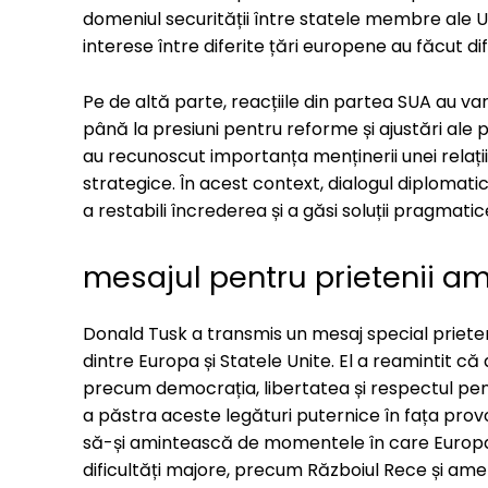
domeniul securității între statele membre ale Un
interese între diferite țări europene au făcut di
Pe de altă parte, reacțiile din partea SUA au va
până la presiuni pentru reforme și ajustări ale p
au recunoscut importanța menținerii unei relații
strategice. În acest context, dialogul diplomatic ș
a restabili încrederea și a găsi soluții pragmat
mesajul pentru prietenii am
Donald Tusk a transmis un mesaj special prieteni
dintre Europa și Statele Unite. El a reamintit c
precum democrația, libertatea și respectul pentr
a păstra aceste legături puternice în fața provoc
să-și amintească de momentele în care Europa
dificultăți majore, precum Războiul Rece și ameni