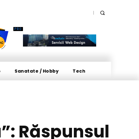
o
Sanatate / Hobby
Tech
a”: Răspunsul